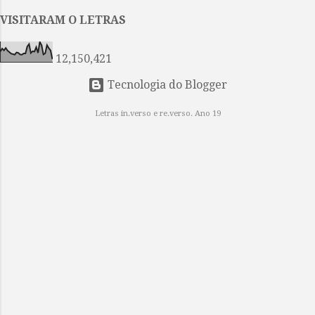
inúmeras vezes, Na vida após vida,
em eras após eras eternamente. O
VISITARAM O LETRAS
meu coração enfeitiçado fez e
voltou a fazer o colar das canções
12,150,421
Que tomaste como uma pre...
Tecnologia do Blogger
Letras in.verso e re.verso. Ano 19