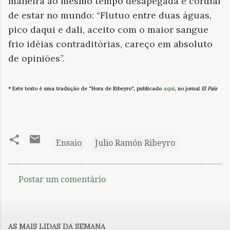
maneira ao mesmo tempo desapegada e cordial
de estar no mundo: “Flutuo entre duas águas,
pico daqui e dali, aceito com o maior sangue
frio idéias contraditórias, careço em absoluto
de opiniões”.
* Este texto é uma tradução de “Hora de Ribeyro”, publicado
aqui
, no jornal
El País
Ensaio
Julio Ramón Ribeyro
Postar um comentário
C
o
m
AS MAIS LIDAS DA SEMANA