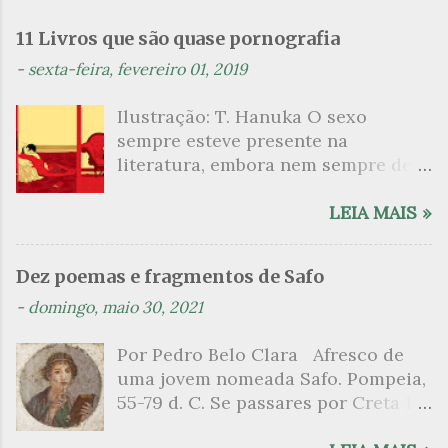
e
n
11 Livros que são quase pornografia
t
-
sexta-feira, fevereiro 01, 2019
á
Ilustração: T. Hanuka O sexo
r
sempre esteve presente na
i
literatura, embora nem sempre de
o
maneira explícita. Há escritores
s
que mergulharam em sua própria
LEIA MAIS »
sexualidade como se a arte pudesse
ser campo para um exercício
Dez poemas e fragmentos de Safo
psicanalítico e findaram por revelar
-
domingo, maio 30, 2021
a partir dessa intimidade o lado
mais escuro sobre. Esta lista
Por Pedro Belo Clara Afresco de
apresenta um conjunto de livros
uma jovem nomeada Safo. Pompeia,
nos quais os escritores se
55-79 d. C. Se passares por Creta 1
desnudam, livros que dispensam o
vem ao templo sagrado, onde mais
pudor para narrar cenas de elevado