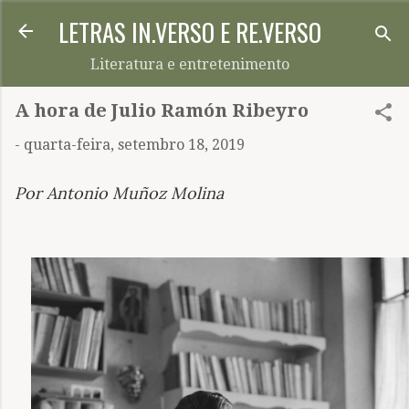
LETRAS IN.VERSO E RE.VERSO
Pular para o conteúdo principal
Literatura e entretenimento
A hora de Julio Ramón Ribeyro
-
quarta-feira, setembro 18, 2019
Por Antonio Muñoz Molina