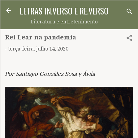
LETRAS IN.VERSO E RE.VERSO
Pular para o conteúdo principal
Literatura e entretenimento
Rei Lear na pandemia
-
terça-feira, julho 14, 2020
Por Santiago González Sosa y Ávila