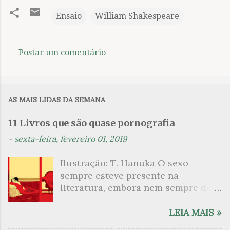
Ensaio
William Shakespeare
Postar um comentário
C
o
m
AS MAIS LIDAS DA SEMANA
e
n
11 Livros que são quase pornografia
t
-
sexta-feira, fevereiro 01, 2019
á
Ilustração: T. Hanuka O sexo
r
sempre esteve presente na
i
literatura, embora nem sempre de
o
maneira explícita. Há escritores
s
que mergulharam em sua própria
LEIA MAIS »
sexualidade como se a arte pudesse