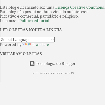
anúncio da organização da Festa
de Listerdale . O filme o primeiro
Literária Internacional de Paraty
Este blog é licenciado sob uma
Licença Creative Commons
.
sobre uma obra de Agatha Christie
Este blog não possui nenhum vínculo ou interesse
(Flip) de que a poeta paulista é a
a ser produzido int...
lucrativo e comercial, partidário e religioso.
homenageada na edição do evento
Leia nossa
Política editorial
de 2026. Projeto tem fixação dos
textos por Ieda Lebensztayin . 1. A
LER O LETRAS NOUTRA LÍNGUA
poesia breve e densa de Orides
Fontela coincide com a sua obra,
Powered by
Translate
constituída por apenas cinco livros
avessos aos modismos de seu
VISITARAM O LETRAS
tempo e por isso entre os mais
singulares da poesia brasileira do
Tecnologia do Blogger
século XX. Quando se mudou...
Letras in.verso e re.verso. Ano 19