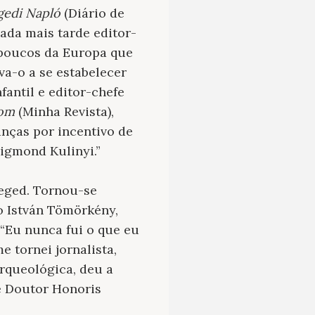
gedi Napló
(Diário de
ada mais tarde editor-
 poucos da Europa que
va-o a se estabelecer
antil e editor-chefe
gom
(Minha Revista),
anças por incentivo de
igmond Kulinyi.”
zeged. Tornou-se
o István Tömörkény,
 “Eu nunca fui o que eu
e tornei jornalista,
arqueológica, deu a
e Doutor Honoris