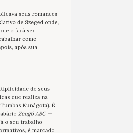
publicava seus romances
slativo de Szeged onde,
de o fará ser
trabalhar como
epois, após sua
ltiplicidade de seus
icas que realiza na
s Tumbas Kunágota). É
labário
Zengő ABC —
Já o seu trabalho
nformativos, é marcado