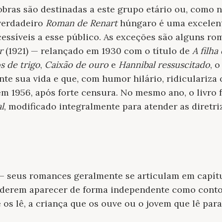
obras são destinadas a este grupo etário ou, como 
verdadeiro
Roman de Renart
húngaro é uma excelent
cessíveis a esse público. As exceções são alguns r
r
(1921) — relançado em 1930 com o título de
A filha
 de trigo
,
Caixão de ouro
e
Hannibal ressuscitado
, 
nte sua vida e que, com humor hilário, ridiculariza 
em 1956, após forte censura. No mesmo ano, o livro 
l
, modificado integralmente para atender as diretriz
 — seus romances geralmente se articulam em capítu
oderem aparecer de forma independente como cont
 os lê, a criança que os ouve ou o jovem que lê par