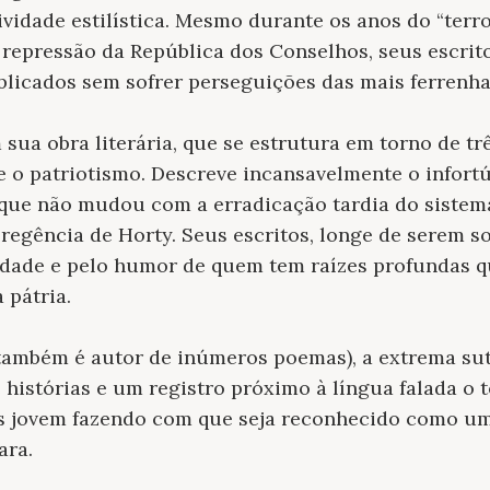
tividade estilística. Mesmo durante os anos do “terr
epressão da República dos Conselhos, seus escritos
licados sem sofrer perseguições das mais ferrenha
em sua obra literária, que se estrutura em torno de tr
e o patriotismo. Descreve incansavelmente o infort
 que não mudou com a erradicação tardia do sistem
regência de Horty. Seus escritos, longe de serem s
idade e pelo humor de quem tem raízes profundas qu
 pátria.
 também é autor de inúmeros poemas), a extrema suti
istórias e um registro próximo à língua falada o t
 jovem fazendo com que seja reconhecido como um
ara.