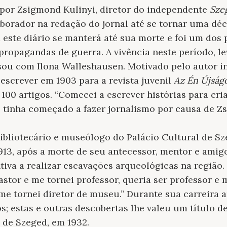
 por Zsigmond Kulinyi, diretor do independente
Sze
aborador na redação do jornal até se tornar uma déc
 este diário se manterá até sua morte e foi um dos
propagandas de guerra. A vivência neste período, le
ou com Ilona Walleshausen. Motivado pelo autor inf
escrever em 1903 para a revista juvenil
Az Én Újsá
100 artigos. “Comecei a escrever histórias para cri
 tinha começado a fazer jornalismo por causa de Zs
ibliotecário e museólogo do Palácio Cultural de S
13, após a morte de seu antecessor, mentor e amig
tiva a realizar escavações arqueológicas na região.
astor e me tornei professor, queria ser professor e m
e me tornei diretor de museu.” Durante sua carreira 
; estas e outras descobertas lhe valeu um título d
 de Szeged, em 1932.