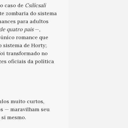
no caso de
Csilicsali
e zombaria do sistema
omances para adultos
 de quatro pais
—,
o único romance que
o sistema de Horty;
foi transformado no
es oficiais da política
los muito curtos,
os — maravilham seu
a si mesmo.