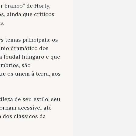
or branco” de Horty,
, ainda que críticos,
s.
ês temas principais: os
únio dramático dos
a feudal húngaro e que
ombrios, são
e os unem à terra, aos
leza de seu estilo, seu
ornam acessível até
 dos clássicos da