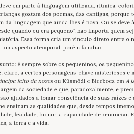
eve em parte à linguagem utilizada, rítmica, color
 crianças gostam dos poemas, das cantigas, porque 
om da linguagem que ainda lhes é nova. Ou se deve à
esde quando eu era pequeno”, não importa quem seja 
istória. Essa forma cria um vínculo direto entre o n
a um aspecto atemporal, porém familiar.
sunto: é sempre sobre os pequeninos, os pequeninos
, claro, a certos personagens-chave misteriosos e
íncipe feito de nozes
ou Küsmödi e Biceboca em
A j
argem da sociedade e que, paradoxalmente, e prec
a, são ajudados a tomar consciência de suas raízes e
lhe ensinam as qualidades que, desde tempos imemor
idade, lealdade, humor, a capacidade de renunciar. 
, a terra e a vida.