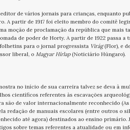
o editor de vários jornais para crianças, enquanto 
o. A partir de 1917 foi eleito membro do comitê legi
uma moção de proclamação da república que mais tar
omada de poder de Horty. A partir de 1922 passa a 
 folhetins para o jornal progressista
Virág
(Flor), e d
ssor liberal, o
Magyar Hírlap
(Noticiário Húngaro).
ostra no início de sua carreira talvez se deva à mu
alhos científicos referentes às escavações arqueológ
ra são de valor internacionalmente reconhecido (A
a redação de manuais escolares (entre outros o si
onhecido até agora) destinados ao ensino primário. 
artigos sobre temas referentes a atualidade ou em i