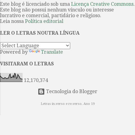
vencedor do Nobel de Literatura
Este blog é licenciado sob uma
Licença Creative Commons
.
estamos falando. A forma, a beleza,
Este blog não possui nenhum vínculo ou interesse
John Steinbeck . Eles são uma dupla
...
lucrativo e comercial, partidário e religioso.
improvável: George é “pequeno e
Leia nossa
Política editorial
rápido, de cara fechada, com olhos
inquietos e traços marcados,
LER O LETRAS NOUTRA LÍNGUA
fortes”; e Lennie é seu oposto, um
sujeito enorme com a mente de
Powered by
Translate
uma criança. Entretanto, de certa
maneira, eles construíram uma
VISITARAM O LETRAS
família, juntos, apesar da solidão e
da alienação. Trabalhadores braçais
12,170,374
dos camp...
Tecnologia do Blogger
Letras in.verso e re.verso. Ano 19