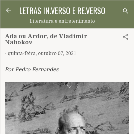
LETRAS IN.VERSO E RE.VERSO
Pular para o conteúdo principal
Literatura e entretenimento
Ada ou Ardor, de Vladimir
Nabokov
-
quinta-feira, outubro 07, 2021
Por Pedro Fernandes