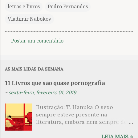
letras e livros
Pedro Fernandes
Vladimir Nabokov
Postar um comentário
C
o
m
AS MAIS LIDAS DA SEMANA
e
n
11 Livros que são quase pornografia
t
-
sexta-feira, fevereiro 01, 2019
á
Ilustração: T. Hanuka O sexo
r
sempre esteve presente na
i
literatura, embora nem sempre de
o
maneira explícita. Há escritores
s
que mergulharam em sua própria
LEIA MAIS »