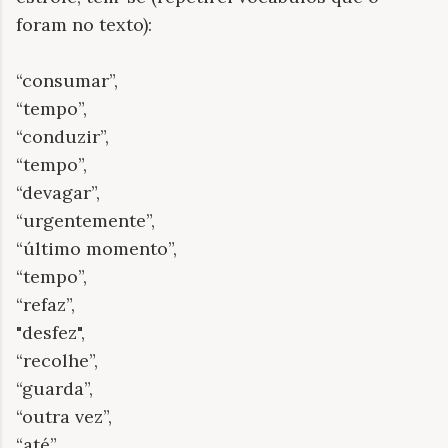
foram no texto):
“consumar”,
“tempo”,
“conduzir”,
“tempo”,
“devagar”,
“urgentemente”,
“último momento”,
“tempo”,
“refaz”,
"desfez",
“recolhe”,
“guarda”,
“outra vez”,
“até”,