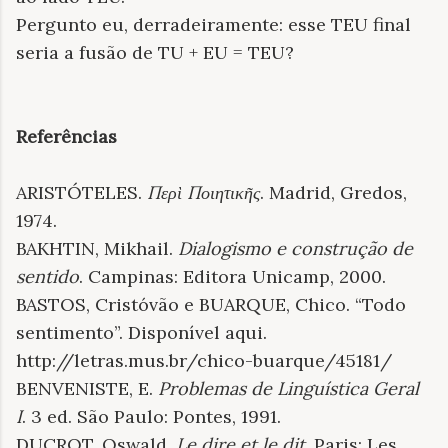
Pergunto eu, derradeiramente: esse TEU final
seria a fusão de TU + EU = TEU?
Referências
ARISTÓTELES.
Περὶ Ποιητικῆς
. Madrid, Gredos,
1974.
BAKHTIN, Mikhail.
Dialogismo e construção de
sentido
. Campinas: Editora Unicamp, 2000.
BASTOS, Cristóvão e BUARQUE, Chico. “Todo
sentimento”. Disponível aqui.
http://letras.mus.br/chico-buarque/45181/
BENVENISTE, E.
Problemas de Linguística Geral
I
. 3 ed. São Paulo: Pontes, 1991.
DUCROT, Oswald.
Le dire et le dit
. Paris: Les