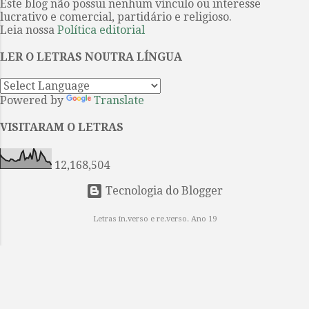
Este blog não possui nenhum vínculo ou interesse
culto. Um estremecimento
...
lucrativo e comercial, partidário e religioso.
percorreu o infinito mundo das
Leia nossa
Política editorial
estrelas E os nossos olhos
encheram-se de lágrimas.
LER O LETRAS NOUTRA LÍNGUA
INTERMINÁVEL AMOR Parece-me
que te amei de inúmeras maneiras,
Powered by
Translate
inúmeras vezes, Na vida após vida,
em eras após eras eternamente. O
VISITARAM O LETRAS
meu coração enfeitiçado fez e
voltou a fazer o colar das canções
12,168,504
Que tomaste como uma pre...
Tecnologia do Blogger
Letras in.verso e re.verso. Ano 19