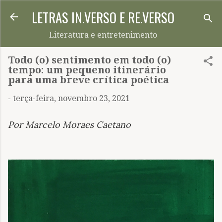
LETRAS IN.VERSO E RE.VERSO
Pular para o conteúdo principal
Literatura e entretenimento
Todo (o) sentimento em todo (o)
tempo: um pequeno itinerário
para uma breve crítica poética
-
terça-feira, novembro 23, 2021
Por Marcelo Moraes Caetano