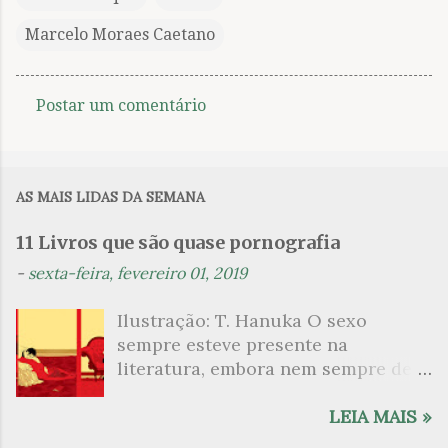
Marcelo Moraes Caetano
Postar um comentário
C
o
m
AS MAIS LIDAS DA SEMANA
e
n
11 Livros que são quase pornografia
t
-
sexta-feira, fevereiro 01, 2019
á
Ilustração: T. Hanuka O sexo
r
sempre esteve presente na
i
literatura, embora nem sempre de
o
maneira explícita. Há escritores
s
que mergulharam em sua própria
LEIA MAIS »
sexualidade como se a arte pudesse