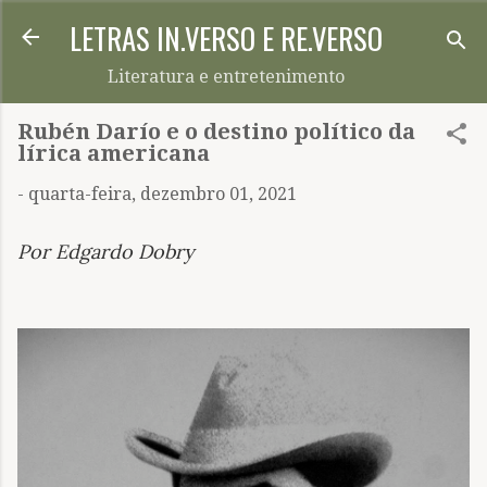
LETRAS IN.VERSO E RE.VERSO
Pular para o conteúdo principal
Literatura e entretenimento
Rubén Darío e o destino político da
lírica americana
-
quarta-feira, dezembro 01, 2021
Por Edgardo Dobry