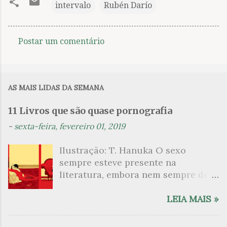
intervalo
Rubén Darío
Postar um comentário
C
o
m
AS MAIS LIDAS DA SEMANA
e
n
11 Livros que são quase pornografia
t
-
sexta-feira, fevereiro 01, 2019
á
Ilustração: T. Hanuka O sexo
r
sempre esteve presente na
i
literatura, embora nem sempre de
o
maneira explícita. Há escritores
s
que mergulharam em sua própria
LEIA MAIS »
sexualidade como se a arte pudesse
ser campo para um exercício