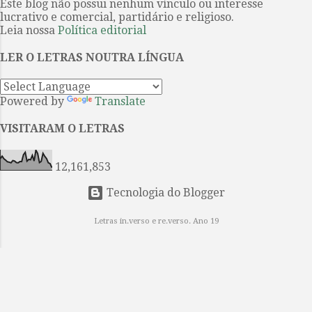
Este blog não possui nenhum vínculo ou interesse
servem sobretudo de base
lucrativo e comercial, partidário e religioso.
estrutural, funcionam como
Leia nossa
Política editorial
metáfora profunda – estabelecida
LER O LETRAS NOUTRA LÍNGUA
com ironia, humor e seriedade – do
heróico no homem comum na era
moderna. A idéia de um guia não
Powered by
Translate
era estranha ao próprio Joyce.
Reconhecendo a complexidade do
VISITARAM O LETRAS
livro, ele elaborou um diagrama
explicativo “para uso doméstico”...
12,161,853
Tecnologia do Blogger
Letras in.verso e re.verso. Ano 19