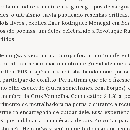
direta ou indiretamente em alguns grupos de vangua
es, o ultraísmo; havia publicado resenhas críticas,
dois livros”, explica Emir Rodríguez Monegal em
Bor
vros (de poemas, um deles celebrando a Revolução R
didos.
Hemingway veio para a Europa foram muito diferent
rou ali por acaso, mas o centro de gravidade que o 
abril de 1918, e após um ano trabalhando como jorna
ra participar do conflito. Permitiram que ele o fizess
 no olho esquerdo (outra semelhança com Borges),
membro da Cruz Vermelha. Com destino à Itália, p
erimento de metralhadora na perna e durante a rec
rmeira encarregada de cuidar dele. Essa experiênci
s
, que publicaria uma década depois. Ao voltar par
icago, Hemingway sentiu que tudo isso era peque