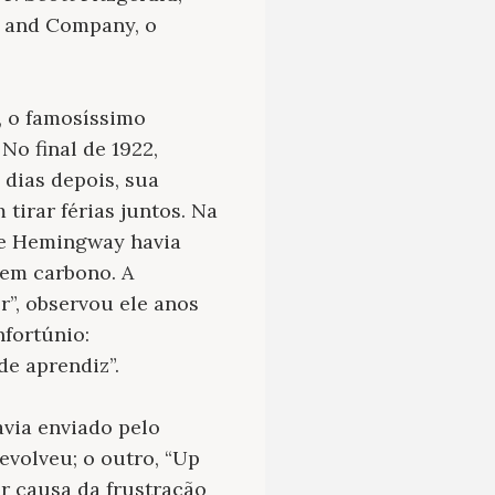
e and Company, o
, o famosíssimo
o final de 1922,
dias depois, sua
irar férias juntos. Na
ue Hemingway havia
s em carbono. A
r”, observou ele anos
nfortúnio:
e aprendiz”.
avia enviado pelo
evolveu; o outro, “Up
or causa da frustração