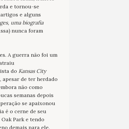
rda e tornou-se
 artigos e alguns
ges, uma biografia
ussa) nunca foram
es. A guerra não foi um
atraiu
lista do
Kansas City
e, apesar de ter herdado
 embora não como
oucas semanas depois
uperação se apaixonou
a é o cerne de seu
a Oak Park e tendo
no demais para ele.