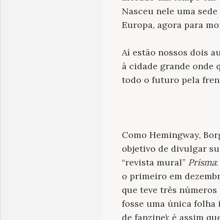
Nasceu nele uma sede 
Europa, agora para mor
Aí estão nossos dois a
à cidade grande onde q
todo o futuro pela fren
Como Hemingway, Borge
objetivo de divulgar s
“revista mural”
Prisma
o primeiro em dezembr
que teve três números 
fosse uma única folha 
de fanzine); é assim q