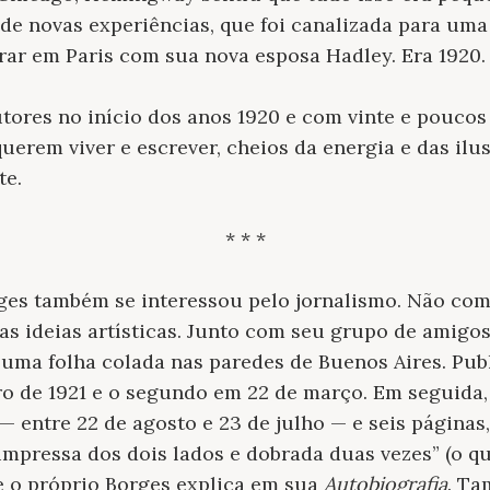
de novas experiências, que foi canalizada para um
ar em Paris com sua nova esposa Hadley. Era 1920.
utores no início dos anos 1920 e com vinte e pouco
uerem viver e escrever, cheios da energia e das ilu
te.
* * *
s também se interessou pelo jornalismo. Não com
uas ideias artísticas. Junto com seu grupo de amigos
: uma folha colada nas paredes de Buenos Aires. Pu
o de 1921 e o segundo em 22 de março. Em seguida, 
— entre 22 de agosto e 23 de julho — e seis páginas
impressa dos dois lados e dobrada duas vezes” (o 
ue o próprio Borges explica em sua
Autobiografia
. Ta