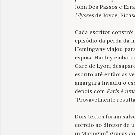
John Dos Passos e Ezra
Ulysses
de Joyce, Picas
Cada escritor constrói
episódio da perda da m
Hemingway viajou para 
esposa Hadley embarco
Gare de Lyon, desapar
escrito até então: as v
amargura invadiu o esc
depois com
Paris é uma
“Provavelmente resulta
Dois textos foram salv
correio ao diretor de 
in Michigan”, graças a