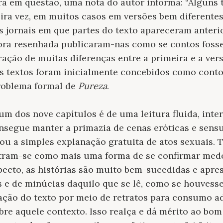
bra em questão, uma nota do autor informa: “Alguns 
ira vez, em muitos casos em versões bem diferente
 Os jornais em que partes do texto apareceram anter
ora resenhada publicaram-nas como se contos fos
ção de muitas diferenças entre a primeira e a ver
os textos foram inicialmente concebidos como cont
problema formal de
Pureza
.
um dos nove capítulos é de uma leitura fluida, int
nsegue manter a primazia de cenas eróticas e sens
ou a simples explanação gratuita de atos sexuais. T
tram-se como mais uma forma de se confirmar medo
pecto, as histórias são muito bem-sucedidas e apre
 e de minúcias daquilo que se lê, como se houvesse
zação do texto por meio de retratos para consumo 
bre aquele contexto. Isso realça e dá mérito ao bo