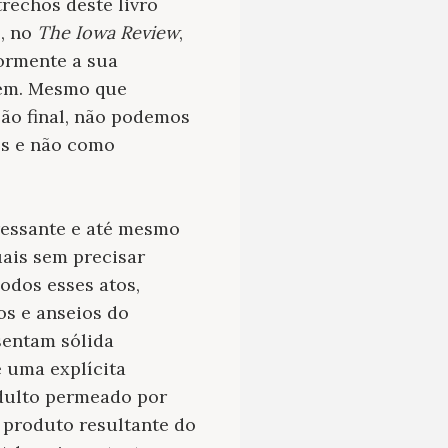
trechos deste livro
s, no
The Iowa Review
,
iormente a sua
sem. Mesmo que
são final, não podemos
os e não como
eressante e até mesmo
uais sem precisar
odos esses atos,
s e anseios do
sentam sólida
 uma explícita
adulto permeado por
m produto resultante do