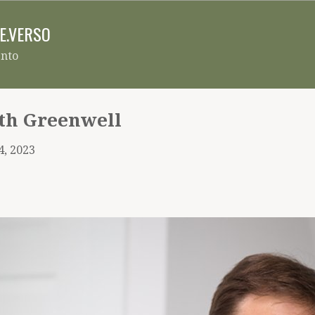
Pular para o conteúdo principal
RE.VERSO
ento
rth Greenwell
4, 2023