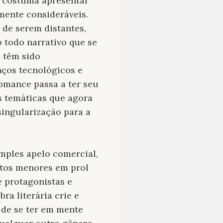
, costuma apresentar
ente consideráveis.
de serem distantes,
 todo narrativo que se
 têm sido
nços tecnológicos e
omance passa a ter seu
s temáticas que agora
singularização para a
mples apelo comercial,
tos menores em prol
e protagonistas e
a literária crie e
 de se ter em mente