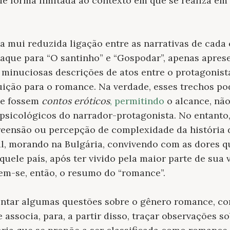
de forma limitada ao contexto em que se realiza em
a mui reduzida ligação entre as narrativas de cada 
aque para “O santinho” e “Gospodar”, apenas apres
 minuciosas descrições de atos entre o protagonis
ição para o romance. Na verdade, esses trechos po
e fossem
contos eróticos
, permitindo
o alcance, nã
psicológicos do narrador-protagonista. No entanto
reensão ou percepção de complexidade da história 
l, morando na Bulgária, convivendo com as dores q
quele país, após ter vivido pela maior parte de sua 
em-se, então, o resumo do “romance”.
ontar algumas questões sobre o gênero romance, co
e associa, para, a partir disso, traçar observações 