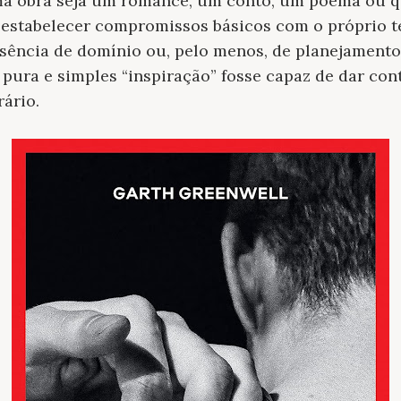
a obra seja um romance, um conto, um poema ou q
, estabelecer compromissos básicos com o próprio 
sência de domínio ou, pelo menos, de planejamento
 pura e simples “inspiração” fosse capaz de dar con
rário.