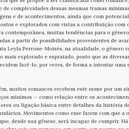
rária que se propõe a ser classificada como romance
e de complexidades dessas mesmas tramas minimam
gens e de acontecimentos, ainda que com potencial 
ostos e explorados com vistas a contribuição com o
ura contemporânea, muitas tendências para o gênero
das a partir de possibilidades provenientes de ava
ta Leyla Perrone-Moisés, na atualidade, o gênero r
o mais explorado e espraiado, posto que as diversa
ecidem fazê-lo, por vezes, de forma a intentar uma 
rém, muitos romances recebem este nome por um si
ços mínimos — como relação entre os acontecimen
res ou ligação básica entre detalhes da história d
ndários. Movimentos como esse fazem com que a obr
 que, desde sua gênese, será incapaz de cumprir. Há