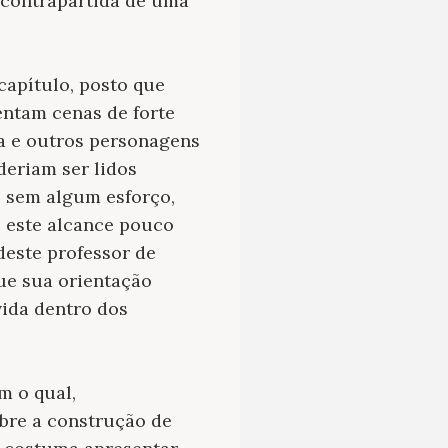
 contrapartida de uma
capítulo, posto que
entam cenas de forte
ta e outros personagens
deriam ser lidos
o sem algum esforço,
, este alcance pouco
deste professor de
ue sua orientação
vida dentro dos
m o qual,
sobre a construção de