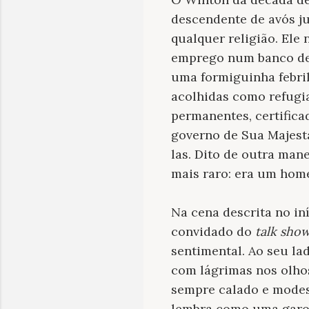
descendente de avós j
qualquer religião. Ele
emprego num banco de 
uma formiguinha febril
acolhidas como refugi
permanentes, certifica
governo de Sua Majesta
las. Dito de outra ma
mais raro: era um home
Na cena descrita no in
convidado do
talk sho
sentimental. Ao seu la
com lágrimas nos olhos
sempre calado e modest
lembra como uma garo