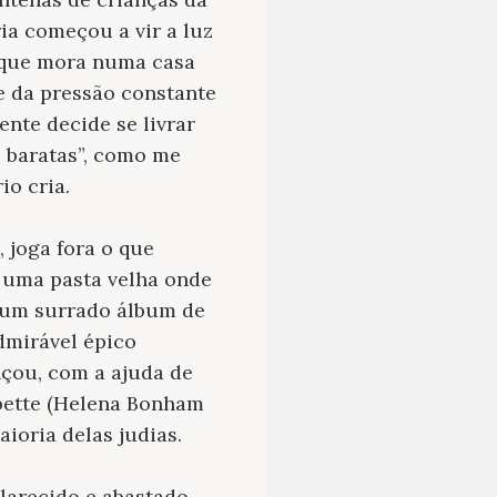
ia começou a vir a luz
r que mora numa casa
e da pressão constante
ente decide se livrar
e baratas”, como me
io cria.
, joga fora o que
e uma pasta velha onde
: um surrado álbum de
admirável épico
nçou, com a ajuda de
abette (Helena Bonham
ioria delas judias.
arecido e abastado,