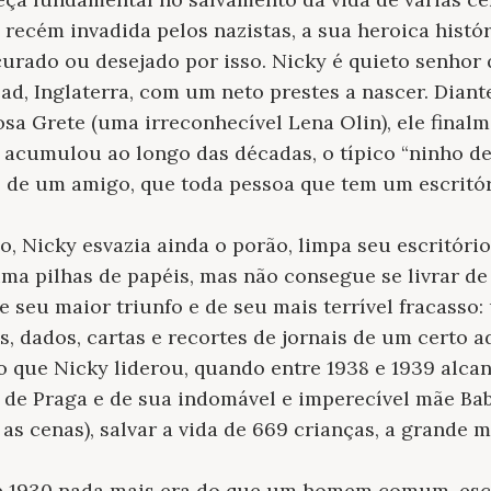
recém invadida pelos nazistas, a sua heroica histór
curado ou desejado por isso. Nicky é quieto senho
, Inglaterra, com um neto prestes a nascer. Diant
sa Grete (uma irreconhecível Lena Olin), ele finalm
 acumulou ao longo das décadas, o típico “ninho d
o de um amigo, que toda pessoa que tem um escritór
, Nicky esvazia ainda o porão, limpa seu escritório
eima pilhas de papéis, mas não consegue se livrar d
e seu maior triunfo e de seu mais terrível fracasso
s, dados, cartas e recortes de jornais de um certo 
o que Nicky liderou, quando entre 1938 e 1939 alca
s de Praga e de sua indomável e imperecível mãe B
s cenas), salvar a vida de 669 crianças, a grande ma
 1930 nada mais era do que um homem comum, escl