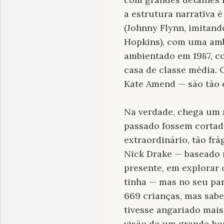
a estrutura narrativa 
(Johnny Flynn, imitan
Hopkins), com uma ambi
ambientado em 1987, c
casa de classe média. 
Kate Amend — são tão 
Na verdade, chega um 
passado fossem cortada
extraordinário, tão fr
Nick Drake — baseado n
presente, em explorar 
tinha — mas no seu pa
669 crianças, mas sabe
tivesse angariado mais
visão de um grande ho