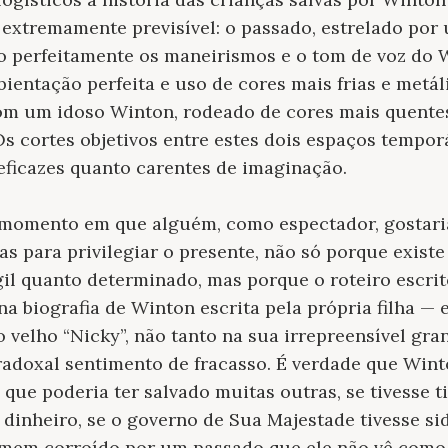
é extremamente previsível: o passado, estrelado po
do perfeitamente os maneirismos e o tom de voz do
entação perfeita e uso de cores mais frias e metáli
om um idoso Winton, rodeado de cores mais quentes
Os cortes objetivos entre estes dois espaços tempo
eficazes quanto carentes de imaginação.
momento em que alguém, como espectador, gostari
s para privilegiar o presente, não só porque exis
ágil quanto determinado, mas porque o roteiro escr
a biografia de Winton escrita pela própria filha — 
o velho “Nicky”, não tanto na sua irrepreensível gr
radoxal sentimento de fracasso. É verdade que Wint
 que poderia ter salvado muitas outras, se tivesse t
 dinheiro, se o governo de Sua Majestade tivesse si
mem corroído por um passado que ele não vê como