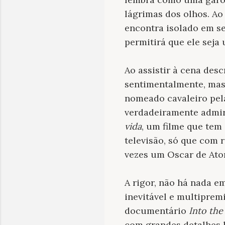
lágrimas dos olhos. Ao
encontra isolado em s
permitirá que ele seja
Ao assistir à cena desc
sentimentalmente, mas
nomeado cavaleiro pela
verdadeiramente admir
vida
, um filme que tem
televisão, só que com
vezes um Oscar de Ator
A rigor, não há nada e
inevitável e multipre
documentário
Into the
com grandes detalhes lo