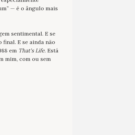
mum” — é o ângulo mais
gem sentimental. E se
final. E se ainda não
1988 em
That's Life
. Está
 em mim, com ou sem