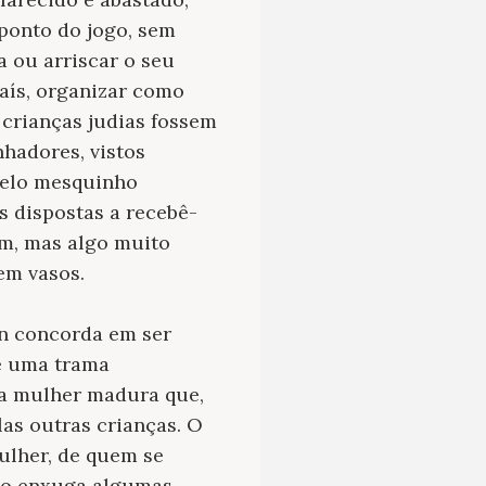
ponto do jogo, sem
a ou arriscar o seu
aís, organizar como
 crianças judias fossem
hadores, vistos
 pelo mesquinho
s dispostas a recebê-
m, mas algo muito
em vasos.
on concorda em ser
e uma trama
ma mulher madura que,
las outras crianças. O
ulher, de quem se
to enxuga algumas