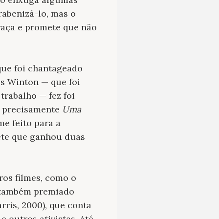
rabenizá-lo, mas o
raça e promete que não
 que foi chantageado
s Winton — que foi
trabalho — fez foi
e precisamente
Uma
me feito para a
ete que ganhou duas
ros filmes, como o
 o também premiado
rris, 2000), que conta
e outros ativistas. Até