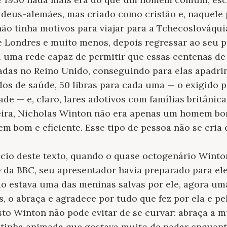
udeus-alemães, mas criado como cristão e, naquele 
 não tinha motivos para viajar para a Tchecoslováqui
Londres e muito menos, depois regressar ao seu p
 uma rede capaz de permitir que essas centenas de
adas no Reino Unido, conseguindo para elas apadrin
dos de saúde, 50 libras para cada uma — o exigido
de — e, claro, lares adotivos com famílias britânica
neira, Nicholas Winton não era apenas um homem bo
m bom e eficiente. Esse tipo de pessoa não se cria 
ício deste texto, quando o quase octogenário Wint
w
da BBC, seu apresentador havia preparado para el
do estava uma das meninas salvas por ele, agora u
, o abraça e agradece por tudo que fez por ela e pe
o Winton não pode evitar de se curvar: abraça a m
tinha animada que gostava muito de nadar enquan