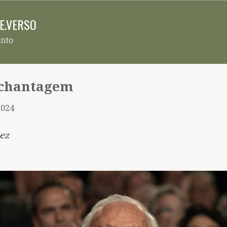
Pular para o conteúdo principal
RE.VERSO
ento
 chantagem
2024
ez