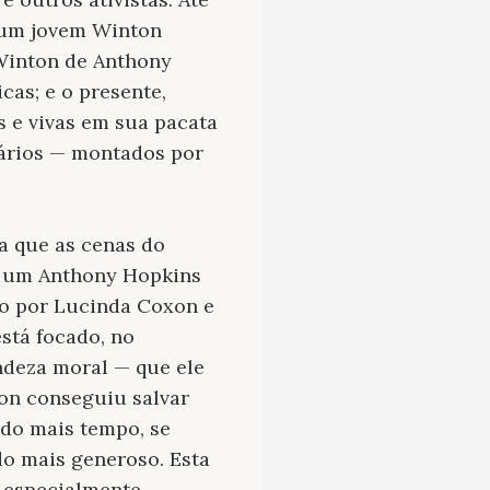
r um jovem Winton
 Winton de Anthony
cas; e o presente,
 e vivas em sua pacata
rários — montados por
a que as cenas do
te um Anthony Hopkins
ito por Lucinda Coxon e
está focado, no
andeza moral — que ele
on conseguiu salvar
ido mais tempo, se
do mais generoso. Esta
 especialmente