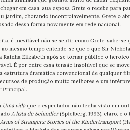
 chegar em casa, sua esposa Grete o recebe para pa
eu jardim, chorando incontrolavelmente. Grete o ab
 usado dessa forma novamente em rede nacional.
rita, é inevitável não se sentir como Grete: sabe-se
 ao mesmo tempo entende-se que o que Sir Nichola
 Rainha Elizabeth após se tornar público o heroico 
ável. É por entre essa tensão insolúvel que se mov
 a estrutura dramática convencional de qualquer fil
 recursos de produção muito melhores e um intérpr
 Principal.
m
Uma vida
que o espectador não tenha visto em out
miado
A lista de Schindler
(Spielberg, 1993), claro, e
 Arms of Strangers: Stories of the Kindertransport
(Ha
gísticos a história das crianças salvas por Winton 