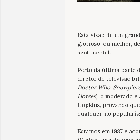
Esta visão de um gran
glorioso, ou melhor, d
sentimental.
Perto da última parte 
diretor de televisão b
Doctor Who
,
Snowpier
Horses
), o moderado e
Hopkins, provando que
qualquer, no popularí
Estamos em 1987 e aco
Winton ter sido uma pe