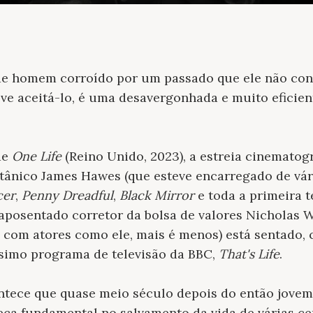
de homem corroído por um passado que ele não con
eve aceitá-lo, é uma desavergonhada e muito eficie
de
One Life
(Reino Unido, 2023), a estreia cinematog
ritânico James Hawes (que esteve encarregado de vár
cer
,
Penny Dreadful
,
Black Mirror
e toda a primeira
 aposentado corretor da bolsa de valores Nicholas 
 com atores como ele, mais é menos) está sentado
ssimo programa de televisão da BBC,
That's Life
.
ntece que quase meio século depois do então jovem 
ça fundamental no salvamento da vida de várias ce