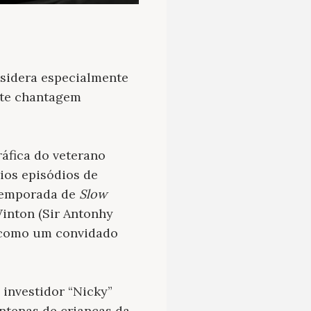
sidera especialmente
nte chantagem
ráfica do veterano
ios episódios de
 temporada de
Slow
Winton (Sir Antonhy
, como um convidado
investidor “Nicky”
ntenas de crianças da