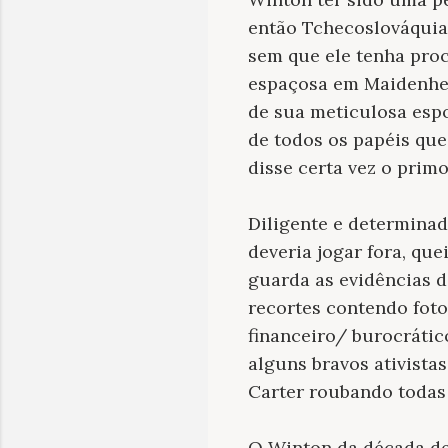
então Tchecoslováquia 
sem que ele tenha pro
espaçosa em Maidenhead
de sua meticulosa espo
de todos os papéis que
disse certa vez o prim
Diligente e determinado
deveria jogar fora, qu
guarda as evidências d
recortes contendo foto
financeiro/ burocrátic
alguns bravos ativista
Carter roubando todas a
O Winton da década de