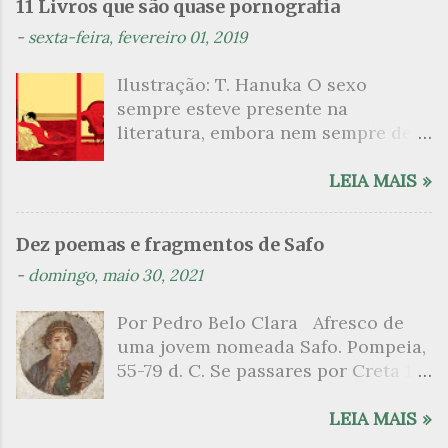
n
11 Livros que são quase pornografia
t
-
sexta-feira, fevereiro 01, 2019
á
Ilustração: T. Hanuka O sexo
r
sempre esteve presente na
i
literatura, embora nem sempre de
o
maneira explícita. Há escritores
s
que mergulharam em sua própria
LEIA MAIS »
sexualidade como se a arte pudesse
ser campo para um exercício
Dez poemas e fragmentos de Safo
psicanalítico e findaram por revelar
-
domingo, maio 30, 2021
a partir dessa intimidade o lado
mais escuro sobre. Esta lista
Por Pedro Belo Clara Afresco de
apresenta um conjunto de livros
uma jovem nomeada Safo. Pompeia,
nos quais os escritores se
55-79 d. C. Se passares por Creta 1
desnudam, livros que dispensam o
vem ao templo sagrado, onde mais
pudor para narrar cenas de elevado
grato é o pomar de macieiras e do
LEIA MAIS »
tom. Christine Angot, até o presente
altar sobe um perfume de incenso.
uma romancista francesa quase