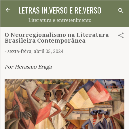
LETRAS IN.VERSO E RE.VERSO
Pular para o conteúdo principal
Literatura e entretenimento
O Neorregionalismo na Literatura
Brasileira Contemporânea
-
sexta-feira, abril 05, 2024
Por Herasmo Braga