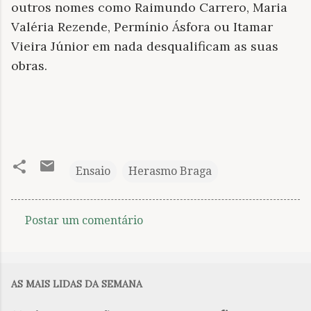
outros nomes como Raimundo Carrero, Maria
Valéria Rezende, Permínio Ásfora ou Itamar
Vieira Júnior em nada desqualificam as suas
obras.
Ensaio
Herasmo Braga
Postar um comentário
C
o
m
AS MAIS LIDAS DA SEMANA
e