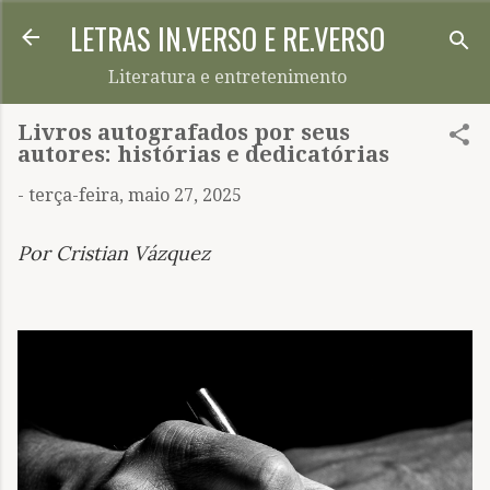
LETRAS IN.VERSO E RE.VERSO
Pular para o conteúdo principal
Literatura e entretenimento
Livros autografados por seus
autores: histórias e dedicatórias
-
terça-feira, maio 27, 2025
Por Cristian Vázquez