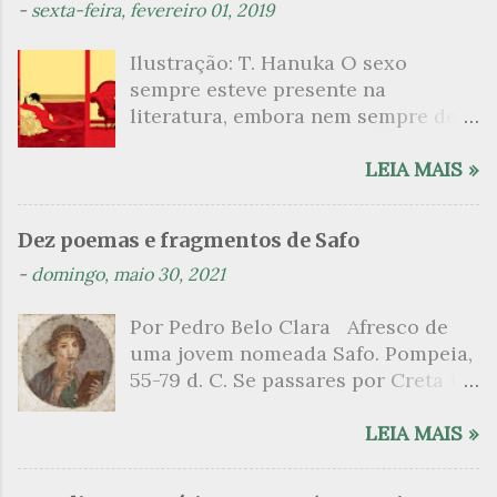
t
-
sexta-feira, fevereiro 01, 2019
á
Ilustração: T. Hanuka O sexo
r
sempre esteve presente na
i
literatura, embora nem sempre de
o
maneira explícita. Há escritores
s
que mergulharam em sua própria
LEIA MAIS »
sexualidade como se a arte pudesse
ser campo para um exercício
Dez poemas e fragmentos de Safo
psicanalítico e findaram por revelar
-
domingo, maio 30, 2021
a partir dessa intimidade o lado
mais escuro sobre. Esta lista
Por Pedro Belo Clara Afresco de
apresenta um conjunto de livros
uma jovem nomeada Safo. Pompeia,
nos quais os escritores se
55-79 d. C. Se passares por Creta 1
desnudam, livros que dispensam o
vem ao templo sagrado, onde mais
pudor para narrar cenas de elevado
grato é o pomar de macieiras e do
LEIA MAIS »
tom. Christine Angot, até o presente
altar sobe um perfume de incenso.
uma romancista francesa quase
Aqui, onde a sombra é a das rosas,
desconhecida no Brasil embora