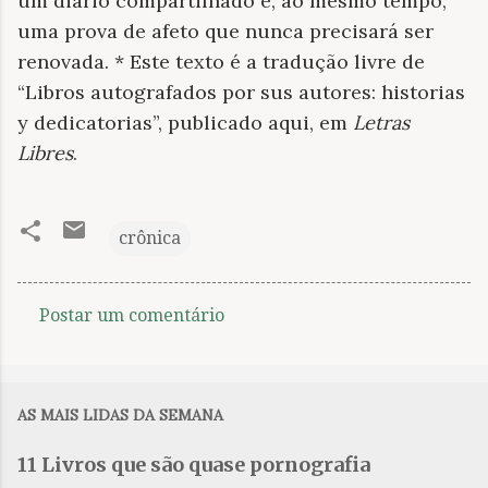
um diário compartilhado e, ao mesmo tempo,
uma prova de afeto que nunca precisará ser
renovada. * Este texto é a tradução livre de
“Libros autografados por sus autores: historias
y dedicatorias”, publicado aqui, em
Letras
Libres
.
crônica
Postar um comentário
C
o
m
AS MAIS LIDAS DA SEMANA
e
n
11 Livros que são quase pornografia