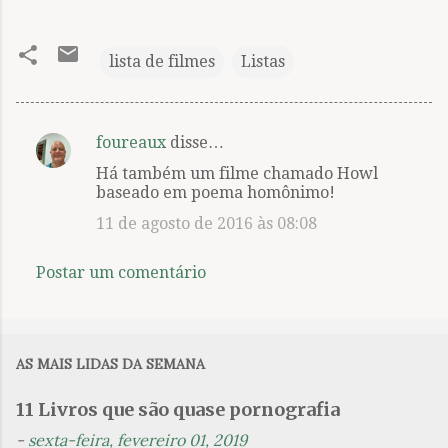
lista de filmes
Listas
foureaux
disse…
C
Há também um filme chamado Howl
o
baseado em poema homônimo!
m
11 de agosto de 2016 às 08:08
e
n
Postar um comentário
t
á
r
AS MAIS LIDAS DA SEMANA
i
o
11 Livros que são quase pornografia
s
-
sexta-feira, fevereiro 01, 2019