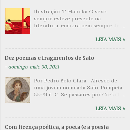
Ilustração: T. Hanuka O sexo
sempre esteve presente na
literatura, embora nem sempre de
maneira explícita. Há escritores
que mergulharam em sua própria
LEIA MAIS »
sexualidade como se a arte pudesse
ser campo para um exercício
Dez poemas e fragmentos de Safo
psicanalítico e findaram por revelar
-
domingo, maio 30, 2021
a partir dessa intimidade o lado
mais escuro sobre. Esta lista
Por Pedro Belo Clara Afresco de
apresenta um conjunto de livros
uma jovem nomeada Safo. Pompeia,
nos quais os escritores se
55-79 d. C. Se passares por Creta 1
desnudam, livros que dispensam o
vem ao templo sagrado, onde mais
pudor para narrar cenas de elevado
grato é o pomar de macieiras e do
LEIA MAIS »
tom. Christine Angot, até o presente
altar sobe um perfume de incenso.
uma romancista francesa quase
Aqui, onde a sombra é a das rosas,
desconhecida no Brasil embora
Com licença poética, a poeta (e a poesia
no meio dos ramos escorre a água,
tenha sido autora de um livro