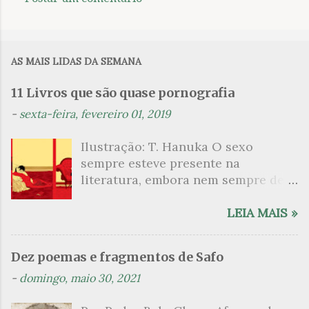
C
o
m
AS MAIS LIDAS DA SEMANA
e
n
11 Livros que são quase pornografia
t
-
sexta-feira, fevereiro 01, 2019
á
Ilustração: T. Hanuka O sexo
r
sempre esteve presente na
i
literatura, embora nem sempre de
o
maneira explícita. Há escritores
s
que mergulharam em sua própria
LEIA MAIS »
sexualidade como se a arte pudesse
ser campo para um exercício
Dez poemas e fragmentos de Safo
psicanalítico e findaram por revelar
-
domingo, maio 30, 2021
a partir dessa intimidade o lado
mais escuro sobre. Esta lista