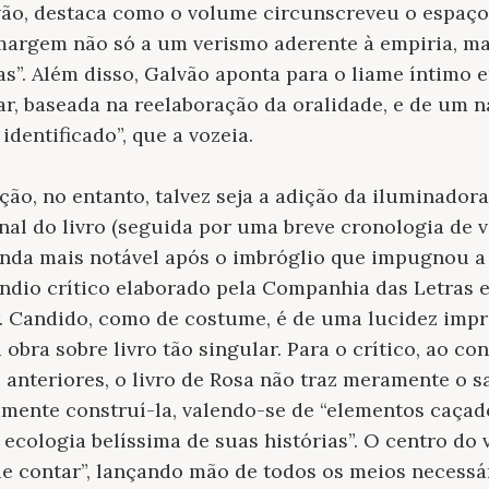
ão, destaca como o volume circunscreveu o espaço 
 margem não só a um verismo aderente à empiria, m
s”. Além disso, Galvão aponta para o liame íntimo 
, baseada na reelaboração da oralidade, e de um na
dentificado”, que a vozeia.
ção, no entanto, talvez seja a adição da iluminador
nal do livro (seguida por uma breve cronologia de v
ainda mais notável após o imbróglio que impugnou 
ndio crítico elaborado pela Companhia das Letras 
. Candido, como de costume, é de uma lucidez imp
obra sobre livro tão singular. Para o crítico, ao co
 anteriores, o livro de Rosa não traz meramente o sa
amente construí-la, valendo-se de “elementos caçad
 ecologia belíssima de suas histórias”. O centro do 
de contar”, lançando mão de todos os meios necessá