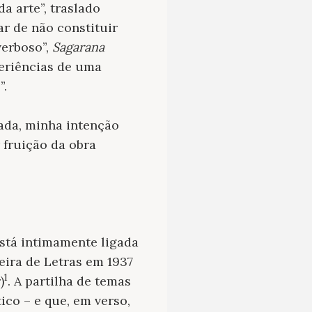
da arte”, traslado
r de não constituir
verboso”,
Sagarana
periências de uma
”.
ada, minha intenção
 fruição da obra
stá intimamente ligada
eira de Letras em 1937
1
)
. A partilha de temas
ico – e que, em verso,