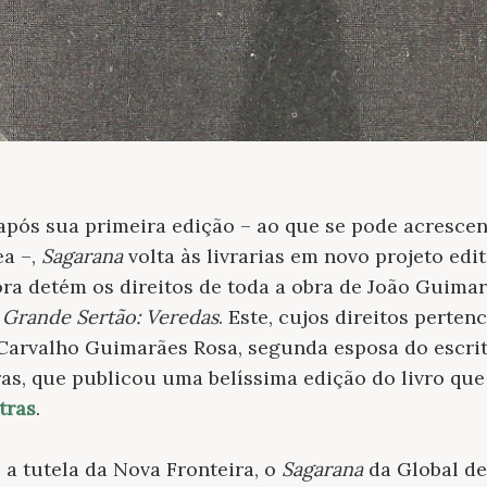
 após sua primeira edição – ao que se pode acresc
ea –,
Sagarana
volta às livrarias em novo projeto edi
ora detém os direitos de toda a obra de João Guima
,
Grande Sertão: Veredas
. Este, cujos direitos perten
Carvalho Guimarães Rosa, segunda esposa do escrit
s, que publicou uma belíssima edição do livro que 
tras
.
 a tutela da Nova Fronteira, o
Sagarana
da Global de