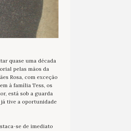
entar quase uma década
torial pelas mãos da
rães Rosa, com exceção
cem à família Tess, os
or, está sob a guarda
já tive a oportunidade
staca-se de imediato