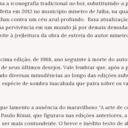
a a iconografia tradicional no boi, substituindo-a 
feita em 2012 no município mineiro de Jaíba, na qu
lhas contra um céu azul profundo. Essa atualizaçã
 sua pervivência em um mundo já por demais demuda
ite à (re)leitura da obra de estreia do autor mineiro
cima edição, de 1968, ano seguinte à morte do aut
de seus últimos desejos. Vale lembrar que, após a p
do diversas minudências ao longo das edições subs
ma espécie de sombra inacabada que paira sobre os 
ue lamento a ausência do maravilhoso “A arte de c
Paulo Rónai, que figurava nas edições anteriores, a
 ser mais contundente. O breve e inédito texto de a