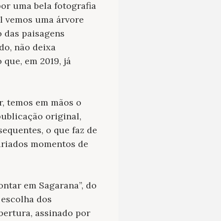
por uma bela fotografia
al vemos uma árvore
o das paisagens
do, não deixa
 que, em 2019, já
or, temos em mãos o
ublicação original,
equentes, o que faz de
variados momentos de
ontar em Sagarana”, do
 escolha dos
bertura, assinado por