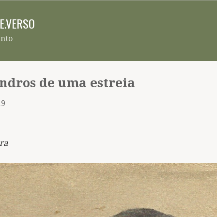
Pular para o conteúdo principal
RE.VERSO
ento
ndros de uma estreia
19
ra