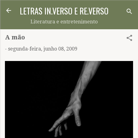
LETRAS IN.VERSO E RE.VERSO
Pular para o conteúdo principal
Literatura e entretenimento
A mão
-
segunda-feira, junho 08, 2009