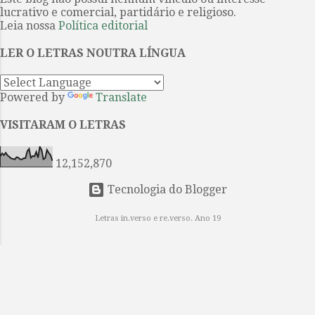
culto. Um estremecimento
jornalismo da Baruch College, em
lucrativo e comercial, partidário e religioso.
percorreu o infinito mundo das
Nov...
Leia nossa
Política editorial
estrelas E os nossos olhos
LER O LETRAS NOUTRA LÍNGUA
encheram-se de lágrimas.
INTERMINÁVEL AMOR Parece-me
que te amei de inúmeras maneiras,
Powered by
Translate
inúmeras vezes, Na vida após vida,
em eras após eras eternamente. O
VISITARAM O LETRAS
meu coração enfeitiçado fez e
voltou a fazer o colar das canções
12,152,870
Que tomaste como uma pre...
Tecnologia do Blogger
Letras in.verso e re.verso. Ano 19