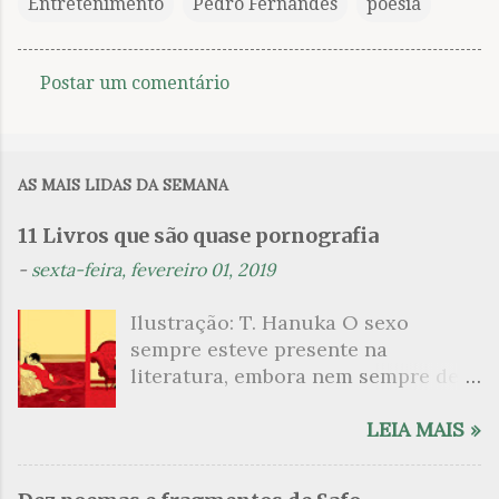
Entretenimento
Pedro Fernandes
poesia
Postar um comentário
C
o
m
AS MAIS LIDAS DA SEMANA
e
n
11 Livros que são quase pornografia
t
-
sexta-feira, fevereiro 01, 2019
á
Ilustração: T. Hanuka O sexo
r
sempre esteve presente na
i
literatura, embora nem sempre de
o
maneira explícita. Há escritores
s
que mergulharam em sua própria
LEIA MAIS »
sexualidade como se a arte pudesse
ser campo para um exercício