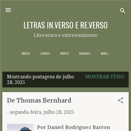
Pular para o conteúdo principal
LETRAS IN.VERSO E RE.VERSO
Literatura e entretenimento
INÍCIO
LIVROS
PERFIS
ENSAIOS
MAIS…
Mostrando postagens de julho
MOSTRAR TUDO
P
28, 2025
o
s
De Thomas Bernhard
t
-
segunda-feira, julho 28, 2025
a
g
Por Daniel Rodríguez Barron
e