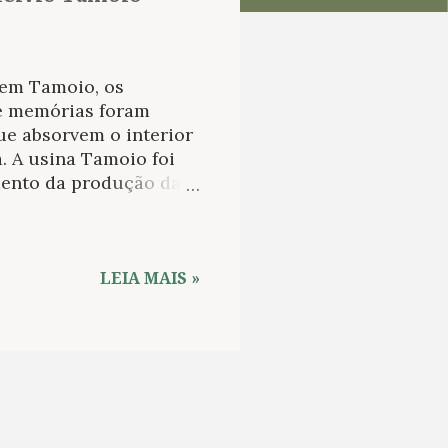
 em Tamoio, os
 e memórias foram
ue absorvem o interior
. A usina Tamoio foi
mento da produção da
abe, como o engenho
 a formação da
s dispomos a admitir a
erras onde
LEIA MAIS »
dendo, nem nos
ir. — Hélvio Tamoio,
 Simão Nos dias que
ítica consciente.