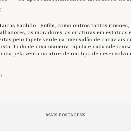
5
 Lucas Paolillo Enfim, como outros tantos rincões,
balhadores, os moradores, as criaturas em estátuas
rtas pelo tapete verde na imensidão de canaviais q
ista. Tudo de uma maneira rápida e nada silenciosa
olida pela ventania atroz de um tipo de desenvolvi
a que não leva em conta a criatura humana. Quem s
aleza e outros sítios adquiridos por Morganti para
indústria. No entanto, nessa terra de passagem no
o
messa de outros renascimentos. A busca de outras t
éssemos expor todas as nossas potências. Não per
entos de maiores arrasamentos, a miragem do porv
gumas considerações afinam” (2008) Foto: Silvana
rem, Hélvio Tamoio continua a buscar a produção cr
MAIS POSTAGENS
inua também, junto a outros fazimentos e aç...