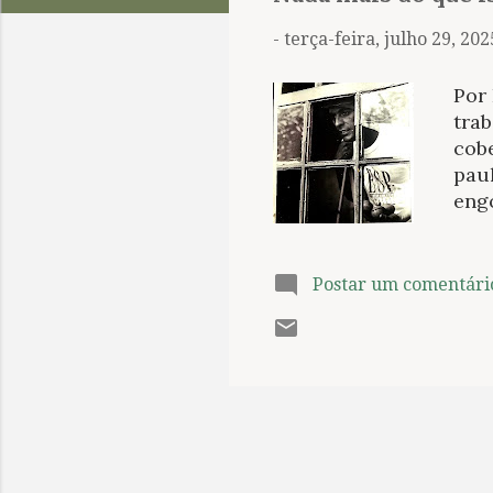
t
a
-
terça-feira, julho 29, 202
g
e
Por
n
tra
cobe
s
paul
eng
vid
Fort
agro
Postar um comentári
pro
pud
mom
“Al
cor
Cont