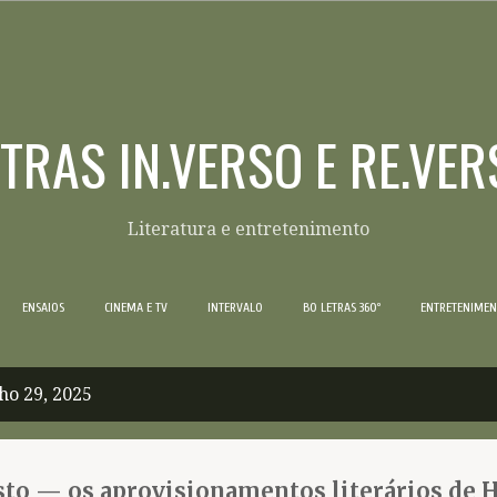
Pular para o conteúdo principal
ETRAS IN.VERSO E RE.VER
Literatura e entretenimento
ENSAIOS
CINEMA E TV
INTERVALO
BO LETRAS 360º
ENTRETENIME
ho 29, 2025
sto — os aprovisionamentos literários de 