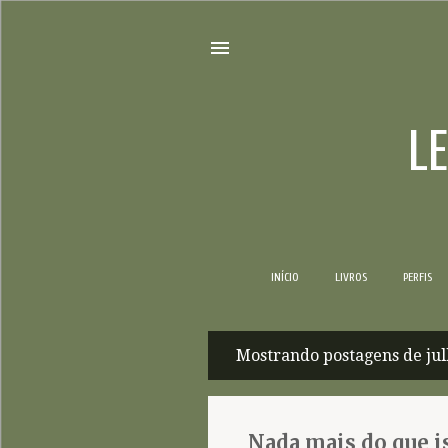
L
INÍCIO
LIVROS
PERFIS
Mostrando postagens de jul
P
o
s
Nada mais do que i