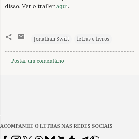
disso. Ver o trailer
aqui
.
Jonathan Swift
letras e livros
Postar um comentário
C
o
m
e
n
t
.
á
ACOMPANHE O LETRAS NAS REDES SOCIAIS
r
i