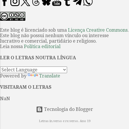
o
s
Este blog é licenciado sob uma
Licença Creative Commons
.
Este blog não possui nenhum vínculo ou interesse
lucrativo e comercial, partidário e religioso.
Leia nossa
Política editorial
LER O LETRAS NOUTRA LÍNGUA
Powered by
Translate
VISITARAM O LETRAS
NaN
Tecnologia do Blogger
Letras in.verso e re.verso. Ano 19