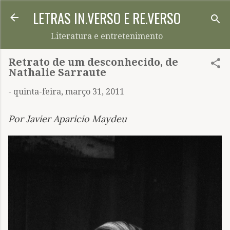
LETRAS IN.VERSO E RE.VERSO
Pular para o conteúdo principal
Literatura e entretenimento
Retrato de um desconhecido, de
Nathalie Sarraute
-
quinta-feira, março 31, 2011
Por Javier Aparicio Maydeu