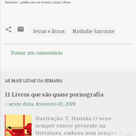
Sarraute”, publicado na revista
Letras Libres
.
letras e livros
Nathalie Sarraute
Postar um comentário
C
o
m
AS MAIS LIDAS DA SEMANA
e
n
11 Livros que são quase pornografia
t
-
sexta-feira, fevereiro 01, 2019
á
Ilustração: T. Hanuka O sexo
r
sempre esteve presente na
i
literatura, embora nem sempre de
o