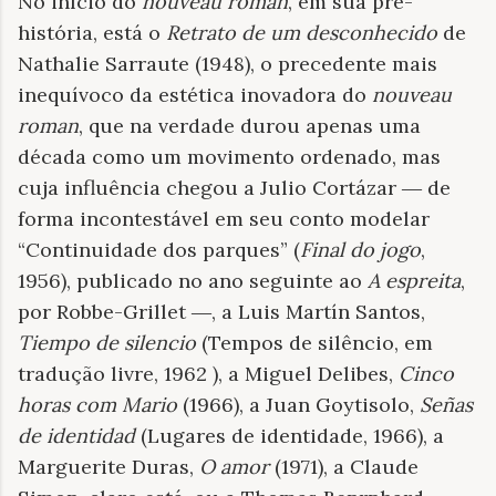
No início do
nouveau roman
, em sua pré-
história, está o
Retrato de um desconhecido
de
Nathalie Sarraute (1948), o precedente mais
inequívoco da estética inovadora do
nouveau
roman
, que na verdade durou apenas uma
década como um movimento ordenado, mas
cuja influência chegou a Julio Cortázar ― de
forma incontestável em seu conto modelar
“Continuidade dos parques” (
Final do jogo
,
1956), publicado no ano seguinte ao
A espreita
,
por Robbe-Grillet ―, a Luis Martín Santos,
Tiempo de silencio
(Tempos de silêncio, em
tradução livre, 1962 ), a Miguel Delibes,
Cinco
horas com Mario
(1966), a Juan Goytisolo,
Señas
de identidad
(Lugares de identidade, 1966), a
Marguerite Duras,
O amor
(1971), a Claude