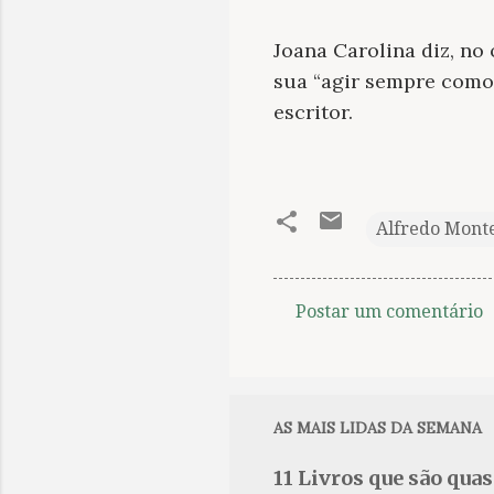
Joana Carolina diz, no 
sua “agir sempre como 
escritor.
Alfredo Mont
Postar um comentário
C
o
m
e
AS MAIS LIDAS DA SEMANA
n
11 Livros que são qua
t