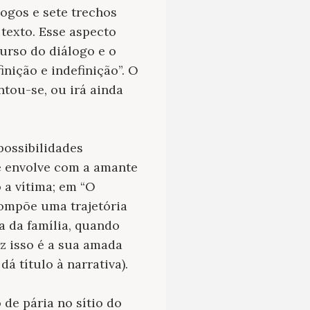
logos e sete trechos
texto. Esse aspecto
curso do diálogo e o
inição e indefinição”. O
tou-se, ou irá ainda
possibilidades
e envolve com a amante
a vítima; em “O
 compõe uma trajetória
a da família, quando
z isso é a sua amada
á título à narrativa).
 de pária no sítio do