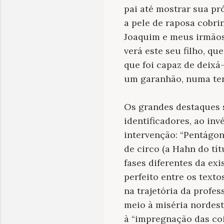
pai até mostrar sua pró
a pele de raposa cobri
Joaquim e meus irmãos
verá este seu filho, qu
que foi capaz de deixá
um garanhão, numa tent
Os grandes destaques 
identificadores, ao in
intervenção: “Pentágon
de circo (a Hahn do tí
fases diferentes da e
perfeito entre os texto
na trajetória da profe
meio à miséria nordest
à “impregnação das coi