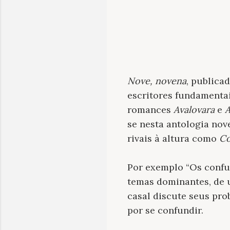
Nove, novena
, publica
escritores fundamentai
romances
Avalovara
e
A
se nesta antologia nov
rivais à altura como
Co
Por exemplo “Os confu
temas dominantes, de u
casal discute seus pr
por se confundir.