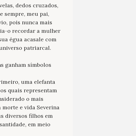
 velas, dedos cruzados,
de sempre, meu pai,
io, pois nunca mais
azia-o recordar a mulher
 sua égua acasale com
niverso patriarcal.
ens ganham símbolos
rimeiro, uma elefanta
, os quais representam
nsiderado o mais
a morte e vida Severina
s diversos filhos em
 santidade, em meio