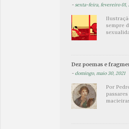
-
sexta-feira, fevereiro 01,
á
r
Ilustraç
i
sempre d
o
sexualid
findaram 
s
apresenta
dispensa
presente
Dez poemas e fragmen
sido aut
-
domingo, maio 30, 2021
principai
Nin. Em 1
Por Pedr
se trata
passares
filha. Le
macieira
termina 
rosas, n
no prado 
um aroma 
voluptuo