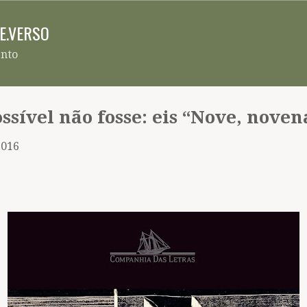
Pular para o conteúdo principal
RE.VERSO
ento
ssível não fosse: eis “Nove, noven
2016