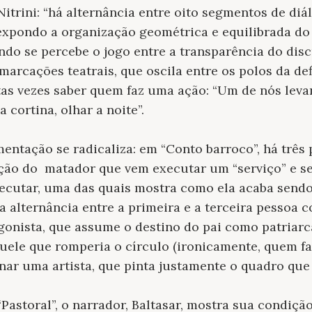
trini: “há alternância entre oito segmentos de diá
 expondo a organização geométrica e equilibrada do 
ando se percebe o jogo entre a transparência do dis
marcações teatrais, que oscila entre os polos da def
as vezes saber quem faz uma ação: “Um de nós levan
a cortina, olhar a noite”.
mentação se radicaliza: em “Conto barroco”, há três 
uação do matador que vem executar um “serviço” e s
cutar, uma das quais mostra como ela acaba sendo 
 a alternância entre a primeira e a terceira pessoa
gonista, que assume o destino do pai como patriarc
uele que romperia o círculo (ironicamente, quem fa
nar uma artista, que pinta justamente o quadro que d
astoral”, o narrador, Baltasar, mostra sua condição