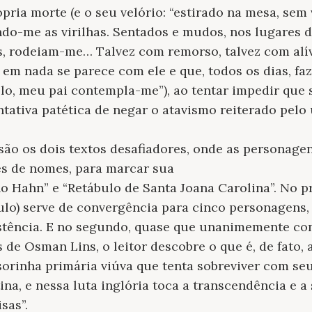
pria morte (e o seu velório: “estirado na mesa, sem
ndo-me as virilhas. Sentados e mudos, nos lugares 
, rodeiam-me… Talvez com remorso, talvez com alív
e em nada se parece com ele e que, todos os dias, f
-lo, meu pai contempla-me”), ao tentar impedir que
ativa patética de negar o atavismo reiterado pelo u
são os dois textos desafiadores, onde as personag
vés de nomes, para marcar sua
o Hahn” e “Retábulo de Santa Joana Carolina”. No p
tulo) serve de convergência para cinco personagens
xistência. E no segundo, quase que unanimemente co
s de Osman Lins, o leitor descobre o que é, de fato, 
ssorinha primária viúva que tenta sobreviver com seu
ina, e nessa luta inglória toca a transcendência e a
sas”.