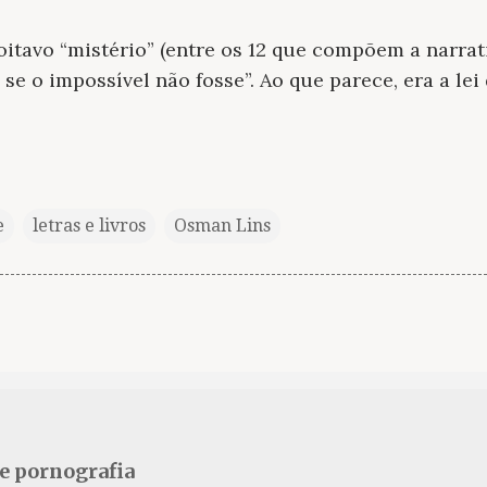
oitavo “mistério” (entre os 12 que compõem a narrati
se o impossível não fosse”. Ao que parece, era a l
e
letras e livros
Osman Lins
se pornografia