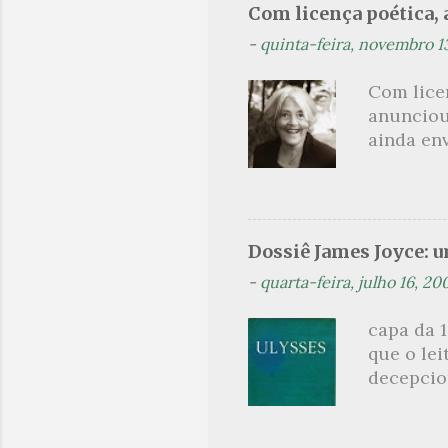
Com licença poética, a
madrugad
-
quinta-feira, novembro 1
maçã ver
*** Véspe
Com lice
trazes a
anunciou
ainda en
Não sou f
não, cre
linhagens
a minha v
Dossiê James Joyce: 
maldição
-
quarta-feira, julho 16, 20
experiên
primário
capa da 1
toda sua 
que o lei
na hora d
decepcion
oportunid
sinopse a
leitor, c