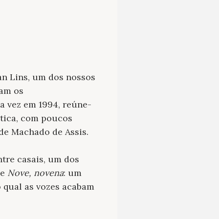
an Lins, um dos nossos
iam os
ma vez em 1994, reúne-
ática, com poucos
 de Machado de Assis.
tre casais, um dos
de
Nove, novena
: um
 qual as vozes acabam