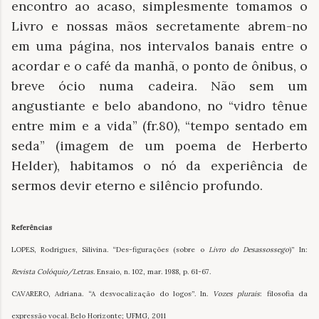
encontro ao acaso, simplesmente tomamos o
Livro e nossas mãos secretamente abrem-no
em uma página, nos intervalos banais entre o
acordar e o café da manhã, o ponto de ônibus, o
breve ócio numa cadeira. Não sem um
angustiante e belo abandono, no “vidro tênue
entre mim e a vida” (fr.80), “tempo sentado em
seda” (imagem de um poema de Herberto
Helder), habitamos o nó da experiência de
sermos devir eterno e silêncio profundo.
Referências
LOPES, Rodrigues, Silivina. “Des-figurações (sobre o
Livro do Desassossego
)” In:
Revista Colóquio/Letras
. Ensaio, n. 102, mar. 1988, p. 61-67.
CAVARERO, Adriana. “A desvocalização do logos”. In.
Vozes plurais
: filosofia da
expressão vocal. Belo Horizonte; UFMG, 2011