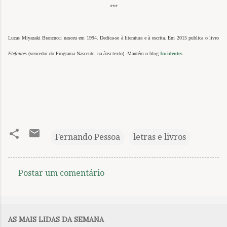
***
Lucas Miyazaki Brancucci nasceu em 1994. Dedica-se à literatura e à escrita. Em 2015 publica o livro
Elefantes
(vencedor do Programa Nascente, na área texto). Mantém o blog
Incidentes
.
Fernando Pessoa
letras e livros
Postar um comentário
C
o
m
AS MAIS LIDAS DA SEMANA
e