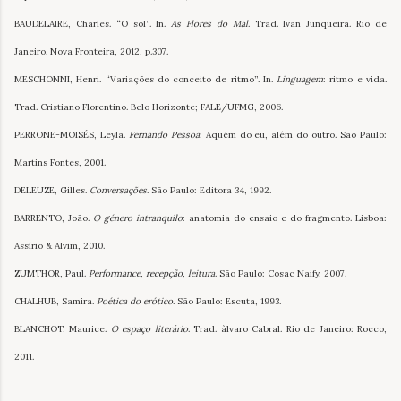
BAUDELAIRE, Charles. “O sol”. In.
As Flores do Mal
. Trad. Ivan Junqueira. Rio de
Janeiro. Nova Fronteira, 2012, p.307.
MESCHONNI, Henri. “Variações do conceito de ritmo”. In.
Linguagem
: ritmo e vida.
Trad. Cristiano Florentino. Belo Horizonte; FALE/UFMG, 2006.
PERRONE-MOISÉS, Leyla.
Fernando Pessoa
: Aquém do eu, além do outro. São Paulo:
Martins Fontes, 2001.
DELEUZE, Gilles.
Conversações
. São Paulo: Editora 34, 1992.
BARRENTO, João.
O género intranquilo
: anatomia do ensaio e do fragmento. Lisboa:
Assírio & Alvim, 2010.
ZUMTHOR, Paul.
Performance, recepção, leitura
. São Paulo: Cosac Naify, 2007.
CHALHUB, Samira.
Poética do erótico
. São Paulo: Escuta, 1993.
BLANCHOT, Maurice.
O espaço literário
. Trad. àlvaro Cabral. Rio de Janeiro: Rocco,
2011.