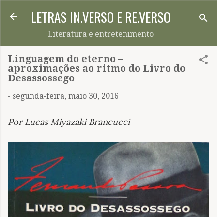
LETRAS IN.VERSO E RE.VERSO
Pular para o conteúdo principal
Literatura e entretenimento
Linguagem do eterno –
aproximações ao ritmo do Livro do
Desassossego
-
segunda-feira, maio 30, 2016
Por Lucas Miyazaki Brancucci