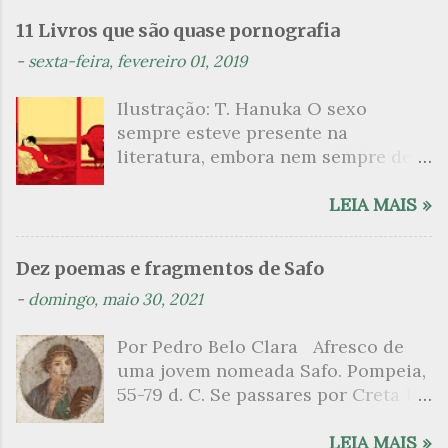
n
11 Livros que são quase pornografia
t
-
sexta-feira, fevereiro 01, 2019
á
Ilustração: T. Hanuka O sexo
r
sempre esteve presente na
i
literatura, embora nem sempre de
o
maneira explícita. Há escritores
s
que mergulharam em sua própria
LEIA MAIS »
sexualidade como se a arte pudesse
ser campo para um exercício
Dez poemas e fragmentos de Safo
psicanalítico e findaram por revelar
-
domingo, maio 30, 2021
a partir dessa intimidade o lado
mais escuro sobre. Esta lista
Por Pedro Belo Clara Afresco de
apresenta um conjunto de livros
uma jovem nomeada Safo. Pompeia,
nos quais os escritores se
55-79 d. C. Se passares por Creta 1
desnudam, livros que dispensam o
vem ao templo sagrado, onde mais
pudor para narrar cenas de elevado
grato é o pomar de macieiras e do
LEIA MAIS »
tom. Christine Angot, até o presente