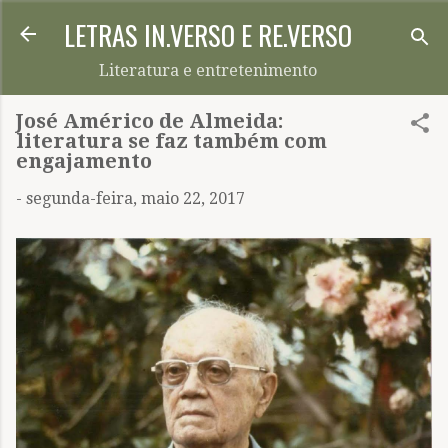
LETRAS IN.VERSO E RE.VERSO
Pular para o conteúdo principal
Literatura e entretenimento
José Américo de Almeida:
literatura se faz também com
engajamento
-
segunda-feira, maio 22, 2017