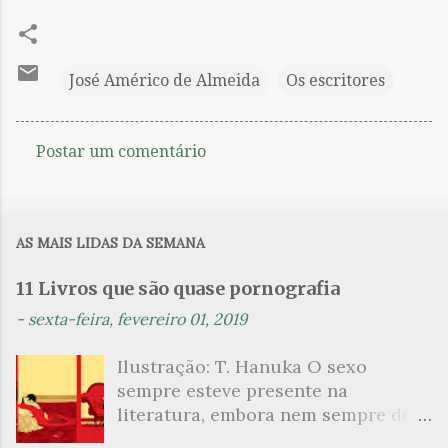
José Américo de Almeida
Os escritores
Postar um comentário
C
o
m
AS MAIS LIDAS DA SEMANA
e
n
11 Livros que são quase pornografia
t
-
sexta-feira, fevereiro 01, 2019
á
Ilustração: T. Hanuka O sexo
r
sempre esteve presente na
i
literatura, embora nem sempre de
o
maneira explícita. Há escritores