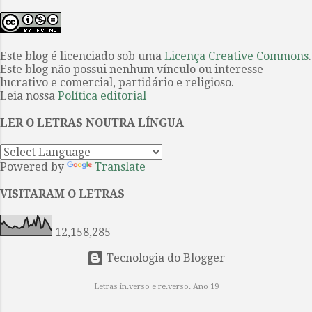
para os leitores. Investimento da
Rowland V. Lee (1937). “Cottage
editora Hedra acompanha o
Philomel” é um conto de O mistério
anúncio da organização da Festa
de Listerdale . O filme o primeiro
Este blog é licenciado sob uma
Literária Internacional de Paraty
Licença Creative Commons
.
sobre uma obra de Agatha Christie
Este blog não possui nenhum vínculo ou interesse
(Flip) de que a poeta paulista é a
a ser produzido int...
lucrativo e comercial, partidário e religioso.
homenageada na edição do evento
Leia nossa
Política editorial
de 2026. Projeto tem fixação dos
LER O LETRAS NOUTRA LÍNGUA
textos por Ieda Lebensztayin . 1. A
poesia breve e densa de Orides
Fontela coincide com a sua obra,
Powered by
Translate
constituída por apenas cinco livros
avessos aos modismos de seu
VISITARAM O LETRAS
tempo e por isso entre os mais
singulares da poesia brasileira do
12,158,285
século XX. Quando se mudou...
Tecnologia do Blogger
Letras in.verso e re.verso. Ano 19