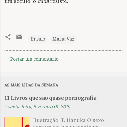
um século, o
dada
resiste.
Ensaio
Maria Vaz
Postar um comentário
C
o
m
AS MAIS LIDAS DA SEMANA
e
n
11 Livros que são quase pornografia
t
-
sexta-feira, fevereiro 01, 2019
á
Ilustração: T. Hanuka O sexo
r
sempre esteve presente na