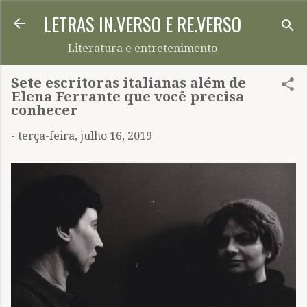
LETRAS IN.VERSO E RE.VERSO
Pular para o conteúdo principal
Literatura e entretenimento
Sete escritoras italianas além de
Elena Ferrante que você precisa
conhecer
-
terça-feira, julho 16, 2019