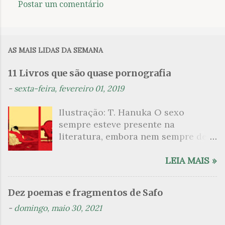
Postar um comentário
C
o
m
AS MAIS LIDAS DA SEMANA
e
n
11 Livros que são quase pornografia
t
-
sexta-feira, fevereiro 01, 2019
á
Ilustração: T. Hanuka O sexo
r
sempre esteve presente na
i
literatura, embora nem sempre de
o
maneira explícita. Há escritores
s
que mergulharam em sua própria
LEIA MAIS »
sexualidade como se a arte pudesse
ser campo para um exercício
Dez poemas e fragmentos de Safo
psicanalítico e findaram por revelar
-
domingo, maio 30, 2021
a partir dessa intimidade o lado
mais escuro sobre. Esta lista