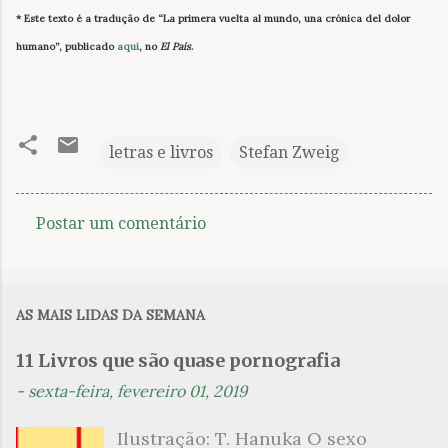
* Este texto é a tradução de “La primera vuelta al mundo, una crónica del dolor
humano”, publicado
aqui
, no
El País
.
letras e livros
Stefan Zweig
Postar um comentário
C
o
m
AS MAIS LIDAS DA SEMANA
e
n
11 Livros que são quase pornografia
t
-
sexta-feira, fevereiro 01, 2019
á
Ilustração: T. Hanuka O sexo
r