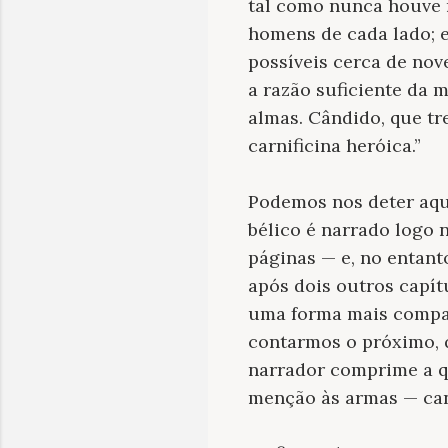
tal como nunca houve 
homens de cada lado; 
possíveis cerca de nov
a razão suficiente da 
almas. Cândido, que tr
carnificina heróica.”
Podemos nos deter aqui
bélico é narrado logo 
páginas — e, no entant
após dois outros capít
uma forma mais compac
contarmos o próximo, q
narrador comprime a q
menção às armas — can