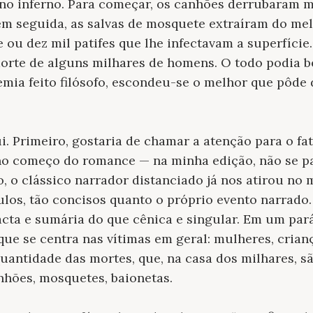
no inferno. Para começar, os canhões derrubaram m
em seguida, as salvas de mosquete extraíram do m
e ou dez mil patifes que lhe infectavam a superfície
morte de alguns milhares de homens. O todo podia b
emia feito filósofo, escondeu-se o melhor que pôde
. Primeiro, gostaria de chamar a atenção para o fa
no começo do romance — na minha edição, não se pa
o, o clássico narrador distanciado já nos atirou no
ulos, tão concisos quanto o próprio evento narrado
ta e sumária do que cênica e singular. Em um pará
ue se centra nas vítimas em geral: mulheres, crianç
uantidade das mortes, que, na casa dos milhares, 
hões, mosquetes, baionetas.