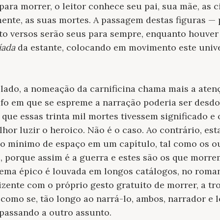
ara morrer, o leitor conhece seu pai, sua mãe, as 
mente, as suas mortes. A passagem destas figuras — 
ito versos serão seus para sempre, enquanto houve
líada
da estante, colocando em movimento este univ
o lado, a nomeação da carnificina chama mais a aten
rafo em que se espreme a narração poderia ser des
que essas trinta mil mortes tivessem significado e o
or luzir o heroico. Não é o caso. Ao contrário, esta
 o mínimo de espaço em um capítulo, tal como os ou
, porque assim é a guerra e estes são os que morr
oema épico é louvada em longos catálogos, no roma
izente com o próprio gesto gratuito de morrer, a t
 como se, tão longo ao narrá-lo, ambos, narrador e l
, passando a outro assunto.