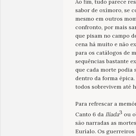
Ao fim, tudo parece re
sabor de oxímoro, se c
mesmo em outros momen
confronto, por mais san
que pisam no campo de 
cena há muito e não e
para os catálogos de 
sequências bastante ex
que cada morte podia 
dentro da forma épica.
todos sobrevivem até h
Para refrescar a memór
3
Canto 6 da
Ilíada
ou o
são narradas as mortes
Euríalo. Os guerreiro