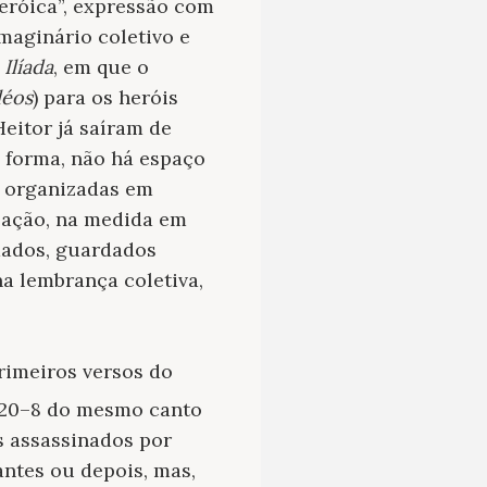
eróica”, expressão com
maginário coletivo e
Ilíada
, em que o
léos
) para os heróis
Heitor já saíram de
 forma, não há espaço
z organizadas em
ização, na medida em
dados, guardados
a lembrança coletiva,
primeiros versos do
s 20–8 do mesmo canto
s assassinados por
ntes ou depois, mas,