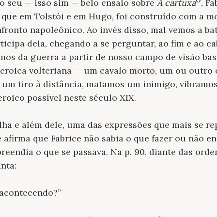
 no seu — isso sim — belo ensaio sobre
A cartuxa
, F
o, que em Tolstói e em Hugo, foi construído com a 
ronto napoleônico. Ao invés disso, mal vemos a ba
icipa dela, chegando a se perguntar, ao fim e ao cab
os da guerra a partir de nosso campo de visão bast
 heroica volteriana — um cavalo morto, um ou outro
 um tiro à distância, matamos um inimigo, vibramos 
roico possível neste século XIX.
lha e além dele, uma das expressões que mais se re
e afirma que Fabrice não sabia o que fazer ou não en
eendia o que se passava. Na p. 90, diante das orde
nta:
á acontecendo?”