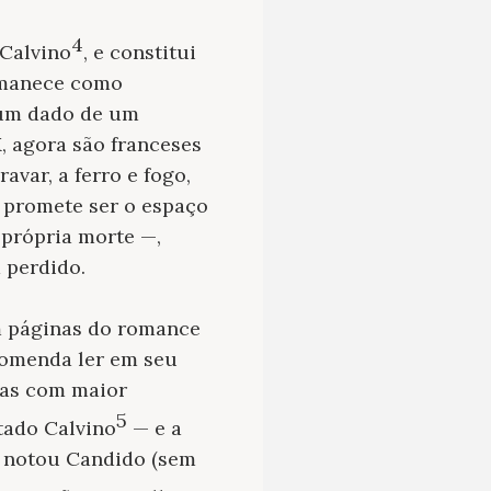
4
 Calvino
, e constitui
ermanece como
 um dado de um
X, agora são franceses
avar, a ferro e fogo,
e promete ser o espaço
 própria morte —,
 perdido.
m páginas do romance
ecomenda ler em seu
das com maior
5
itado Calvino
— e a
á notou Candido (sem