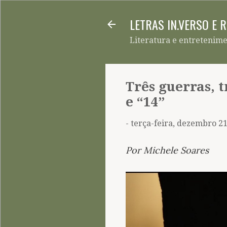
LETRAS IN.VERSO E 
Literatura e entretenim
Três guerras, 
e “14”
-
terça-feira, dezembro 21
Por Michele Soares