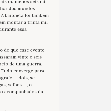
ais ou menos seis mil
elhor dos mundos
. A baioneta foi também
em montar a trinta mil
 durante essa
to de que esse evento
ssaram vinte e seis
 meio de uma guerra,
. Tudo converge para
grafo — dois, se
as, velhos —, o
são acompanhados da