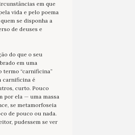
circunstâncias em que
pela vida e pelo poema
r quem se disponha a
erso de deuses e
ção do que o seu
dobrado em uma
 termo “carnificina”
 carnificina é
tros, curto. Pouco
em por ela — uma massa
nce, se metamorfoseia
roco de pouco ou nada.
eitor, pudessem se ver