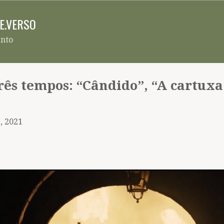
Pular para o conteúdo principal
RE.VERSO
ento
três tempos: “Cândido”, “A cartux
, 2021