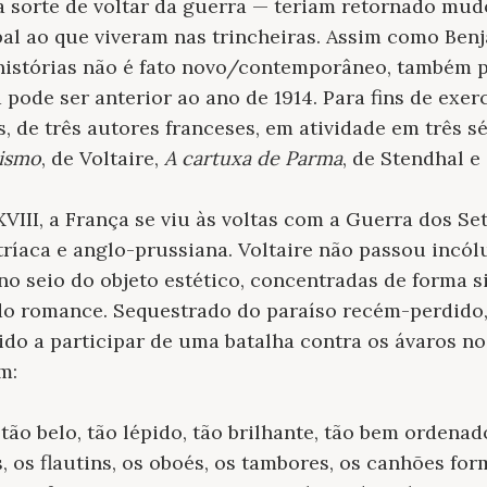
 sorte de voltar da guerra — teriam retornado mud
bal ao que viveram nas trincheiras. Assim como Ben
histórias não é fato novo/contemporâneo, também p
pode ser anterior ao ano de 1914. Para fins de exerc
, de três autores franceses, em atividade em três s
ismo
, de Voltaire,
A cartuxa de Parma
, de Stendhal e
III, a França se viu às voltas com a Guerra dos Set
tríaca e anglo-prussiana. Voltaire não passou incól
o seio do objeto estético, concentradas de forma si
 do romance. Sequestrado do paraíso recém-perdido
ido a participar de uma batalha contra os ávaros no 
m:
tão belo, tão lépido, tão brilhante, tão bem ordenad
s, os flautins, os oboés, os tambores, os canhões 