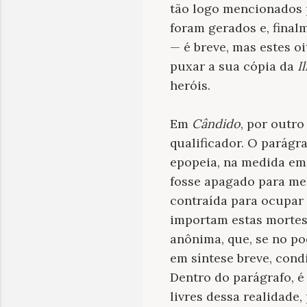
tão logo mencionados p
foram gerados e, final
— é breve, mas estes o
puxar a sua cópia da
I
heróis.
Em
Cândido
, por outr
qualificador. O parág
epopeia, na medida em 
fosse apagado para melh
contraída para ocupar
importam estas mortes
anônima, que, se no p
em síntese breve, cond
Dentro do parágrafo, é
livres dessa realidade