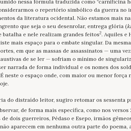
sumido nessa fórmula traduzida como “carnificina h
onsiderarmos o repertório simbólico da guerra no i
tos da literatura ocidental. Não estamos mais na
grento que seja o seu desenrolar, entrega glória (
k
2
batalha e nele realizam grandes feitos
. Aquiles e 
xiste mais espaço para o embate singular. Da mesma
mortes, em que as massas de assassinatos — uma ve
austivas de se ler — sofriam o mínimo de singular
ser narrada de forma individual e os nomes dos sol
 É neste o espaço onde, com maior ou menor força n
oje.
ia do distraído leitor, sugiro retomar os sessenta 
bservar, de forma mais específica, como nos verso
 de dois guerreiros, Pédaso e Esepo, irmãos gêmeo
s não aparecem em nenhuma outra parte do poema, a