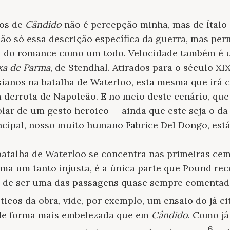
tos de
Cândido
não é percepção minha, mas de Ítalo
não só essa descrição específica da guerra, mas p
l do romance como um todo. Velocidade também é
xa de Parma
, de Stendhal. Atirados para o século XI
ianos na batalha de Waterloo, esta mesma que irá cr
 a derrota de Napoleão. E no meio deste cenário, qu
olar de um gesto heroico — ainda que este seja o da
cipal, nosso muito humano Fabrice Del Dongo, está
batalha de Waterloo se concentra nas primeiras ce
orma um tanto injusta, é a única parte que Pound r
m de ser uma das passagens quase sempre comenta
ticos da obra, vide, por exemplo, um ensaio do já c
 de forma mais embelezada que em
Cândido
. Como j
6