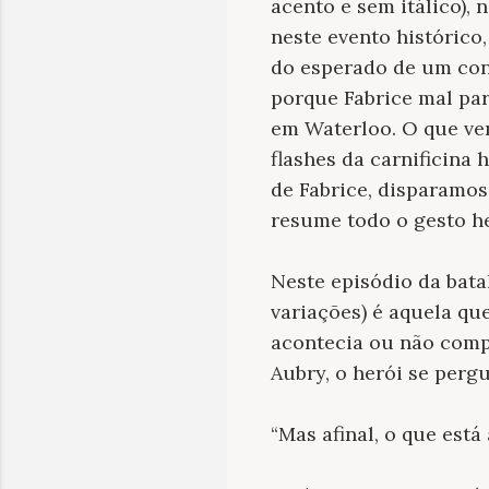
acento e sem itálico),
neste evento históric
do esperado de um conf
porque Fabrice mal part
em Waterloo. O que vem
flashes da carnificina
de Fabrice, disparamos
resume todo o gesto he
Neste episódio da bata
variações) é aquela qu
acontecia ou não compr
Aubry, o herói se pergu
“Mas afinal, o que est