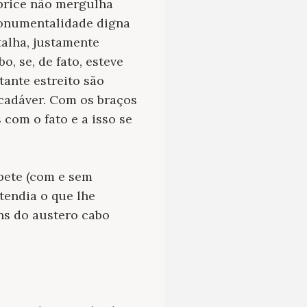
abrice não mergulha
monumentalidade digna
talha, justamente
o, se, de fato, esteve
ante estreito são
 cadáver. Com os braços
com o fato e a isso se
pete (com e sem
tendia o que lhe
ns do austero cabo