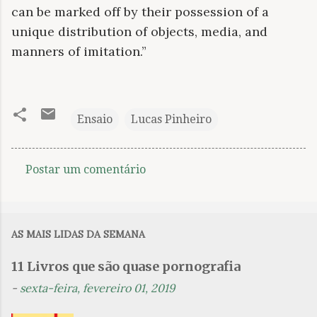
can be marked off by their possession of a
unique distribution of objects, media, and
manners of imitation.”
Ensaio
Lucas Pinheiro
Postar um comentário
C
o
m
AS MAIS LIDAS DA SEMANA
e
n
11 Livros que são quase pornografia
t
-
sexta-feira, fevereiro 01, 2019
á