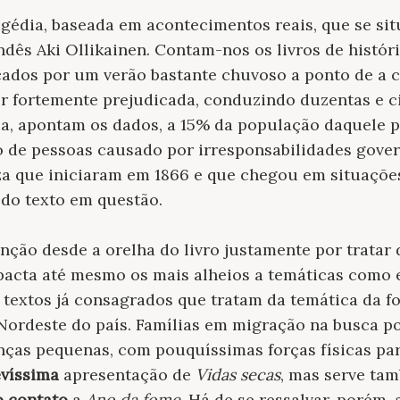
agédia, baseada em acontecimentos reais, que se sit
andês Aki Ollikainen. Contam-nos os livros de histór
ados por um verão bastante chuvoso a ponto de a c
er fortemente prejudicada, conduzindo duzentas e c
ia, apontam os dados, a 15% da população daquele p
 de pessoas causado por irresponsabilidades gove
za que iniciaram em 1866 e que chegou em situaçõe
 do texto em questão.
ção desde a orelha do livro justamente por tratar
pacta até mesmo os mais alheios a temáticas como 
 textos já consagrados que tratam da temática da 
Nordeste do país. Famílias em migração na busca po
ças pequenas, com pouquíssimas forças físicas par
evíssima
apresentação de
Vidas secas
, mas serve t
o contato
a
Ano da fome
. Há de se ressalvar, porém