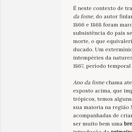
É neste contexto de tr
da fome
, do autor finl
1866 e 1868 foram marc
subsistência do país s
morte, o que equivaler
ducado. Um extermínio
intempéries da nature
1867, período temporal
Ano da fome
chama aten
exposto acima, que im
trópicos, temos alguns
sua maioria na região 
acompanhadas de crian
ser muito bem uma
br
introdução de
primeir