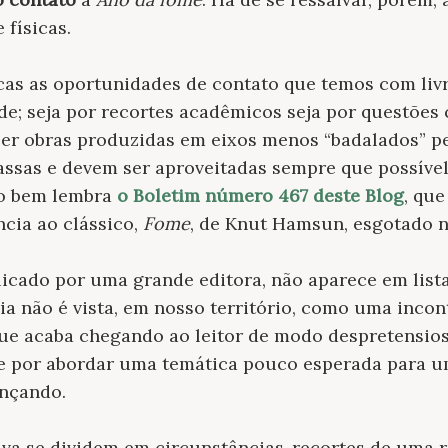
 físicas.
ucas as oportunidades de contato que temos com liv
de; seja por recortes acadêmicos seja por questões 
 ler obras produzidas em eixos menos “badalados” p
assas e devem ser aproveitadas sempre que possível. 
mo bem lembra
o Boletim número 467 deste Blog
, que
ncia ao clássico,
Fome
, de Knut Hamsun, esgotado n
icado por uma grande editora, não aparece em lista
ia não é vista, em nosso território, como uma incon
 que acaba chegando ao leitor de modo despretensios
 por abordar uma temática pouco esperada para um 
nçando.
iva se dividem em circunstâncias-recortes de uma 