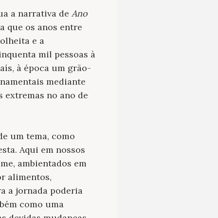
ua a narrativa de
Ano
ia que os anos entre
olheita e a
inquenta mil pessoas à
aís, à época um grão-
rnamentais mediante
s extremas no ano de
 de um tema, como
esta. Aqui em nossos
fome, ambientados em
r alimentos,
a a jornada poderia
ambém como uma
, as devidas mudanças