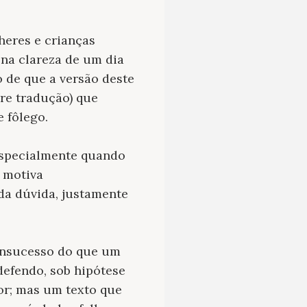
heres e crianças
 na clareza de um dia
o de que a versão deste
vre tradução) que
e fôlego.
 especialmente quando
 motiva
 da dúvida, justamente
 insucesso do que um
defendo, sob hipótese
tor; mas um texto que