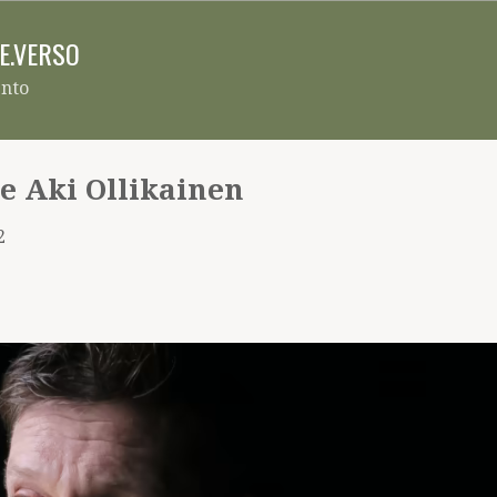
Pular para o conteúdo principal
RE.VERSO
ento
e Aki Ollikainen
2