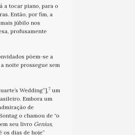
 a tocar piano, para o
as. Então, por fim, a
 mais júbilo nos
esa, profusamente
onvidados põem-se a
e a noite prossegue sem
7
Duarte’s Wedding”],
um
rasileiro. Embora um
a admiração de
 Sontag o chamou de “o
 em seu livro
Genius
,
é os dias de hoje”