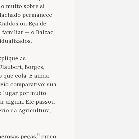
do muito sobre si
, Machado permanece
-Galdós ou Eça de
familiar — o Balzac
idualizados.
xplique as
Flaubert, Borges,
o que cola. E ainda
reio comparativo; sua
o lugar por muito
ar algum. Ele passou
ério da Agricultura,
9
erosas peças,
cinco