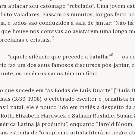
a aplacar seu estômago “rebelado”. Uma jovem está
listo Valadares. Passam os minutos, longos feito hor
a, e todos são conduzidos à sala de jantar: “Não há
 que houve nos convivas ao avistarem uma longa m
5
rcelanas e cristais.”
6
 — “aquele silêncio que precede a batalha”
—, os c
rio faz um dos seus famosos discursos pós-jantar, 
uinte, os recém-casados têm um filho.
 o que sucede em “As Bodas de Luís Duarte” [“Luís 
sis (1839-1908), o celebrado escritor e jornalista b
rasil natal, ele é pouco lido em inglês a despeito d
 Roth, Elizabeth Hardwick e Salman Rushdie. Susan
mérica Latina já produziu”, enquanto Harold Bloom,
is estreita de “o supremo artista literário negro at