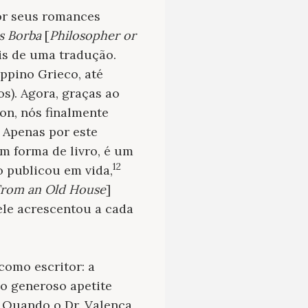
or seus romances
s Borba
[
Philosopher or
is de uma tradução.
ppino Grieco, até
). Agora, graças ao
on, nós finalmente
 Apenas por este
em forma de livro, é um
12
o publicou em vida,
From an Old House
]
 ele acrescentou a cada
como escritor: a
 o generoso apetite
 Quando o Dr. Valença