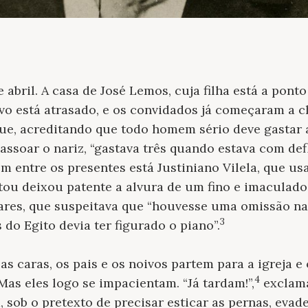
 abril. A casa de José Lemos, cuja filha está a ponto
vo está atrasado, e os convidados já começaram a ch
ue, acreditando que todo homem sério deve gastar
 assoar o nariz, “gastava três quando estava com de
 entre os presentes está Justiniano Vilela, que us
tou deixou patente a alvura de um fino e imaculado 
ares, que suspeitava que “houvesse uma omissão nas
3
 do Egito devia ter figurado o piano”.
as caras, os pais e os noivos partem para a igreja e
4
Mas eles logo se impacientam. “Já tardam!”,
exclama
a, sob o pretexto de precisar esticar as pernas, eva