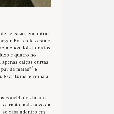
 de se casar, encontra-
egar. Entre eles está o
 ao menos dois minutos
fluxo e quatro no
a apenas calças curtas
2
par de meias”.
E
 Escrituras, e vinha a
 os convidados ficam a
 o irmão mais novo da
de-se casa adentro em