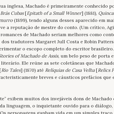
íngua inglesa, Machado é primeiramente conhecido p
Brás Cubas
[
Epitath of a Small Winner
] (1881),
Quinca
murro
(1899), tendo alguns desses aparecido em ma
ve a reputação de mestre do conto. (Um crítico, Agi
romances de Machado seriam melhores como contos
os tradutores Margaret Jull Costa e Robin Patters
rimentar o escopo completo do escritor brasileiro.
Stories of Machado de Assis
, um belo peso de porta 
literário. Ele reúne as sete coletâneas que Machad
[
Rio Tales
] (1870) até
Relíquias de Casa Velha
[
Relics 
aracteristicamente breves e cáusticos prefácios que
te” exibem muitos dos invejáveis dons de Machado 
da linguagem, o inquietante ouvido para o diálogo,
Os personagens ganham vida em um simples traço.