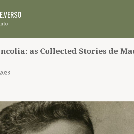
Pular para o conteúdo principal
RE.VERSO
ento
ncolia: as Collected Stories de M
 2023