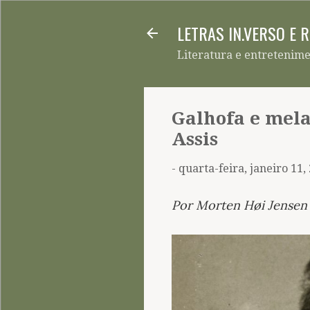
LETRAS IN.VERSO E 
Literatura e entretenim
Galhofa e mela
Assis
-
quarta-feira, janeiro 11,
Por Morten Høi Jensen