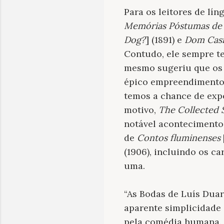
Para os leitores de l
Memórias Póstumas de 
Dog?
] (1891) e
Dom Cas
Contudo, ele sempre te
mesmo sugeriu que os 
épico empreendimento d
temos a chance de expe
motivo,
The Collected 
notável acontecimento 
de
Contos fluminenses
(1906), incluindo os c
uma.
“As Bodas de Luís Duar
aparente simplicidade 
pela comédia humana. 