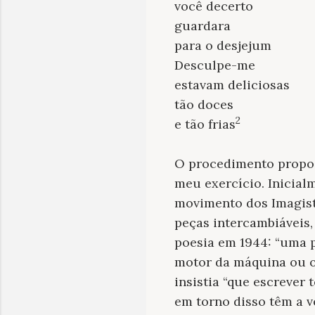
você decerto
guardara
para o desjejum
Desculpe-me
estavam deliciosas
tão doces
2
e tão frias
O procedimento propost
meu exercício. Inicial
movimento dos Imagista
peças intercambiáveis,
poesia em 1944: “uma p
motor da máquina ou o 
insistia “que escrever
em torno disso têm a v