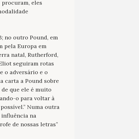
s procuram, eles
 modalidade
3; no outro Pound, em
em pela Europa em
rra natal, Rutherford,
Eliot seguiram rotas
e o adversário e o
ma carta a Pound sobre
 de que ele é muito
sando-o para voltar à
o possível.” Numa outra
 influência na
rofe de nossas letras”