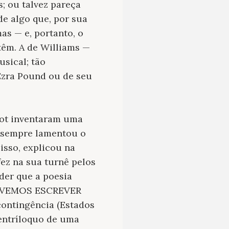
; ou talvez pareça
e algo que, por sua
as — e, portanto, o
êm. A de Williams —
sical; tão
Ezra Pound ou de seu
liot inventaram uma
, sempre lamentou o
 isso, explicou na
ez na sua turnê pelos
der que a poesia
DEVEMOS ESCREVER
contingência (Estados
 ventríloquo de uma