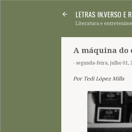
LETRAS IN.VERSO E 
Literatura e entretenim
A máquina do 
-
segunda-feira, julho 01, 
Por Tedi López Mills