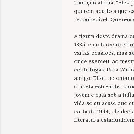
tradição alheia. “Eles
querem aquilo a que es
reconhecível. Querem o
A figura deste drama e
1885, e no terceiro Eli
varias ocasiões, mas a
onde exerceu, ao mesmo
centrífugas. Para Will
amigo; Eliot, no entan
o poeta estreante Loui
jovem e está sob a infl
vida se quisesse que eu
carta de 1944, ele decl
literatura estadunidens