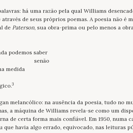
 palavras: há uma razão pela qual Williams desenca
e através de seus próprios poemas. A poesia não é m
al de
Paterson
, sua obra-prima ou pelo menos a obra
ada podemos saber
senão
ma medida
3
gico.
gan melancólico: na ausência da poesia, tudo no m
has, a máquina de Williams revela-se como um disp
orna de certa forma mais confiável. Em 1950, numa c
u que havia algo errado, equivocado, nas leituras p