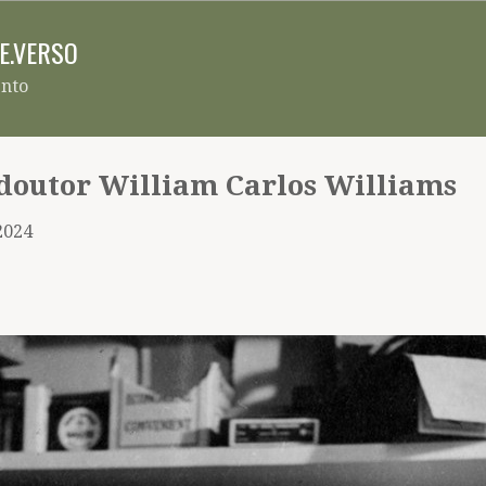
Pular para o conteúdo principal
RE.VERSO
ento
doutor William Carlos Williams
2024