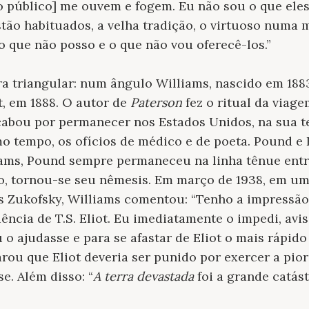
 [o público] me ouvem e fogem. Eu não sou o que ele
tão habituados, a velha tradição, o virtuoso numa
 que não posso e o que não vou oferecê-los.”
ra triangular: num ângulo Williams, nascido em 188
ot, em 1888. O autor de
Paterson
fez o ritual da viag
cabou por permanecer nos Estados Unidos, na sua te
 tempo, os ofícios de médico e de poeta. Pound e 
iams, Pound sempre permaneceu na linha tênue entr
to, tornou-se seu nêmesis. Em março de 1938, em u
s Zukofsky, Williams comentou: “Tenho a impressão
uência de T.S. Eliot. Eu imediatamente o impedi, avi
 o ajudasse e para se afastar de Eliot o mais rápid
arou que Eliot deveria ser punido por exercer a pior
e. Além disso: “
A terra devastada
foi a grande catást