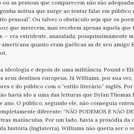
o ou as pessoas que comparecem não são adequadas
gonha mútua que surge ao tentar falar em público d
ito pessoal”. Ou talvez o obstáculo seja que os poem
oz que merecem, mas recebem apenas aquela que t
s — era estridente, anasalada, pouquissimamente mu
-americana quanto eram gaélicas as de seu amigo 
ot.
ma ideologia e depois de uma militância. Pound e E
 seus destinos europeus. Já Williams, por sua vez
es e do público com o “estilo literário” inglês. Por
ão havia ido a uma das leituras que Dylan Thomas f
 ano. O público, segundo ele, não conseguia enten
 completamente diferente: “NÃO PODEMOS E NÃO 
etras maiúsculas. Por um lado, havia a prosódia da 
 da história (Inglaterra). Williams não queria ser o