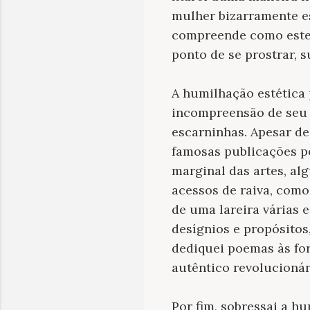
mulher bizarramente es
compreende como este 
ponto de se prostrar, s
A humilhação estética 
incompreensão de seu 
escarninhas. Apesar de
famosas publicações p
marginal das artes, al
acessos de raiva, com
de uma lareira várias 
desígnios e propósito
dediquei poemas às for
autêntico revolucionári
Por fim, sobressai a h