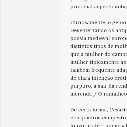
principal aspecto anta
Curiosamente, o génio 
Desenterrando os antig
poesia medieval europe
distintos tipos de mul
que a
mulher do camp
mulher tipicamente ang
também frequente adap
de clara intenção erót
púrpuro, a sair da ren
merenda / O ramalhete
De certa forma, Cesári
nos quadros campestre
louvor e até – quem sab