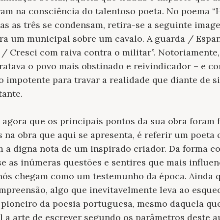
ram na consciência do talentoso poeta. No poema “
as as três se condensam, retira-se a seguinte image
Era um municipal sobre um cavalo. A guarda / Espan
 / Cresci com raiva contra o militar”. Notoriamente
ratava o povo mais obstinado e reivindicador – e co
 impotente para travar a realidade que diante de si
tante.
, agora que os principais pontos da sua obra foram 
 na obra que aqui se apresenta, é referir um poeta 
 a digna nota de um inspirado criador. Da forma c
e as inúmeras questões e sentires que mais influen
é nós chegam como um testemunho da época. Ainda q
ompreensão, algo que inevitavelmente leva ao esqu
 pioneiro da poesia portuguesa, mesmo daquela que
il a arte de escrever segundo os parâmetros deste a