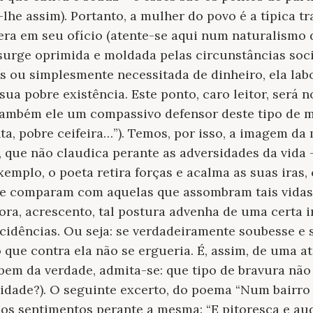
he assim). Portanto, a mulher do povo é a típica tr
era em seu ofício (atente-se aqui num naturalismo
urge oprimida e moldada pelas circunstâncias socia
s ou simplesmente necessitada de dinheiro, ela lab
sua pobre existência. Este ponto, caro leitor, será
também ele um compassivo defensor deste tipo de m
a, pobre ceifeira…”). Temos, por isso, a imagem da 
, que não claudica perante as adversidades da vida 
emplo, o poeta retira forças e acalma as suas iras,
se comparam com aquelas que assombram tais vidas 
ora, acrescento, tal postura advenha de uma certa 
ncidências. Ou seja: se verdadeiramente soubesse e 
o que contra ela não se ergueria. É, assim, de uma a
bem da verdade, admita-se: que tipo de bravura não 
idade?). O seguinte excerto, do poema “
Num bairro
e os sentimentos perante a mesma: “E pitoresca e aud