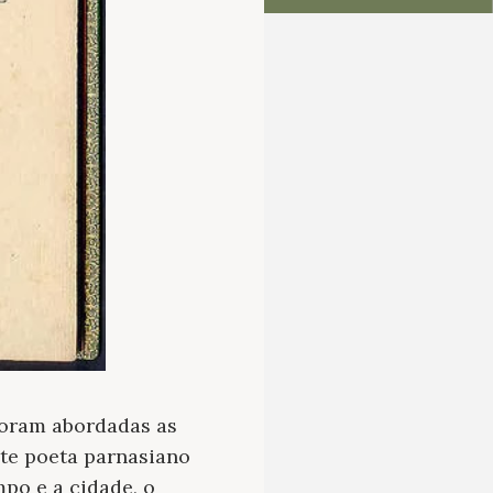
foram abordadas as
nte poeta parnasiano
mpo e a cidade, o