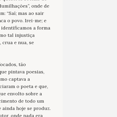
Humilhações
”, onde de
m: “Saí; mas ao sair
ca o povo. Irei-me; e
, identificamos a forma
mo tal injustiça
, crua e nua, se
focados, tão
que pintava poesias,
omo captava a
ciaram o poeta e que,
ue envolto sobre a
ecimento de todo um
 ainda hoje se produz.
utor, onde nada era