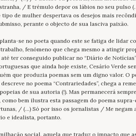
tranha, / E trémulo depor os lábios no seu pulso (…
tipo de mulher despertava os desejos mais recôndi
ubmisso, perante o objecto de sua lasciva paixão.
planta-se no poeta quando este se fatiga de lidar c
trabalho, fenómeno que chega mesmo a atingir pr
 até ter conseguido publicar no “Diário de Notícias
ortuguesas que ainda hoje existe, Cesário Verde se
guém que produzia poemas sem um digno valor. O po
o descreve no poema “
Contrariedades
”, chega a rem
epopeias de sua autoria (!). Mas permanecerá sempre
s, como bem ilustra esta passagem do poema supra-
tunas, / (…) Só por isso os jornalistas / Me negam 
o e idealista, portanto.
umilhação social, aquela que traduz o impacto que a