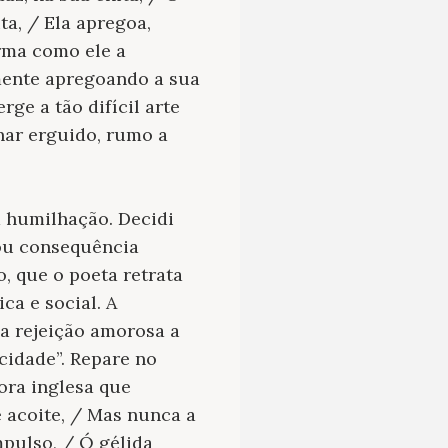
ta, / Ela apregoa,
orma como ele a
mente apregoando a sua
ge a tão difícil arte
har erguido, rumo a
a humilhação
. Decidi
 ou consequência
, que o poeta retrata
ica e social.
A
a rejeição amorosa a
cidade”. Repare no
ora inglesa que
e acoite, / Mas nunca a
mpulso, / Ó gélida