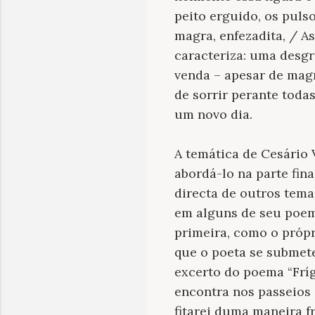
peito erguido, os puls
magra, enfezadita, / A
caracteriza: uma desg
venda – apesar de magra
de sorrir perante toda
um novo dia.
A temática de Cesário
abordá-lo na parte fin
directa de outros tema
em alguns de seu poema
primeira, como o próp
que o poeta se submete
excerto do poema “
Frí
encontra nos passeios 
fitarei duma maneira f