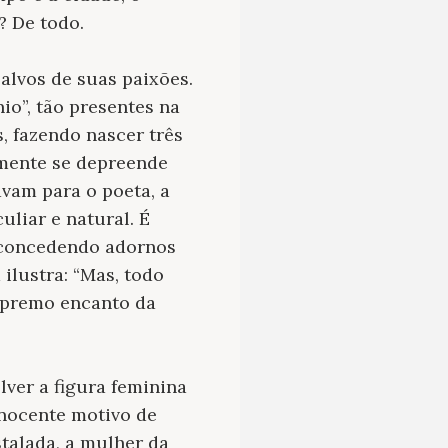
? De todo.
alvos de suas paixões.
nio
”, tão presentes na
, fazendo nascer três
ilmente se depreende
avam para o poeta, a
uliar e natural. É
, concedendo adornos
 ilustra: “Mas, todo
supremo encanto da
lver a figura feminina
nocente motivo de
stalada, a
mulher da