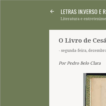
LETRAS IN.VERSO E 
Literatura e entretenim
O Livro de Cesá
-
segunda-feira, dezembro
Por Pedro Belo Clara