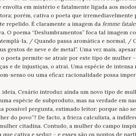
 envolta em mistério e fatalmente ligada aos modos 
tora; porém, cativa o poeta que irremediavelmente po
te repelido. É claramente a imagem da
femme fatale
va. O poema “
Deslumbramentos
” foca tal imagem c
ntemplá-la, / Quando passa aromática e normal, / 
us gestos de neve e de metal”. Uma vez mais, apesar
o poeta permite-se atrair por este tipo de mulher
ças e de injustiças, o atrai. Uma espécie de intensa
om-senso ou uma eficaz racionalidade possa imper
ideia, Cesário introduz ainda um novo tipo de mul
r uma espécie de subproduto, mas na verdade em n
ua possível pergunta, estimado leitor: porque não s
r do povo”? De facto, a frieza calculista, a indifer
mulher citadina. Contudo, a mulher do campo inspir
 que cativa e seduz – e esses são os pontos de part