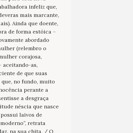
abalhadora infeliz que,
 deveras mais marcante,
is). Ainda que doente,
ora de forma estóica –
 novamente abordado
ulher (relembro o
mulher corajosa,
– aceitando-as,
 ciente de que suas
que, no fundo, muito
inocência perante a
sentisse a desgraça
titude néscia que nasce
possui laivos de
 moderno
”, retrata
az, na sua chita, / O