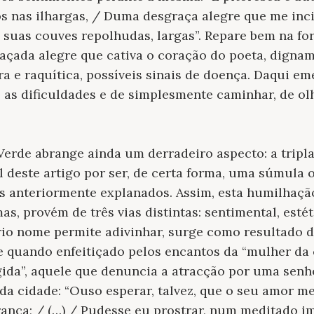
os nas ilhargas, / Duma desgraça alegre que me inci
s suas couves repolhudas, largas”. Repare bem na f
raçada alegre que cativa o coração do poeta, digna
 e raquítica, possíveis sinais de doença. Daqui emer
s as dificuldades e de simplesmente caminhar, de ol
 Verde abrange ainda um derradeiro aspecto: a
tripl
al deste artigo por ser, de certa forma, uma súmula
s anteriormente explanados. Assim, esta humilhação
s, provém de três vias distintas:
sentimental, estét
rio nome permite adivinhar, surge como resultado d
 quando enfeitiçado pelos encantos da “mulher da 
gida
”, aquele que denuncia a atracção por uma senh
da cidade: “Ouso esperar, talvez, que o seu amor m
ranca; / (…) / Pudesse eu prostrar, num meditado i