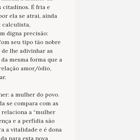
citadinos. É fria e
r ela se atrai, ainda
: calculista,
om digna precisão:
Com seu tipo tão nobre
 de lhe adivinhar as
 – da mesma forma que a
 relação amor/ódio,
ar.
her: a
mulher do povo
.
ada se compara com as
e relaciona a “mulher
ença e a perfídia são
a a vitalidade e é dona
ida para esta nova