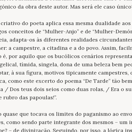
gónico da obra deste autor. Mas será ele caso único
criativo do poeta aplica essa mesma dualidade aos 
os conceitos de “
Mulher-Anjo
” e de “
Mulher-Demó
ia, adapta-os às diferentes realidades circundantes
her: a
campestre
, a
citadina
e a do
povo
. Assim, fac
o
é, por aquilo que os bucólicos cenários represent
elical, tímida, singela, dona de uma beleza bem pec
tar, à sua figura, motivos tipicamente campestres
ica, como este excerto do poema “
De Tarde
” tão bem
da / Dos teus dois seios como duas rolas, / Era o 
 rubro das papoulas!”.
o quase que tocava os limites do paganismo ao envo
s, como sendo parte integrante dos mesmos – um i
e? – de divinização. Seguindo, por isso, a lógica in