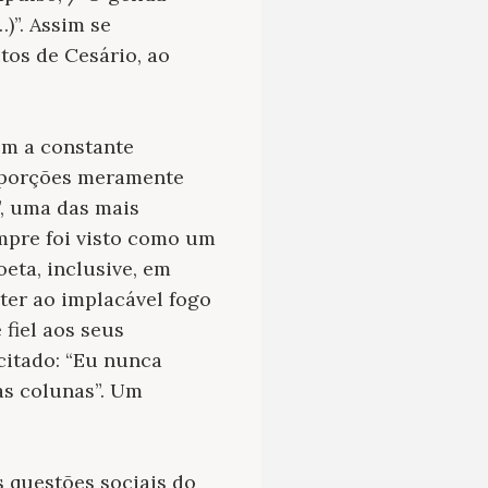
)”. Assim se
tos de Cesário, ao
om a constante
oporções meramente
”, uma das mais
mpre foi visto como um
eta, inclusive, em
eter ao implacável fogo
 fiel aos seus
citado: “Eu nunca
as colunas”. Um
s questões sociais do