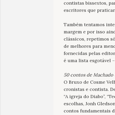
contistas bissextos, p
escritores que pratica
Também tentamos inter
margem e por isso ain
clássicos, repetimos s
de melhores para meno
fornecidas pelas edito
é uma lista esgotável 
50 contos de Machado 
O Bruxo de Cosme Velh
cronistas e contista. D
“A igreja do Diabo”, “T
escolhas, Jonh Gledson
contos fundamentais de