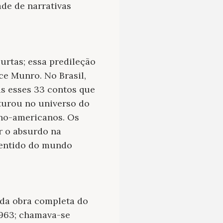
de de narrativas
urtas; essa predileção
ce Munro. No Brasil,
as esses 33 contos que
nturou no universo do
ino-americanos. Os
r o absurdo na
 sentido do mundo
 da obra completa do
1963; chamava-se