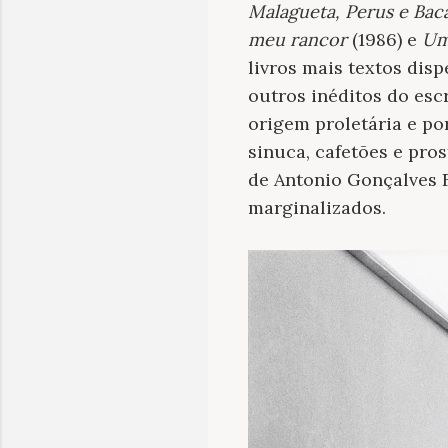
Malagueta, Perus e Bac
meu rancor
(1986) e
Um
livros mais textos dis
outros inéditos do es
origem proletária e po
sinuca, cafetões e pros
de Antonio Gonçalves 
marginalizados.