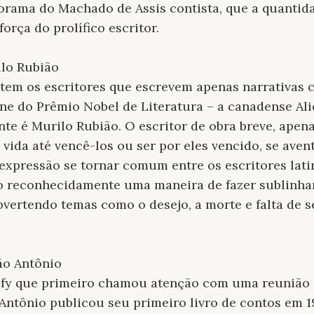
orama do Machado de Assis contista, que a quantida
orça do prolífico escritor.
ilo Rubião
stem os escritores que escrevem apenas narrativas c
ne do Prêmio Nobel de Literatura – a canadense Ali
te é Murilo Rubião. O escritor de obra breve, apen
 vida até vencê-los ou ser por eles vencido, se ave
 expressão se tornar comum entre os escritores lat
ão reconhecidamente uma maneira de fazer sublinha
bvertendo temas como o desejo, a morte e falta de
oão Antônio
aify que primeiro chamou atenção com uma reunião
o Antônio publicou seu primeiro livro de contos em 