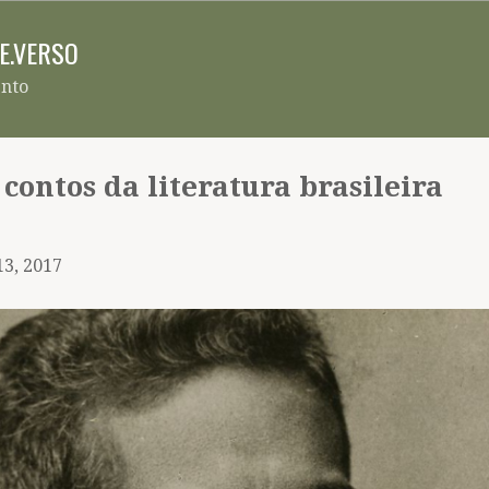
Pular para o conteúdo principal
RE.VERSO
ento
e contos da literatura brasileira
13, 2017