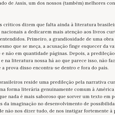
do de Assis, um dos nossos (também) melhores cont
s críticos dizem que falta ainda à literatura brasi
 nacionais a dedicarem mais atenção aos livros curt
ntendidos. Primeiro, a grandiosidade de uma obra 
mesmo que se meça, a acusação finge esquecer da v
e não em quantidade páginas. Depois, a predileção 
, e na literatura nossa há ao que parece isso, não f
 a prova disso encontra-se dentro e fora do país.
brasileiros reside uma predileção pela narrativa cur
uma forma literária genuinamente comum à América
rque nada é mais saboroso que sorver um texto em 
os da imaginação no desenvolvimento de possibilidad
e não nos dizer tudo, de nos instigar fortemente à