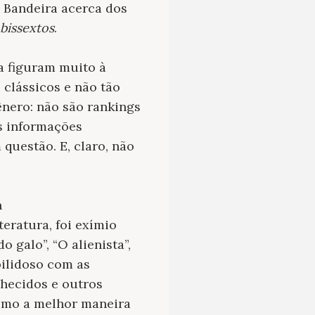
l Bandeira acerca dos
bissextos
.
a figuram muito à
clássicos e não tão
ênero: não são rankings
s informações
questão. E, claro, não
n
eratura, foi exímio
 galo”, “O alienista”,
bilidoso com as
nhecidos e outros
como a melhor maneira