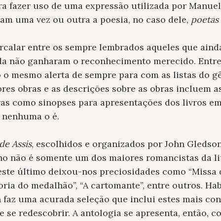
ara fazer uso de uma expressão utilizada por Manue
ram uma vez ou outra a poesia, no caso dele,
poetas 
calar entre os sempre lembrados aqueles que aind
da não ganharam o reconhecimento merecido. Entre 
ó o mesmo alerta de sempre para com as listas do g
res obras e as descrições sobre as obras incluem a
ras como sinopses para apresentações dos livros em 
– nenhuma o é.
de Assis
, escolhidos e organizados por John Gledso
o não é somente um dos maiores romancistas da lit
este último deixou-nos preciosidades como “Missa do
eoria do medalhão”, “A cartomante”, entre outros. Ha
 faz uma acurada seleção que inclui estes mais co
 se redescobrir. A antologia se apresenta, então, 