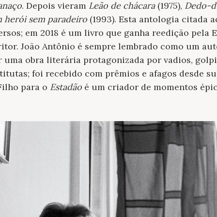
anaço
. Depois vieram
Leão de chácara
(1975),
Dedo-d
 herói sem paradeiro
(1993). Esta antologia citada 
persos; em 2018 é um livro que ganha reedição pela 
critor. João Antônio é sempre lembrado como um au
r uma obra literária protagonizada por vadios, golpi
titutas; foi recebido com prêmios e afagos desde su
Filho para o
Estadão
é um criador de momentos épico