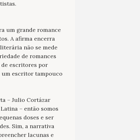
istas.
leira um grande romance
os. A afirma encerra
literária não se mede
ariedade de romances
de escritores por
az um escritor tampouco
ta – Julio Cortázar
 Latina – então somos
pequenas doses e ser
es. Sim, a narrativa
 preencher lacunas e