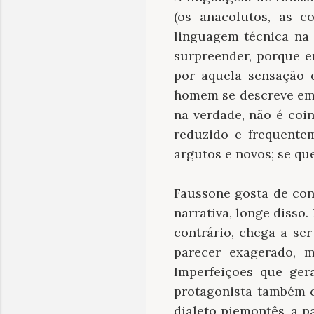
(os anacolutos, as c
linguagem técnica na
surpreender, porque
por aquela sensação 
homem se descreve em 
na verdade, não é coin
reduzido e frequente
argutos e novos; se qu
Faussone gosta de con
narrativa, longe disso
contrário, chega a se
parecer exagerado, m
Imperfeições que ger
protagonista também 
dialeto piemontês, a p