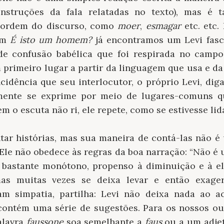
onstruções da fala relatadas no texto), mas é
 ordem do discurso, como
moer
,
esmagar
etc. etc.
 em
É isto um homem?
já encontramos um Levi fasc
de confusão babélica que foi respirada no camp
primeiro lugar a partir da linguagem que usa e da
cidência que seu interlocutor, o próprio Levi, di
mente se exprime por meio de lugares-comuns q
em o escuta não ri, ele repete, como se estivesse li
tar histórias, mas sua maneira de contá-las não é 
. Ele não obedece às regras da boa narração: “Não é
r bastante monótono, propenso à diminuição e à e
as muitas vezes se deixa levar e então exage
am simpatia, partilha: Levi não deixa nada ao 
contém uma série de sugestões. Para os nossos ou
alavra
faussone
soa semelhante a
faus
ou a um adje