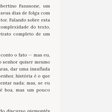
ibertino Faussone, um
 seus dias de folga com
tor. Falando sobre esta
complexidade do texto,
retrato completo de um
 conto o fato — mas eu,
e o senhor quiser mesmo
paras, dar uma insuflada
senhor, história é o que
centar nada; mas, se eu
e é boa, mas um pouco
do discurso piemontês