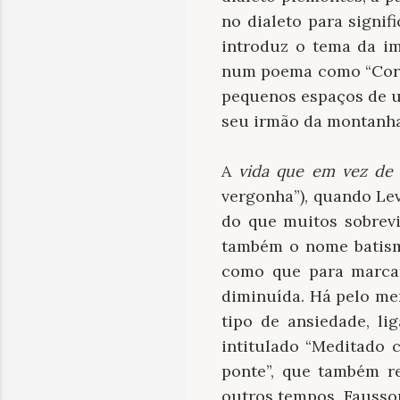
no dialeto para signif
introduz o tema da i
num poema como “Cora
pequenos espaços de u
seu irmão da montanha
A
vida que em vez de
vergonha”), quando Le
do que muitos sobrevi
também o nome batisma
como que para marcar
diminuída. Há pelo me
tipo de ansiedade, li
intitulado “Meditado c
ponte”, que também r
outros tempos, Fausson