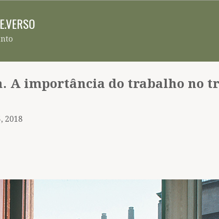
Pular para o conteúdo principal
RE.VERSO
ento
a. A importância do trabalho no t
5, 2018