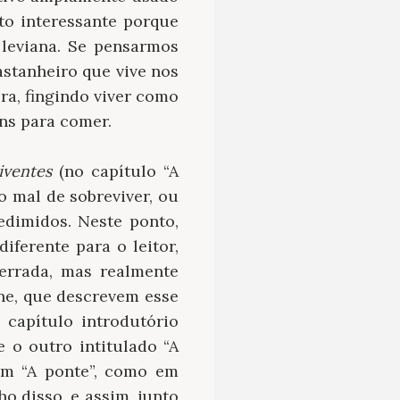
ito interessante porque
leviana. Se pensarmos
tanheiro que vive nos
a, fingindo viver como
ns para comer.
iventes
(no capítulo “A
 mal de sobreviver, ou
edimidos. Neste ponto,
ferente para o leitor,
errada, mas realmente
ne, que descrevem esse
 capítulo introdutório
e o outro intitulado “A
Em “A ponte”, como em
o disso, e assim, junto