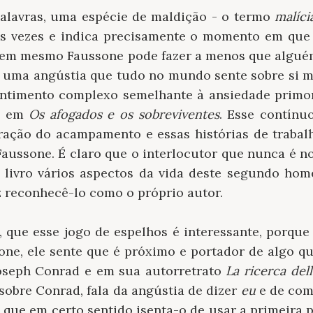
alavras, uma espécie de maldição - o termo
malíci
tas vezes e indica precisamente o momento em que 
 nem mesmo Faussone pode fazer a menos que alguém 
uma angústia que tudo no mundo sente sobre si m
ntimento complexo semelhante à ansiedade primor
o em
Os afogados e os sobreviventes
. Esse contínu
ração do acampamento e essas histórias de trabal
Faussone. É claro que o interlocutor que nunca é 
o livro vários aspectos da vida deste segundo hom
z reconhecê-lo como o próprio autor.
 que esse jogo de espelhos é interessante, porque
ne, ele sente que é próximo e portador de algo que
seph Conrad e em sua autorretrato
La ricerca dell
, sobre Conrad, fala da angústia de dizer
eu
e de com
, que em certo sentido isenta-o de usar a primeira p