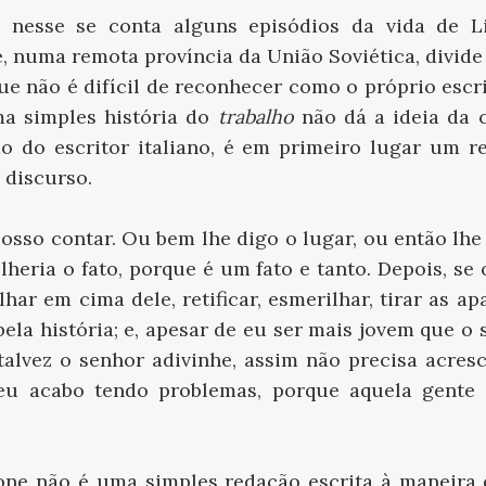
 nesse se conta alguns episódios da vida de L
 numa remota província da União Soviética, divide
ue não é difícil de reconhecer como o próprio escri
a simples história do
trabalho
não dá a ideia da 
o do escritor italiano, é em primeiro lugar um 
 discurso.
posso contar. Ou bem lhe digo o lugar, ou então lhe
olheria o fato, porque é um fato e tanto. Depois, s
lhar em cima dele, retificar, esmerilhar, tirar as a
bela história; e, apesar de eu ser mais jovem que o 
talvez o senhor adivinhe, assim não precisa acres
, eu acabo tendo problemas, porque aquela gent
one não é uma simples redação escrita à maneira 