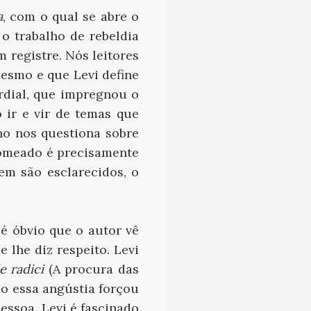
a
, com o qual se abre o
o trabalho de rebeldia
registre. Nós leitores
esmo e que Levi define
dial, que impregnou o
o ir e vir de temas que
ho nos questiona sobre
nomeado é precisamente
em são esclarecidos, o
 é óbvio que o autor vê
 lhe diz respeito. Levi
e radici
(A procura das
o essa angústia forçou
essoa. Levi é fascinado