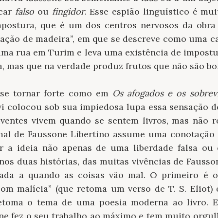
icar
falso
ou
fingidor
. Esse espião linguístico é mu
mpostura, que é um dos centros nervosos da obra 
ção de madeira”, em que se descreve como uma cas
ma rua em Turim e leva uma existência de impostur
, mas que na verdade produz frutos que não são bo
se tornar forte como em
Os afogados e os sobrev
vi colocou sob sua impiedosa lupa essa sensação do
ventes vivem quando se sentem livros, mas não r
l de Faussone Libertino assume uma conotação di
 a ideia não apenas de uma liberdade falsa ou 
nos duas histórias, das muitas vivências de Fausso
gada a quando as coisas vão mal. O primeiro é o
om malícia” (que retoma um verso de T. S. Eliot) 
etoma o tema de uma poesia moderna ao livro. 
e fez o seu trabalho ao máximo e tem muito orgulh