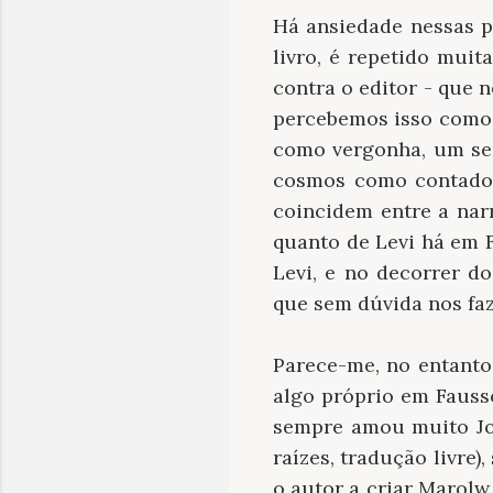
Há ansiedade nessas p
livro, é repetido mui
contra o editor - que
percebemos isso como 
como vergonha, um se
cosmos como contad
coincidem entre a nar
quanto de Levi há em 
Levi, e no decorrer d
que sem dúvida nos fa
Parece-me, no entanto,
algo próprio em Fausso
sempre amou muito Jo
raízes, tradução livre)
o autor a criar Marolw