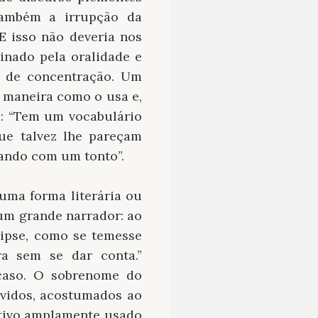
 também a irrupção da
 E isso não deveria nos
inado pela oralidade e
o de concentração. Um
 maneira como o usa e,
ga: “Tem um vocabulário
ue talvez lhe pareçam
dando com um tonto”.
uma forma literária ou
 um grande narrador: ao
lipse, como se temesse
ra sem se dar conta.”
acaso. O sobrenome do
vidos, acostumados ao
tivo amplamente usado