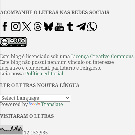
.
(Origen/OMGSA, México, 1983). 1
Pertence a uma coleção de livros
ACOMPANHE O LETRAS NAS REDES SOCIAIS
de bolso, História Universal da
Literatura, que não tem uma
apresentação muito boa (capa
dura cor de vinho com letras
douradas na lombada e na capa),
grandes tiragens (17.000
Este blog é licenciado sob uma
Licença Creative Commons
.
Este blog não possui nenhum vínculo ou interesse
exemplares) e, até pouco tempo
lucrativo e comercial, partidário e religioso.
atrás, ainda lotava liquidações e
Leia nossa
Política editorial
sebos. Mas foi nesta coleção que
li pela primeira vez, além de
LER O LETRAS NOUTRA LÍNGUA
Thomas Mann, James Joyce (
Retrato do artista quando jovem...
Powered by
Translate
VISITARAM O LETRAS
12,153,935