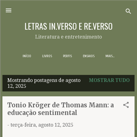
Pular para o conteúdo principal
LETRAS IN.VERSO E RE.VERSO
Literatura e entretenimento
INÍCIO
LIVROS
PERFIS
ENSAIOS
MAIS…
Mostrando postagens de agosto
MOSTRAR TUDO
P
12, 2025
o
s
Tonio Kröger de Thomas Mann: a
t
educação sentimental
a
-
terça-feira, agosto 12, 2025
g
e