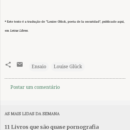
* Este texto é a tradução de “Louise Glück, poeta de la oscuridad”, publicado aqui,
em
Letras Libres
.
Ensaio
Louise Glück
Postar um comentário
C
o
m
AS MAIS LIDAS DA SEMANA
e
n
11 Livros que são quase pornografia