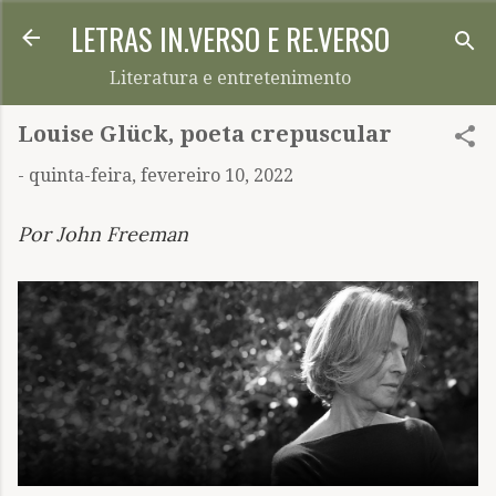
LETRAS IN.VERSO E RE.VERSO
Pular para o conteúdo principal
Literatura e entretenimento
Louise Glück, poeta crepuscular
-
quinta-feira, fevereiro 10, 2022
Por John Freeman