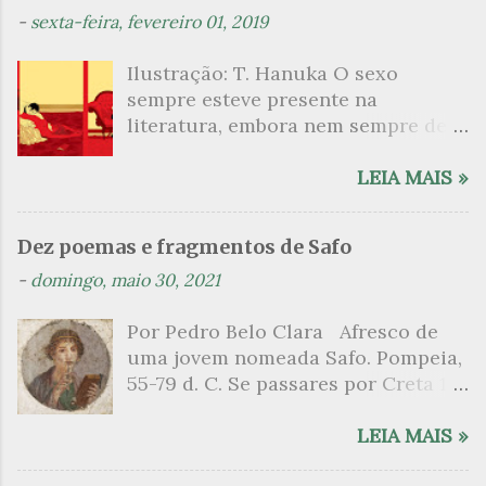
t
-
sexta-feira, fevereiro 01, 2019
á
Ilustração: T. Hanuka O sexo
r
sempre esteve presente na
i
literatura, embora nem sempre de
o
maneira explícita. Há escritores
s
que mergulharam em sua própria
LEIA MAIS »
sexualidade como se a arte pudesse
ser campo para um exercício
Dez poemas e fragmentos de Safo
psicanalítico e findaram por revelar
-
domingo, maio 30, 2021
a partir dessa intimidade o lado
mais escuro sobre. Esta lista
Por Pedro Belo Clara Afresco de
apresenta um conjunto de livros
uma jovem nomeada Safo. Pompeia,
nos quais os escritores se
55-79 d. C. Se passares por Creta 1
desnudam, livros que dispensam o
vem ao templo sagrado, onde mais
pudor para narrar cenas de elevado
grato é o pomar de macieiras e do
LEIA MAIS »
tom. Christine Angot, até o presente
altar sobe um perfume de incenso.
uma romancista francesa quase