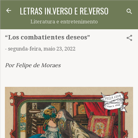
LETRAS IN.VERSO E RE.VERSO
Pular para o conteúdo principal
Literatura e entretenimento
“Los combatientes deseos”
-
segunda-feira, maio 23, 2022
Por Felipe de Moraes