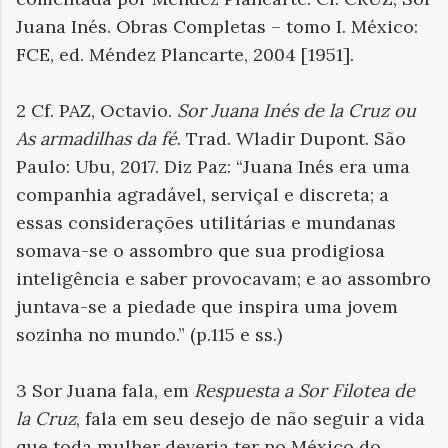
Juana Inés. Obras Completas – tomo I. México:
FCE, ed. Méndez Plancarte, 2004 [1951].
2 Cf. PAZ, Octavio.
Sor Juana Inés de la Cruz ou
As armadilhas da fé
. Trad. Wladir Dupont. São
Paulo: Ubu, 2017. Diz Paz: “Juana Inés era uma
companhia agradável, serviçal e discreta; a
essas considerações utilitárias e mundanas
somava-se o assombro que sua prodigiosa
inteligência e saber provocavam; e ao assombro
juntava-se a piedade que inspira uma jovem
sozinha no mundo.” (p.115 e ss.)
3 Sor Juana fala, em
Respuesta a Sor Filotea de
la Cruz
, fala em seu desejo de não seguir a vida
que toda mulher deveria ter no México do