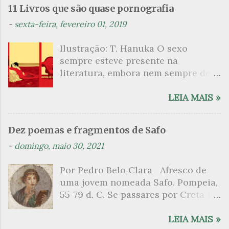
n
11 Livros que são quase pornografia
t
-
sexta-feira, fevereiro 01, 2019
á
Ilustração: T. Hanuka O sexo
r
sempre esteve presente na
i
literatura, embora nem sempre de
o
maneira explícita. Há escritores
s
que mergulharam em sua própria
LEIA MAIS »
sexualidade como se a arte pudesse
ser campo para um exercício
Dez poemas e fragmentos de Safo
psicanalítico e findaram por revelar
-
domingo, maio 30, 2021
a partir dessa intimidade o lado
mais escuro sobre. Esta lista
Por Pedro Belo Clara Afresco de
apresenta um conjunto de livros
uma jovem nomeada Safo. Pompeia,
nos quais os escritores se
55-79 d. C. Se passares por Creta 1
desnudam, livros que dispensam o
vem ao templo sagrado, onde mais
pudor para narrar cenas de elevado
grato é o pomar de macieiras e do
LEIA MAIS »
tom. Christine Angot, até o presente