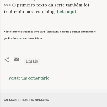
>>> O primeiro texto da série também foi
traduzido para este blog.
Leia aqui
.
* Este texto é a tradução livre para “Literatura: censura y buenas intenciones”,
publicado
aqui
, em
Letras Libres
.
Ensaio
Postar um comentário
C
o
m
AS MAIS LIDAS DA SEMANA
e