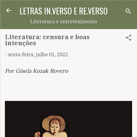
LETRAS IN.VERSO E RE.VERSO
Pular para o conteúdo principal
Literatura e entretenimento
Literatura: censura e boas
intenções
-
sexta-feira, julho 01, 2022
Por Gisela Kozak Rovero