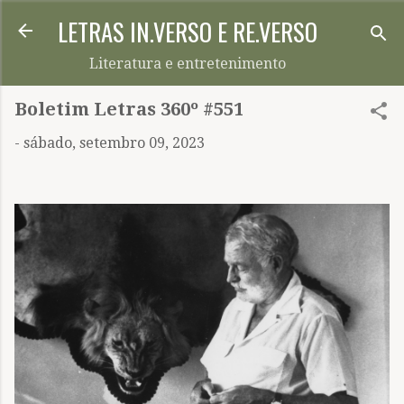
LETRAS IN.VERSO E RE.VERSO
Pular para o conteúdo principal
Literatura e entretenimento
Boletim Letras 360º #551
-
sábado, setembro 09, 2023