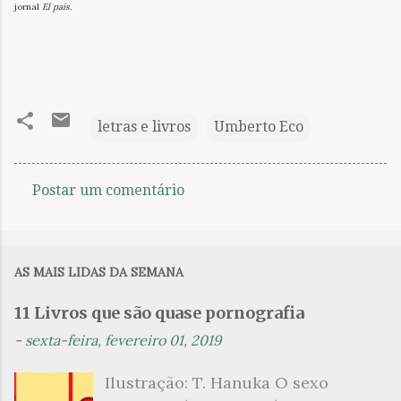
jornal
El país.
letras e livros
Umberto Eco
Postar um comentário
C
o
m
AS MAIS LIDAS DA SEMANA
e
n
11 Livros que são quase pornografia
t
-
sexta-feira, fevereiro 01, 2019
á
Ilustração: T. Hanuka O sexo
r