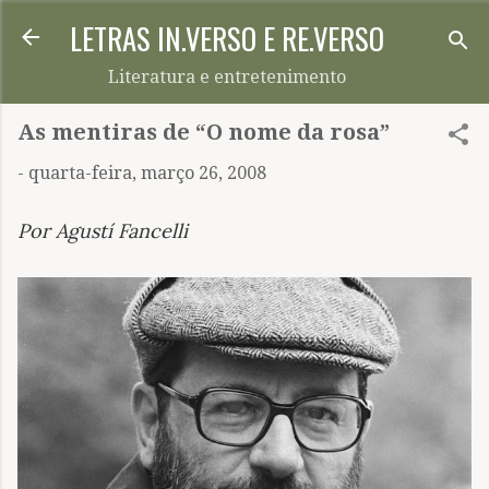
LETRAS IN.VERSO E RE.VERSO
Pular para o conteúdo principal
Literatura e entretenimento
As mentiras de “O nome da rosa”
-
quarta-feira, março 26, 2008
Por Agustí Fancelli