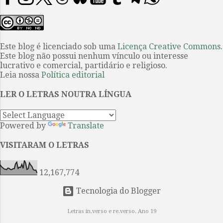
beleza. Em arte, quando eu falo
publicado originalmente em 1937,
beleza, eu estou falando não de
Ratos e homens é um dos mais
boniteza, mas de forma. Arte é
belos e aclamados textos do
forma; não é do bonito que nós
vencedor do Nobel de Literatura
Este blog é licenciado sob uma
Licença Creative Commons
.
estamos falando. A forma, a beleza,
Este blog não possui nenhum vínculo ou interesse
John Steinbeck . Eles são uma dupla
...
lucrativo e comercial, partidário e religioso.
improvável: George é “pequeno e
Leia nossa
Política editorial
rápido, de cara fechada, com olhos
inquietos e traços marcados,
LER O LETRAS NOUTRA LÍNGUA
fortes”; e Lennie é seu oposto, um
sujeito enorme com a mente de
Powered by
Translate
uma criança. Entretanto, de certa
maneira, eles construíram uma
VISITARAM O LETRAS
família, juntos, apesar da solidão e
da alienação. Trabalhadores braçais
12,167,774
dos camp...
Tecnologia do Blogger
Letras in.verso e re.verso. Ano 19