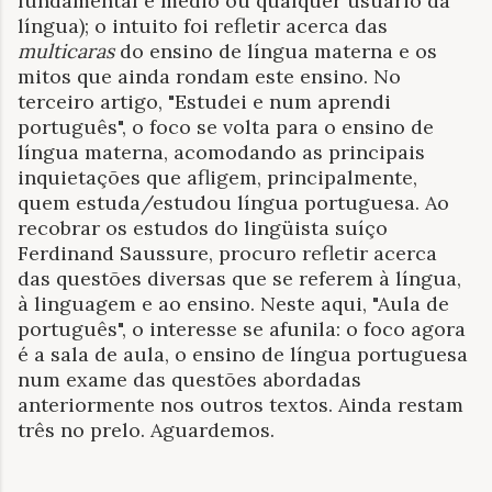
fundamental e médio ou qualquer usuário da
língua); o intuito foi refletir acerca das
multicaras
do ensino de língua materna e os
mitos que ainda rondam este ensino.
No
terceiro artigo,
"
Estudei e num aprendi
português",
o foco se volta para o ensino de
língua materna, acomodando as principais
inquietações que afligem, principalmente,
quem estuda/estudou língua portuguesa. Ao
recobrar os estudos do lingüista suíço
Ferdinand Saussure, procuro refletir acerca
das questões diversas que se referem à língua,
à linguagem e ao ensino. Ne
ste aqui,
"
Aula de
português",
o interesse se afunila: o foco agora
é a sala de aula, o ensino de língua portuguesa
num exame das questões abordadas
anteriormente nos outros textos.
Ainda restam
três no prelo. Aguardemos.