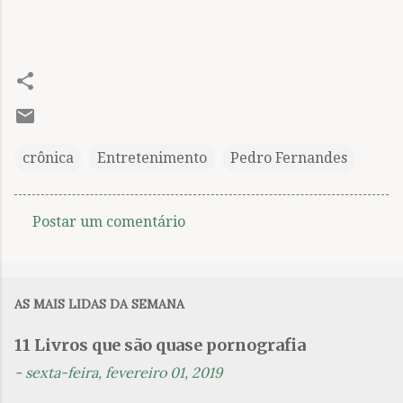
crônica
Entretenimento
Pedro Fernandes
Postar um comentário
C
o
m
AS MAIS LIDAS DA SEMANA
e
n
11 Livros que são quase pornografia
t
-
sexta-feira, fevereiro 01, 2019
á