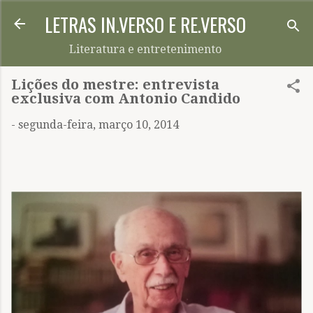
LETRAS IN.VERSO E RE.VERSO
Pular para o conteúdo principal
Literatura e entretenimento
Lições do mestre: entrevista
exclusiva com Antonio Candido
-
segunda-feira, março 10, 2014