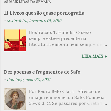
AS MAIS LIDAS DA SEMANA
e
n
11 Livros que são quase pornografia
t
-
sexta-feira, fevereiro 01, 2019
á
Ilustração: T. Hanuka O sexo
r
sempre esteve presente na
i
literatura, embora nem sempre de
o
maneira explícita. Há escritores
s
que mergulharam em sua própria
LEIA MAIS »
sexualidade como se a arte pudesse
ser campo para um exercício
Dez poemas e fragmentos de Safo
psicanalítico e findaram por revelar
-
domingo, maio 30, 2021
a partir dessa intimidade o lado
mais escuro sobre. Esta lista
Por Pedro Belo Clara Afresco de
apresenta um conjunto de livros
uma jovem nomeada Safo. Pompeia,
nos quais os escritores se
55-79 d. C. Se passares por Creta 1
desnudam, livros que dispensam o
vem ao templo sagrado, onde mais
pudor para narrar cenas de elevado