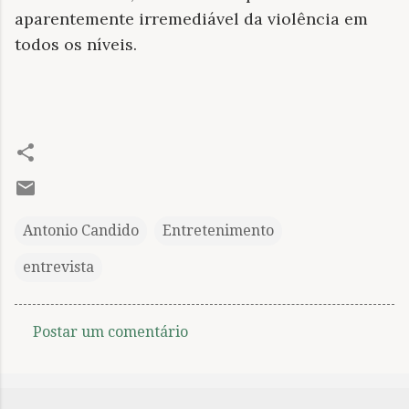
aparentemente irremediável da violência em
todos os níveis.
Antonio Candido
Entretenimento
entrevista
Postar um comentário
C
o
m