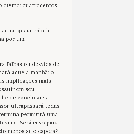
o divino: quatrocentos
nos uma quase rábula
ma por um
a falhas ou desvios de
rcará aquela manhã: o
as implicações mais
ossuir em seu
al e de conclusões
ensor ultrapassará todas
e termina permitirá uma
duzem”. Será caso para
ndo menos se o espera?