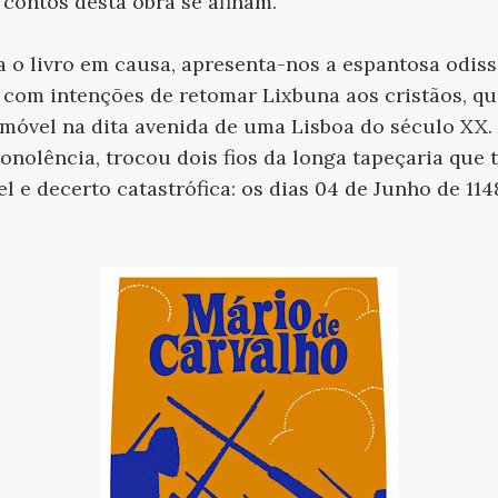
 contos desta obra se afinam.
 o livro em causa, apresenta-nos a espantosa odiss
 com intenções de retomar Lixbuna aos cristãos, q
omóvel na dita avenida de uma Lisboa do século XX.
sonolência, trocou dois fios da longa tapeçaria que
el e decerto catastrófica: os dias 04 de Junho de 11