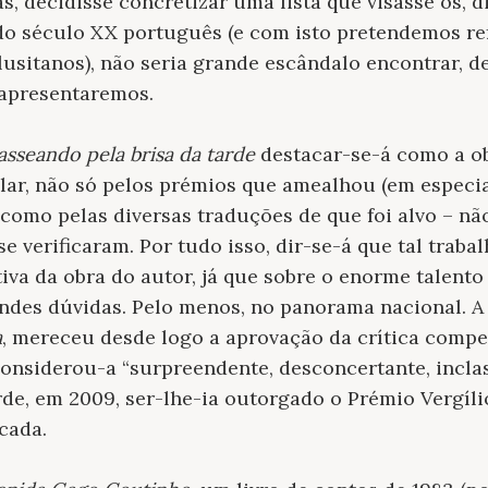
, decidisse concretizar uma lista que visasse os, 
do século XX português (e com isto pretendemos ref
lusitanos), não seria grande escândalo encontrar, de
 apresentaremos.
sseando pela brisa da tarde
destacar-se-á como a ob
lar, não só pelos prémios que amealhou (em especia
 como pelas diversas traduções de que foi alvo – não
se verificaram. Por tudo isso, dir-se-á que tal traba
tiva da obra do autor, já que sobre o enorme talent
des dúvidas. Pelo menos, no panorama nacional. A o
a
, mereceu desde logo a aprovação da crítica compe
onsiderou-a “surpreendente, desconcertante, inclas
rde, em 2009, ser-lhe-ia outorgado o Prémio Vergíli
cada.