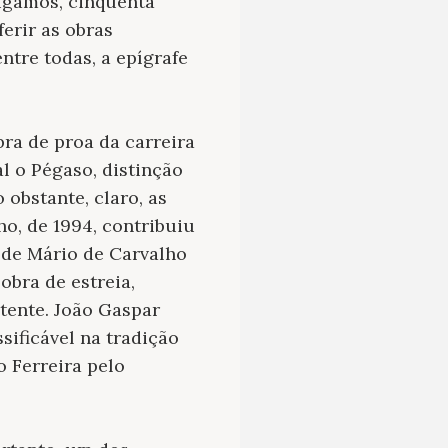
digamos, cinquenta
erir as obras
ntre todas, a epígrafe
ra de proa da carreira
l o Pégaso, distinção
 obstante, claro, as
lho, de 1994, contribuiu
o de Mário de Carvalho
bra de estreia,
tente. João Gaspar
sificável na tradição
o Ferreira pelo