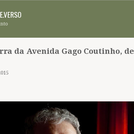
Pular para o conteúdo principal
RE.VERSO
ento
rra da Avenida Gago Coutinho, de
2015