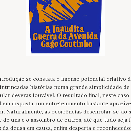
ntrodução se constata o imenso potencial criativo d
ntrincadas histórias numa grande simplicidade de 
lar deveras louvável. O resultado final, neste cas
e bem disposta, um entretenimento bastante aprazív
r. Naturalmente, as ocorrências desenrolar-se-ão 
e de uns e o assombro de outros, até que tudo seja 
s da deusa em causa, enfim desperta e reconhecedor