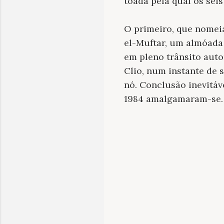
toada pela qual os seis
O primeiro, que nomeia
el-Muftar, um almóada
em pleno trânsito aut
Clio, num instante de 
nó. Conclusão inevitáv
1984 amalgamaram-se.