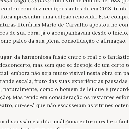
venida Gago Coutinho
, um livro de contos de 1983 (p
, contou com dez reedições antes de em 2013, trinta
ditora apresentar uma edição renovada. E, se comp
nturas literárias Mário de Carvalho apostou no con
ticos de sua obra, já o acompanhavam desde o início,
como palco da sua plena consolidação e afirmação.
ugar, da harmoniosa fusão entre o real e o fantástic
desconcerto, mas sem que se despoje de um certo t
ial, embora não seja muito visível nesta obra em pa
rande escala, fruto das suas experiências passadas
e, naturalmente, como o homem de lei que é (recor
ação). Mas tendo em consideração os restantes esfor
atro, dir-se-á que não escasseiam as vitrines osten
m discussão e à dita amálgama entre o real e o fantá