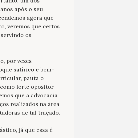
ortanto, um dos
 anos após o seu
reendemos agora que
to, veremos que certos
 servindo os
o, por vezes
oque satírico e bem-
rticular, pauta o
 como forte opositor
demos que a advocacia
ços realizados na área
tadoras de tal traçado.
stico, já que essa é