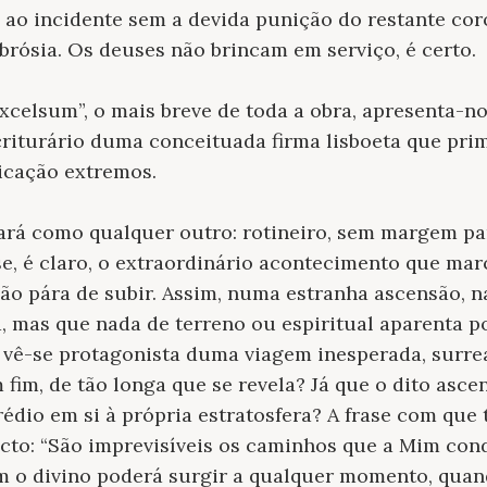
ao incidente sem a devida punição do restante cor
rósia. Os deuses não brincam em serviço, é certo.
excelsum”, o mais breve de toda a obra, apresenta-
criturário duma conceituada firma lisboeta que pri
icação extremos.
ará como qualquer outro: rotineiro, sem margem par
se, é claro, o extraordinário acontecimento que ma
ão pára de subir. Assim, numa estranha ascensão, n
, mas que nada de terreno ou espiritual aparenta p
 vê-se protagonista duma viagem inesperada, surre
 fim, de tão longa que se revela? Já que o dito asc
prédio em si à própria estratosfera? A frase com qu
cto: “São imprevisíveis os caminhos que a Mim con
om o divino poderá surgir a qualquer momento, qua