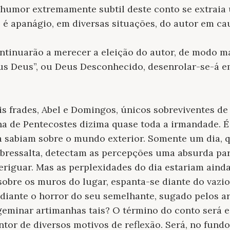
humor extremamente subtil deste conto se extraia 
é apanágio, em diversas situações, do autor em ca
ntinuarão a merecer a eleição do autor, de modo m
us Deus”, ou Deus Desconhecido, desenrolar-se-á e
dois frades, Abel e Domingos, únicos sobreviventes 
a de Pentecostes dizima quase toda a irmandade. É 
da sabiam sobre o mundo exterior. Somente um dia,
sobressalta, detectam as percepções uma absurda p
eriguar. Mas as perplexidades do dia estariam ainda 
bre os muros do lugar, espanta-se diante do vazio
ediante o horror do seu semelhante, sugado pelos a
eminar artimanhas tais? O término do conto será e
ntor de diversos motivos de reflexão. Será, no fundo