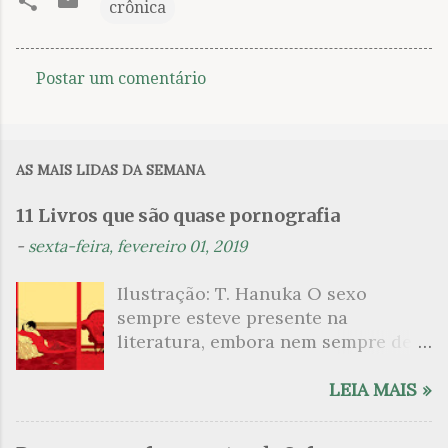
crônica
Postar um comentário
C
o
m
AS MAIS LIDAS DA SEMANA
e
n
11 Livros que são quase pornografia
t
-
sexta-feira, fevereiro 01, 2019
á
Ilustração: T. Hanuka O sexo
r
sempre esteve presente na
i
literatura, embora nem sempre de
o
maneira explícita. Há escritores
s
que mergulharam em sua própria
LEIA MAIS »
sexualidade como se a arte pudesse
ser campo para um exercício