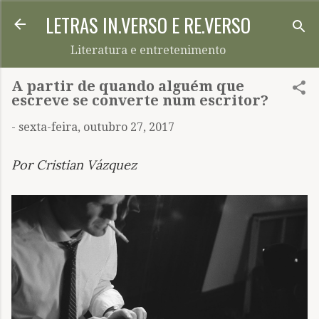
LETRAS IN.VERSO E RE.VERSO
Pular para o conteúdo principal
Literatura e entretenimento
A partir de quando alguém que
escreve se converte num escritor?
-
sexta-feira, outubro 27, 2017
Por Cristian Vázquez