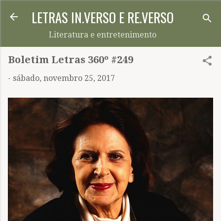
LETRAS IN.VERSO E RE.VERSO
Pular para o conteúdo principal
Literatura e entretenimento
Boletim Letras 360º #249
-
sábado, novembro 25, 2017