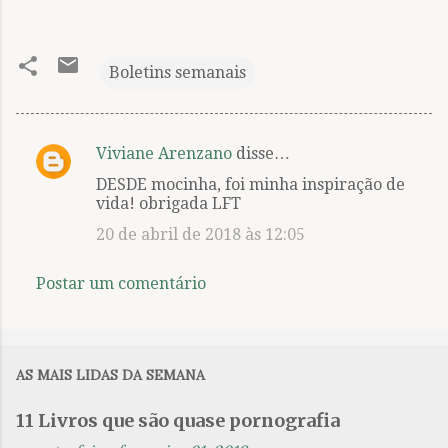
Boletins semanais
Viviane Arenzano
disse…
C
DESDE mocinha, foi minha inspiração de
o
vida! obrigada LFT
m
20 de abril de 2018 às 12:05
e
n
Postar um comentário
t
á
r
AS MAIS LIDAS DA SEMANA
i
o
11 Livros que são quase pornografia
s