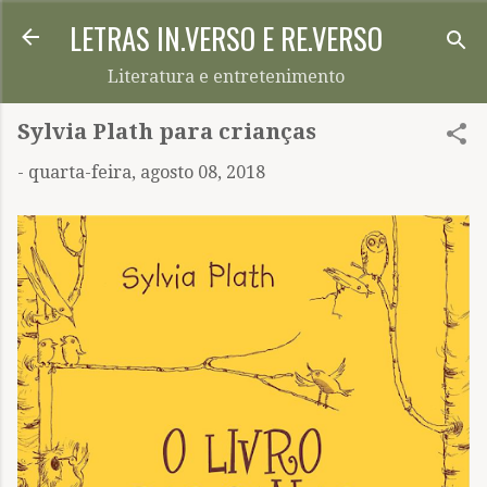
LETRAS IN.VERSO E RE.VERSO
Pular para o conteúdo principal
Literatura e entretenimento
Sylvia Plath para crianças
-
quarta-feira, agosto 08, 2018