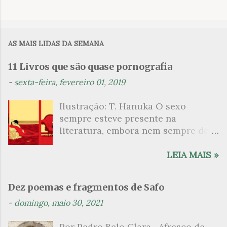
C
o
m
AS MAIS LIDAS DA SEMANA
e
n
11 Livros que são quase pornografia
t
-
sexta-feira, fevereiro 01, 2019
á
Ilustração: T. Hanuka O sexo
r
sempre esteve presente na
i
literatura, embora nem sempre de
o
maneira explícita. Há escritores
s
que mergulharam em sua própria
LEIA MAIS »
sexualidade como se a arte pudesse
ser campo para um exercício
Dez poemas e fragmentos de Safo
psicanalítico e findaram por revelar
-
domingo, maio 30, 2021
a partir dessa intimidade o lado
mais escuro sobre. Esta lista
Por Pedro Belo Clara Afresco de