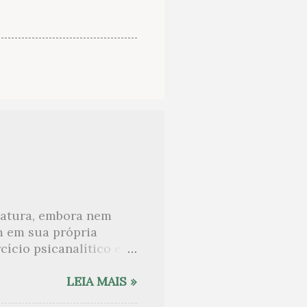
eratura, embora nem
m em sua própria
ício psicanalítico e
curo sobre. Esta lista
desnudam, livros que
LEIA MAIS »
ne Angot, até o