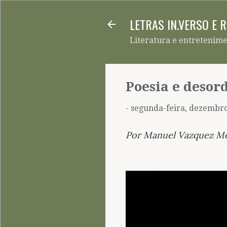
LETRAS IN.VERSO E 
Literatura e entretenim
Poesia e deso
-
segunda-feira, dezembro
Por Manuel Vazquez M