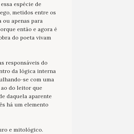
 essa espécie de
rego, metidos entre os
sa ou apenas para
porque então e agora é
 obra do poeta vivam
as responsáveis do
tro da lógica interna
gulhando-se com uma
 ao do leitor que
ade daquela aparente
lês há um elemento
ro e mitológico.