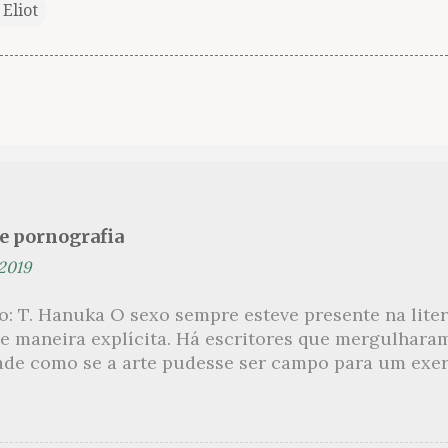
. Eliot
se pornografia
 2019
ão: T. Hanuka O sexo sempre esteve presente na lit
e maneira explícita. Há escritores que mergulhara
ade como se a arte pudesse ser campo para um exerc
por revelar a partir dessa intimidade o lado mais es
 um conjunto de livros nos quais os escritores se 
m o pudor para narrar cenas de elevado tom. Christi