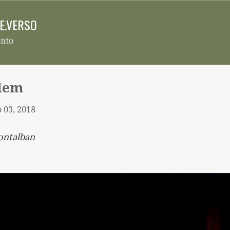
Pular para o conteúdo principal
RE.VERSO
ento
rdem
 03, 2018
ontalban