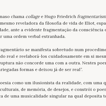
Dámaso chama
collage
e Hugo Friedrich
fragmentaris
i mesmo reveladora da filosofia de vida de Eliot, esp
de, ante a evidente fragmentação da consciência e
ar uma ordem verbal estranhada.
 fragmentário se manifesta sobretudo num procedim
do real e reelaborá-los cuidadosamente em si me
 ruptura não concorde uma com a outra. Nestes poe
riegadas formas e deixou já de ser real”.
oesia como um ilusionista da realidade, com uma q
 culturais, de memória, de desejos, e constrói o p
ca de uma musicalidade singular na qual deposita t