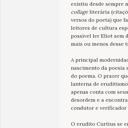
existiu desde sempre 
collage
literária (cita
versos do poeta) que f
leitores de cultura es
possível ler Eliot sem 
mais ou menos desse t
A principal modernidad
nascimento da poesia m
do poema. O prazer q
lanterna de eruditism
apenas conta com seus 
desordem e a encontra
condutor e verificador
O erudito Curtius se e