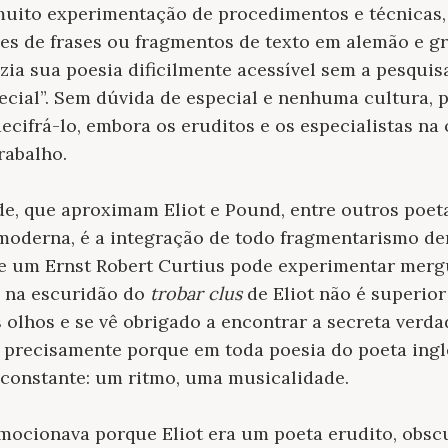
muito experimentação de procedimentos e técnicas,
ções de frases ou fragmentos de texto em alemão e g
azia sua poesia dificilmente acessível sem a pesqui
pecial”. Sem dúvida de especial e nenhuma cultura, 
decifrá-lo, embora os eruditos e os especialistas na
rabalho.
e, que aproximam Eliot e Pound, entre outros poet
oderna, é a integração de todo fragmentarismo den
ue um Ernst Robert Curtius pode experimentar mer
o na escuridão do
trobar clus
de Eliot não é superior
olhos e se vê obrigado a encontrar a secreta verd
 precisamente porque em toda poesia do poeta ing
 constante: um ritmo, uma musicalidade.
mocionava porque Eliot era um poeta erudito, obscu