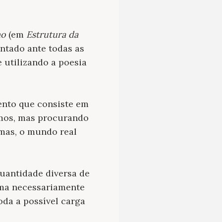
mo
(em
Estrutura da
antado ante todas as
 utilizando a poesia
ento que consiste em
smos, mas procurando
mas, o mundo real
uantidade diversa de
oema necessariamente
oda a possível carga