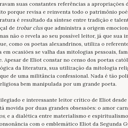
avam suas constantes referências a apropriações d
ito porque revisa e reinventa todo o patrimônio poé
eratura é resultado da síntese entre tradição e tale
çal de
trobar clus
que administra a origem emociona
as não o revela ao seu possível leitor, já que sua i
ue, como os poetas alexandrinos, utiliza o referent
 em ocasiões se valha das mitologias pessoais, famil
ve. Apesar de Eliot constar no censo dos poetas cat
ógica da literatura, sua utilização da mitologia re
is que de uma militância confessional. Nada é tão p
eligiosa bem manipulada por um grande poeta.
ilegiado e interessante leitor crítico de Eliot desd
tá movida por duas grandes obsessões: o amor carna
os
, e a dialética entre materialismo e espiritualism
consonância com o emblemático Eliot da Segunda G