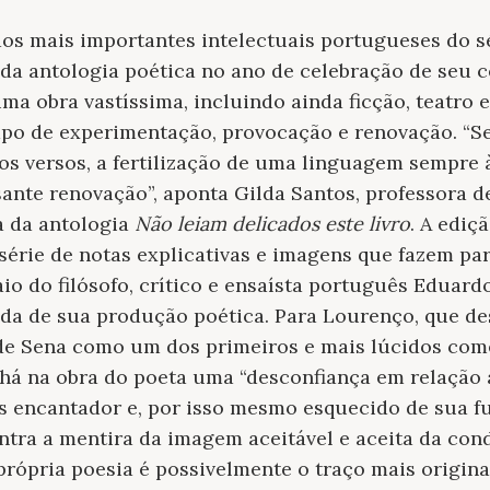
os mais importantes intelectuais portugueses do s
da antologia poética no ano de celebração de seu c
ma obra vastíssima, incluindo ainda ficção, teatro e
mpo de experimentação, provocação e renovação. “S
s versos, a fertilização de uma linguagem sempre à
ante renovação”, aponta Gilda Santos, professora d
a da antologia
Não leiam delicados este livro
. A ediç
érie de notas explicativas e imagens que fazem par
io do filósofo, crítico e ensaísta português Eduar
da de sua produção poética. Para Lourenço, que de
de Sena como um dos primeiros e mais lúcidos come
há na obra do poeta uma “desconfiança em relação
is encantador e, por isso mesmo esquecido de sua f
ntra a mentira da imagem aceitável e aceita da con
própria poesia é possivelmente o traço mais origina