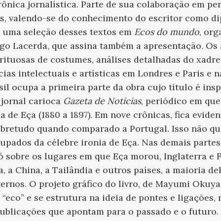
rônica jornalística. Parte de sua colaboração em per
s, valendo-se do conhecimento do escritor como di
 uma seleção desses textos em
Ecos do mundo
, org
igo Lacerda, que assina também a apresentação. Os 
rituosas de costumes, análises detalhadas do xadre
cias intelectuais e artísticas em Londres e Paris e 
asil ocupa a primeira parte da obra cujo título é in
 jornal carioca
Gazeta de Notícias
, periódico em que
a de Eça (1880 a 1897). Em nove crônicas, fica eviden
obretudo quando comparado a Portugal. Isso não que
oupados da célebre ironia de Eça. Nas demais partes 
ó sobre os lugares em que Eça morou, Inglaterra e
ia, a China, a Tailândia e outros países, a maioria 
xternos. O projeto gráfico do livro, de Mayumi Okuya
“eco” e se estrutura na ideia de pontes e ligações,
 publicações que apontam para o passado e o futuro