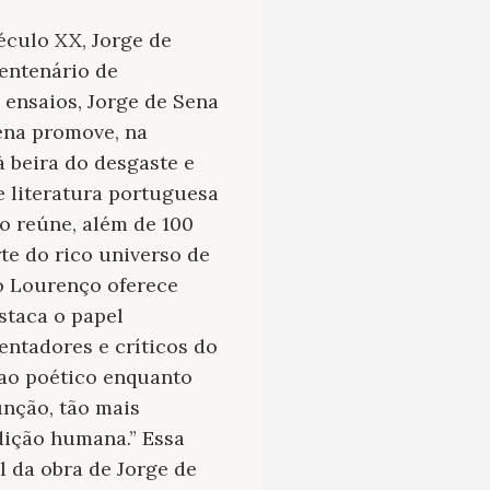
éculo XX, Jorge de
entenário de
 ensaios, Jorge de Sena
ena promove, na
 beira do desgaste e
e literatura portuguesa
ão reúne, além de 100
te do rico universo de
do Lourenço oferece
staca o papel
ntadores e críticos do
 ao poético enquanto
unção, tão mais
dição humana.” Essa
l da obra de Jorge de