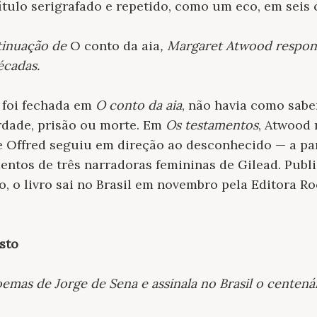
título serigrafado e repetido, como um eco, em seis 
tinuação de
O conto da aia
, Margaret Atwood respon
écadas.
 foi fechada em
O conto da aia
, não havia como sabe
erdade, prisão ou morte. Em
Os testamentos
, Atwood 
e Offred seguiu em direção ao desconhecido — a par
ntos de três narradoras femininas de Gilead. Publ
no, o livro sai no Brasil em novembro pela Editora 
sto
mas de Jorge de Sena e assinala no Brasil o centenár