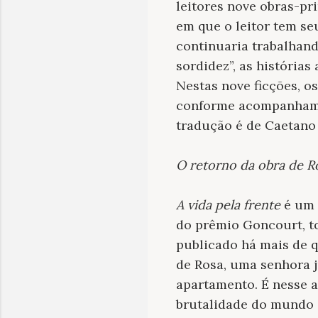
leitores nove obras-pr
em que o leitor tem se
continuaria trabalhan
sordidez”, as histórias
Nestas nove ficções, o
conforme acompanhamos o
tradução é de Caetano
O retorno da obra de Rom
A vida pela frente
é um d
do prêmio Goncourt, t
publicado há mais de 
de Rosa, uma senhora j
apartamento. É nesse a
brutalidade do mundo s