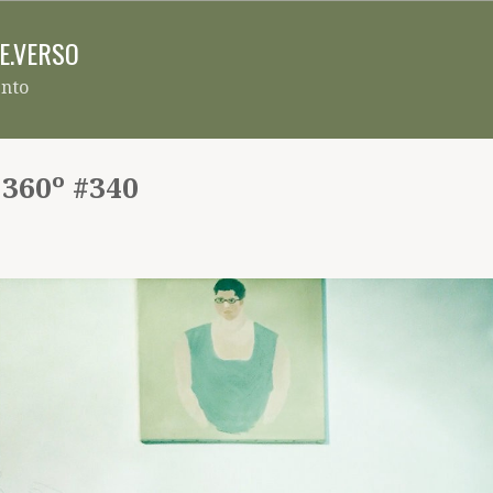
Pular para o conteúdo principal
RE.VERSO
ento
 360º #340