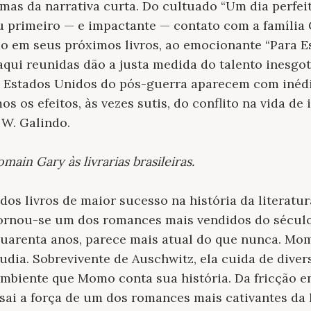
imas da narrativa curta. Do cultuado “Um dia perfei
u primeiro — e impactante — contato com a família 
do em seus próximos livros, ao emocionante “Para
 aqui reunidas dão a justa medida do talento inesgot
s Estados Unidos do pós-guerra aparecem com inédit
s efeitos, às vezes sutis, do conflito na vida de i
 W. Galindo.
ain Gary às livrarias brasileiras.
os livros de maior sucesso na história da literatu
ornou-se um dos romances mais vendidos do século
quarenta anos, parece mais atual do que nunca. Mom
udia. Sobrevivente de Auschwitz, ela cuida de dive
mbiente que Momo conta sua história. Da fricção en
ai a força de um dos romances mais cativantes da l