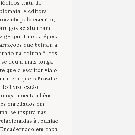
iódicos trata de
plomata. A editora
anizada pelo escritor,
artigos se alternam
z geopolítico da época,
narrações que beiram a
spirado na coluna “Ecos
 se deu a mais longa
te que o escritor via o
r dizer que o Brasil e
do livro, estão
 França, mas também
deles enredados em
ma, se inspira nas
 relacionadas à reunião
. Encadernado em capa