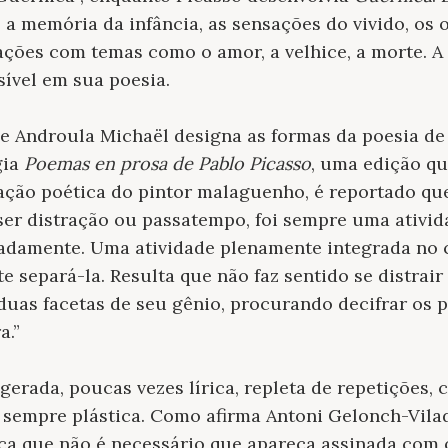
 a memória da infância, as sensações do vivido, os 
ações com temas como o amor, a velhice, a morte. 
isível em sua poesia.
 Androula Michaël designa as formas da poesia de 
gia
Poemas en prosa de Pablo Picasso
, uma edição q
ação poética do pintor malaguenho, é reportado que,
e ser distração ou passatempo, foi sempre uma ativi
amente. Uma atividade plenamente integrada no c
e separá-la. Resulta que não faz sentido se distrai
uas facetas de seu gênio, procurando decifrar os 
a.”
agerada, poucas vezes lírica, repleta de repetições
 sempre plástica. Como afirma Antoni Gelonch-Vila
ica que não é necessário que apareça assinada com