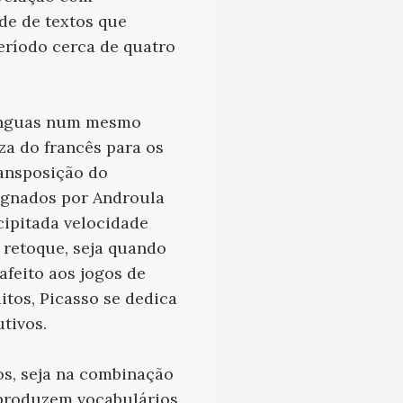
de de textos que
eríodo cerca de quatro
línguas num mesmo
za do francês para os
ransposição do
signados por Androula
cipitada velocidade
 retoque, seja quando
afeito aos jogos de
tos, Picasso se dedica
tivos.
os, seja na combinação
 produzem vocabulários