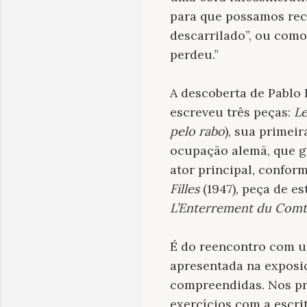
para que possamos rec
descarrilado”, ou com
perdeu.”
A descoberta de Pablo 
escreveu três peças:
Le
pelo rabo
), sua primeir
ocupação alemã, que g
ator principal, confor
Filles
(1947), peça de es
L’Enterrement du Comt
É do reencontro com um
apresentada na expos
compreendidas. Nos pr
exercícios com a escri