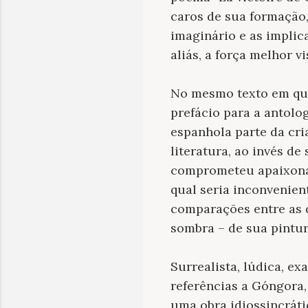
caros de sua formação,
imaginário e as implic
aliás, a força melhor v
No mesmo texto em que
prefácio para a antolo
espanhola parte da cri
literatura, ao invés d
comprometeu apaixonad
qual seria inconvenient
comparações entre as d
sombra – de sua pintur
Surrealista, lúdica, ex
referências a Góngora,
uma obra idiossincrát