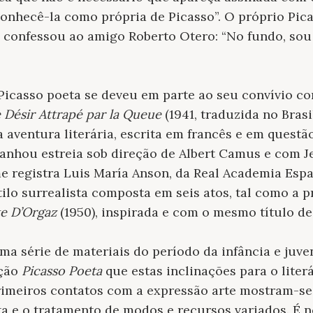
onhecê-la como própria de Picasso”. O próprio Pica
o confessou ao amigo Roberto Otero: “No fundo, sou
Picasso poeta se deveu em parte ao seu convívio co
 Désir Attrapé par la Queue
(1941, traduzida no Bras
a aventura literária, escrita em francês e em questã
anhou estreia sob direção de Albert Camus e com J
me registra Luis María Anson, da Real Academia Esp
tilo surrealista composta em seis atos, tal como a p
e D’Orgaz
(1950), inspirada e com o mesmo título de
a série de materiais do período da infância e juve
ição
Picasso Poeta
que estas inclinações para o liter
imeiros contatos com a expressão arte mostram-se
ta e o tratamento de modos e recursos variados. É n