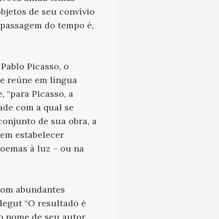
objetos de seu convívio
A passagem do tempo é,
Pablo Picasso, o
ue reúne em língua
 “para Picasso, a
dade com a qual se
onjunto de sua obra, a
r em estabelecer
poemas à luz – ou na
, com abundantes
degut “O resultado é
 o nome de seu autor