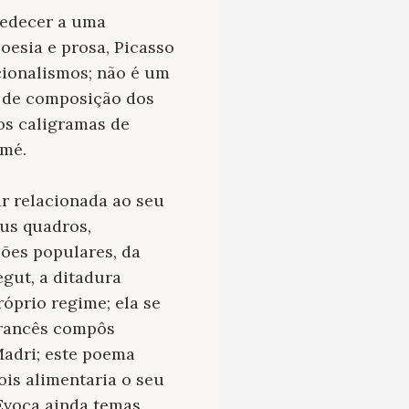
bedecer a uma
oesia e prosa, Picasso
cionalismos; não é um
o de composição dos
os caligramas de
rmé.
r relacionada ao seu
eus quadros,
ões populares, da
gut, a ditadura
óprio regime; ela se
francês compôs
adri; este poema
ois alimentaria o seu
 Evoca ainda temas