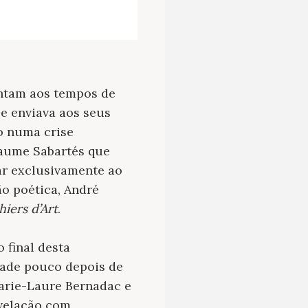
montam aos tempos de
 e enviava aos seus
so numa crise
Jaume Sabartés que
car exclusivamente ao
o poética, André
hiers d’Art
.
o final desta
idade pouco depois de
arie-Laure Bernadac e
evelação com