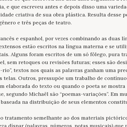
ia, e que escreveu antes e depois disso uma varieda
ade criativa de sua obra plástica. Resulta desse p
gênero e três peças de teatro.
francês e espanhol, por vezes combinando as duas 
extensos estão escritos na língua materna e se utili
ais. Alguns foram escritos de um só fôlego, pura t
el, sem retoques ou revisões futuras; esses são de
rio”, textos nos quais as palavras ganham uma pre
 telas. Outros, pressupõe um trabalho de contínuo
em elaborada do texto ou quando o poeta se mostra 
e, segundo Michaël são “poemas-variações”. Em mui
aseada na distribuição de seus elementos constitu
 o tratamento semelhante ao dos materiais pictóric
eza díspar (palavras, números, notas musicais) que