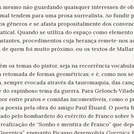
s mesmo não guardando quaisquer interesses de o
rmal tendem para uma prosa surrealista. Ao fundir p
os gêneros e se afasta propositalmente dos conven
matical. Quando se utiliza do espaço como element
instantes, procedimentos cuja herança remete-nos a
 de quem foi muito próximo, ou os textos de Malla
m os temas do pintor, seja na recorrência vocabula
 na retomada de formas geométricas; e é, como nos s
a, sempre evocada através da tauromaquia, das canç
 do espinhoso tema da guerra. Para Gelonch-Vilade
por entre pratos e comidas incomestíveis, como o pr
a poesia pela obra do amigo Paul Éluard. O poeta 
ado pelo bombardeio do exército de Franco sobre M
 realização de “Sonho e mentira de Franco” que dep
Guernica”, enquanto Picasso desenvolvia
Guernica
.