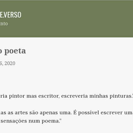
Pular para o conteúdo principal
RE.VERSO
ento
o poeta
6, 2020
ria pintor mas escritor, escreveria minhas pinturas.
odas as artes são apenas uma. É possível escrever u
r sensações num poema.”