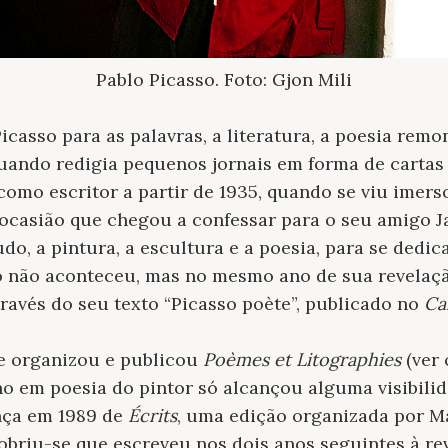
Pablo Picasso. Foto: Gjon Mili
Picasso para as palavras, a literatura, a poesia re
quando redigia pequenos jornais em forma de cartas
 como escritor a partir de 1935, quando se viu imer
, ocasião que chegou a confessar para o seu amigo 
do, a pintura, a escultura e a poesia, para se dedi
so não aconteceu, mas no mesmo ano de sua revelaçã
ravés do seu texto “Picasso poète”, publicado no
Ca
le organizou e publicou
Poèmes et Litographies
(ver 
lho em poesia do pintor só alcançou alguma visibil
nça em 1989 de
Écrits
, uma edição organizada por M
scobriu-se que escreveu nos dois anos seguintes à r