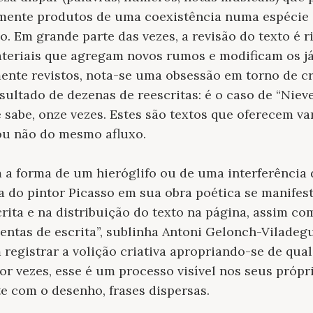
amente produtos de uma coexistência numa espécie 
 Em grande parte das vezes, a revisão do texto é ri
teriais que agregam novos rumos e modificam os já
nte revistos, nota-se uma obsessão em torno de cr
sultado de dezenas de reescritas: é o caso de “Nieve 
e sabe, onze vezes. Estes são textos que oferecem va
 ou não do mesmo afluxo.
a forma de um hieróglifo ou de uma interferência d
ça do pintor Picasso em sua obra poética se manifes
crita e na distribuição do texto na página, assim c
entas de escrita”, sublinha Antoni Gelonch-Viladegu
 registrar a volição criativa apropriando-se de qua
por vezes, esse é um processo visível nos seus própr
 com o desenho, frases dispersas.