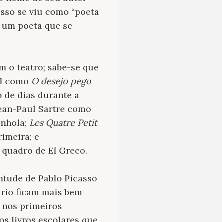
sso se viu como “poeta
 um poeta que se
m o teatro; sabe-se que
il como
O desejo pego
o de dias durante a
ean-Paul Sartre como
anhola;
Les Quatre Petit
rimeira; e
 quadro de El Greco.
ntude de Pablo Picasso
ário ficam mais bem
 nos primeiros
os livros escolares que