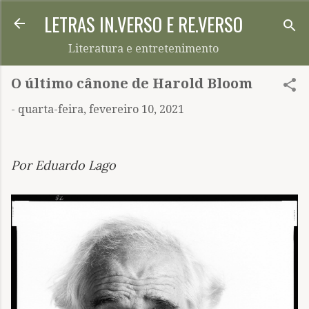
LETRAS IN.VERSO E RE.VERSO
Pular para o conteúdo principal
Literatura e entretenimento
O último cânone de Harold Bloom
-
quarta-feira, fevereiro 10, 2021
Por Eduardo Lago