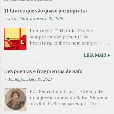
e
n
11 Livros que são quase pornografia
t
-
sexta-feira, fevereiro 01, 2019
á
Ilustração: T. Hanuka O sexo
r
sempre esteve presente na
i
literatura, embora nem sempre de
o
maneira explícita. Há escritores
s
que mergulharam em sua própria
LEIA MAIS »
sexualidade como se a arte pudesse
ser campo para um exercício
Dez poemas e fragmentos de Safo
psicanalítico e findaram por revelar
-
domingo, maio 30, 2021
a partir dessa intimidade o lado
mais escuro sobre. Esta lista
Por Pedro Belo Clara Afresco de
apresenta um conjunto de livros
uma jovem nomeada Safo. Pompeia,
nos quais os escritores se
55-79 d. C. Se passares por Creta 1
desnudam, livros que dispensam o
vem ao templo sagrado, onde mais
pudor para narrar cenas de elevado