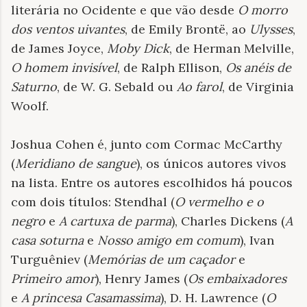
literária no Ocidente e que vão desde
O morro
dos ventos uivantes
, de Emily Brontë, ao
Ulysses
,
de James Joyce,
Moby Dick
, de Herman Melville,
O homem invisível
, de Ralph Ellison,
Os anéis de
Saturno
, de W. G. Sebald ou
Ao farol
, de Virginia
Woolf.
Joshua Cohen é, junto com Cormac McCarthy
(
Meridiano de sangue
), os únicos autores vivos
na lista. Entre os autores escolhidos há poucos
com dois títulos: Stendhal (
O vermelho e o
negro
e
A cartuxa de parma
), Charles Dickens (
A
casa soturna
e
Nosso amigo em comum
), Ivan
Turguêniev (
Memórias de um caçador
e
Primeiro amor
), Henry James (
Os embaixadores
e
A princesa Casamassima
), D. H. Lawrence (
O