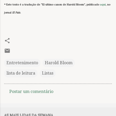
* Este texto é a tradução de “El ultimo canon de Harold Bloom”, publicado
aqui
, no
jornal
El País
.
Entretenimento
Harold Bloom
lista de leitura
Listas
Postar um comentário
C
o
m
AS MAIS LIDAS DA SEMANA