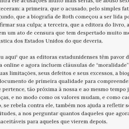
tra ele acusações muito mais sérias, de abuso sexu
teceram: a primeira, que o acusado, pelo simples fa
undo, que a biografia de Roth começou a ser lida 
irmar sua culpa; a terceira, que a editora do livro, 
, em um ato de censura que tem despertado muito m
lística dos Estados Unidos do que deveria.
u aqui¹ que as editoras estadunidenses têm pavor d
 online e agora incluem cláusulas de “moralidade”
as limitações, seus defeitos e seus excessos, a biog
 documento de primeira qualidade para compreender
e pertence, tão próxima à nossa e ao mesmo tempo já
nças, e no modo como os valores mudam, e como cada
, se rebela contra ele, também nos ajuda a refletir 
titudes, a nos perguntar quantos daqueles que agor
aceitáveis ​​para aqueles que vierem depois.