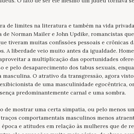
udeus. O fato de ser ele mesmo um judeu tornava se
a de limites na literatura e também na vida privada
a de Norman Mailer e John Updike, romancistas que
que tiveram muitas confissões pessoais e crônicas
s. A liberdade veio muito antes da igualdade. Hom
proveitar a multiplicação das oportunidades ofere
so e pelo desaparecimento dos tabus sexuais, enqu
masculina. O atrativo da transgressão, agora visto
exibicionista de uma masculinidade egocêntrica, o
ença predominantemente carnal e uma sombra.
do de mostrar uma certa simpatia, ou pelo menos um
os traços comportamentais masculinos menos atraen
 época e atitudes em relação às mulheres que de re