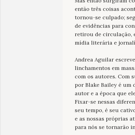
Mas então surgiram con
então três coisas acon
tornou-se culpado; seg
de evidências para conf
retirou de circulação
mídia literária e jorna
Andrea Aguilar escreve
linchamentos em massa
com os autores. Com su
por Blake Bailey é um
autor e a época que el
Fixar-se nessas difere
seu tempo, é seu cativo
e as nossas próprias a
para nós se tornarão in