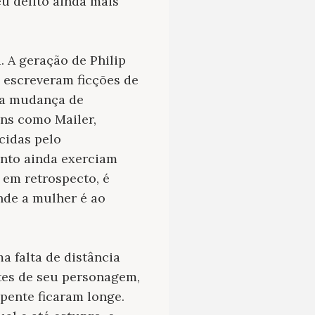
u delito ainda mais
. A geração de Philip
 escreveram ficções de
 da mudança de
ens como Mailer,
cidas pelo
anto ainda exerciam
 em retrospecto, é
nde a mulher é ao
a falta de distância
tes de seu personagem,
pente ficaram longe.