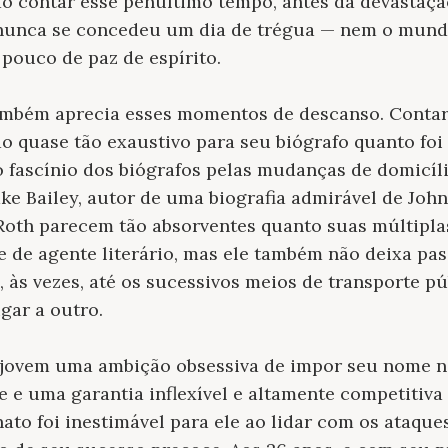
 ao contar esse penúltimo tempo, antes da devastaçã
nunca se concedeu um dia de trégua — nem o mund
 pouco de paz de espírito.
também aprecia esses momentos de descanso. Contar 
ido quase tão exaustivo para seu biógrafo quanto fo
do fascínio dos biógrafos pelas mudanças de domicíl
ake Bailey, autor de uma biografia admirável de Jo
 Roth parecem tão absorventes quanto suas múltipl
e de agente literário, mas ele também não deixa pa
, às vezes, até os sucessivos meios de transporte p
ugar a outro.
 jovem uma ambição obsessiva de impor seu nome no
e uma garantia inflexível e altamente competitiva 
nato foi inestimável para ele ao lidar com os ataque