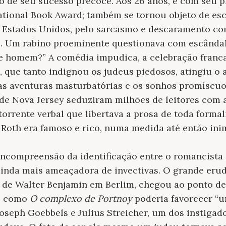
 de seu sucesso precoce. Aos 26 anos, e com seu pr
ational Book Award; também se tornou objeto de es
s Estados Unidos, pelo sarcasmo e descaramento co
. Um rabino proeminente questionava com escândal
ste homem?” A comédia impudica, a celebração franca
, que tanto indignou os judeus piedosos, atingiu 
cas aventuras masturbatórias e os sonhos promíscu
de Nova Jersey seduziram milhões de leitores com 
rrente verbal que libertava a prosa de toda formal
p Roth era famoso e rico, numa medida até então ini
ncompreensão da identificação entre o romancista 
inda mais ameaçadora de invectivas. O grande eru
 de Walter Benjamin em Berlim, chegou ao ponto de
ro como
O complexo de Portnoy
poderia favorecer “u
oseph Goebbels e Julius Streicher, um dos instigad