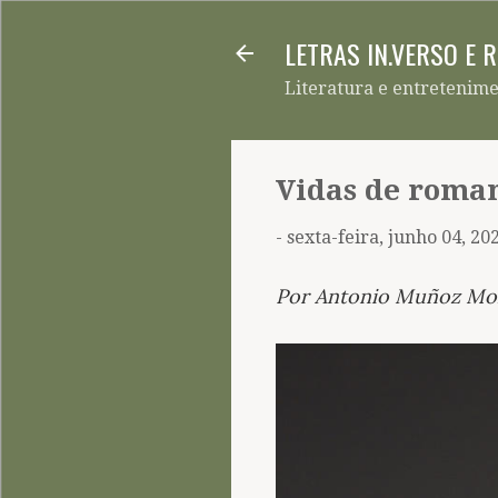
LETRAS IN.VERSO E 
Literatura e entretenim
Vidas de roman
-
sexta-feira, junho 04, 20
Por Antonio Muñoz Mo