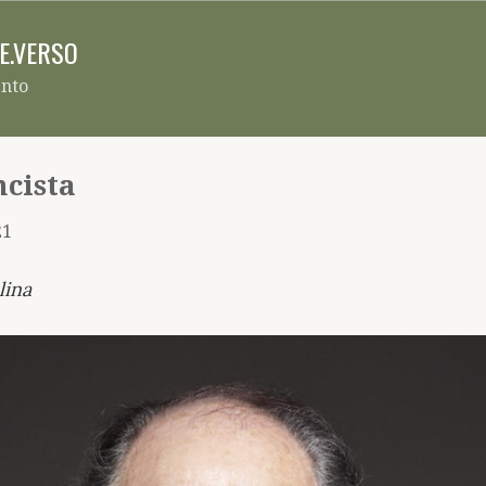
Pular para o conteúdo principal
RE.VERSO
ento
cista
21
lina