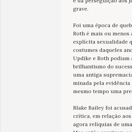
e da perseguição aos j
grave.
Foi uma época de quebr
Roth é mais ou menos 
explícita sexualidade 
costumes daqueles ano
Updike e Roth podiam a
brilhantismo do suces
uma antiga supremacia 
minada pela evidência 
mesmo tempo uma pres
Blake Bailey foi acusa
crítica, em relação a
agora relíquias de uma