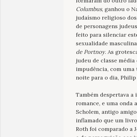
formaram do outro lado
Columbus
, ganhou o N
judaísmo religioso do
de personagens judeus
feito para silenciar e
sexualidade masculina
de Portnoy
. As grotes
judeu de classe média 
impudência, com uma to
noite para o dia, Phili
Também despertava a i
romance, e uma onda a
Scholem, antigo amigo
inflamado que um liv
Roth foi comparado a J