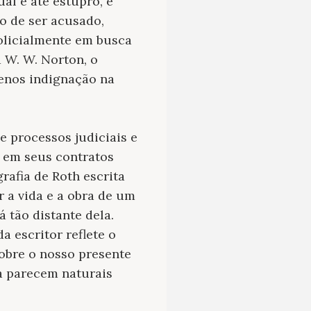
al e até estupro, e
to de ser acusado,
policialmente em busca
a W. W. Norton, o
enos indignação na
e processos judiciais e
 em seus contratos
rafia de Roth escrita
 a vida e a obra de um
 tão distante dela.
 escritor reflete o
sobre o nosso presente
a parecem naturais