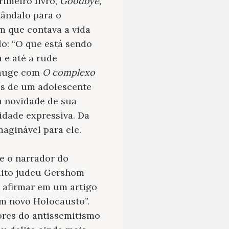
imeiro livro,
Goodbye,
cândalo para o
m que contava a vida
o: “O que está sendo
 e até a rude
o auge com
O complexo
os de um adolescente
a novidade de sua
idade expressiva. Da
maginável para ele.
e o narrador do
dito judeu Gershom
 afirmar em um artigo
m novo Holocausto”.
ores do antissemitismo