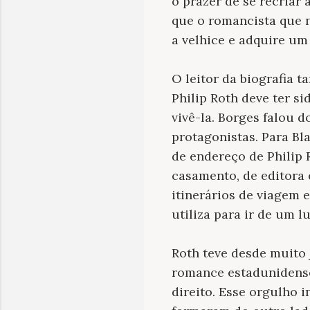
o prazer de se recriar
que o romancista que 
a velhice e adquire um
O leitor da biografia 
Philip Roth deve ter s
vivê-la. Borges falou 
protagonistas. Para Bl
de endereço de Philip
casamento, de editora 
itinerários de viagem e
utiliza para ir de um l
Roth teve desde muito
romance estadunidense 
direito. Esse orgulho i