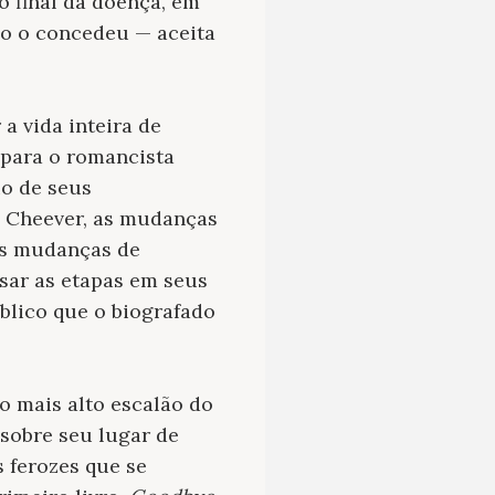
o final da doença, em
o o concedeu — aceita
a vida inteira de
i para o romancista
io de seus
hn Cheever, as mudanças
as mudanças de
ssar as etapas em seus
úblico que o biografado
 mais alto escalão do
sobre seu lugar de
s ferozes que se